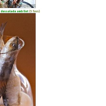
 dessalada amb llet
(5 favs)