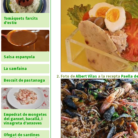
Tomàquets farcits
d'estiu
Salsa espanyola
La samfaina
Foto de
Albert Vilas
a la recepta
Paella d
Bescuit de pastanaga
Empedrat de mongetes
del ganxet, bacallà, i
vinagreta d'anxoves
Ofegat de sardines