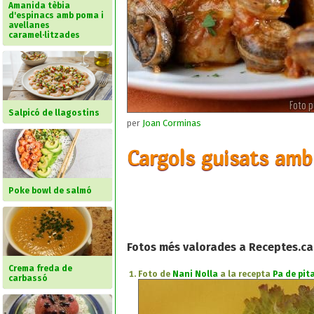
Amanida tèbia
d'espinacs amb poma i
avellanes
caramel·litzades
Salpicó de llagostins
per
Joan Corminas
Cargols guisats amb 
Poke bowl de salmó
Fotos més valorades a Receptes.ca
Crema freda de
Foto de
Nani Nolla
a la recepta
Pa de pita
carbassó