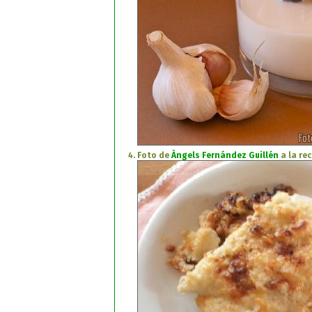
Foto de
Àngels Fernández Guillén
a la re