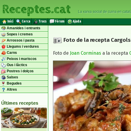
Receptes.cat
La xarxa social de cuina en catal
Inici
Cerca
Trucs
Fòrum
Ajuda
Amanides i entrants
Sopes i cremes
Foto de la recepta Cargols 
Arrossos i pasta
Llegums i verdures
Foto de
Joan Corminas
a la recepta
Carns
Peixos i mariscos
Ous i làctics
Postres i dolços
Salses
Begudes
Altres
Últimes receptes