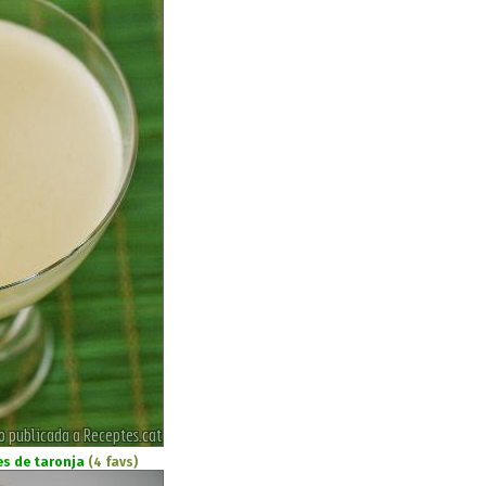
s de taronja
(4 favs)