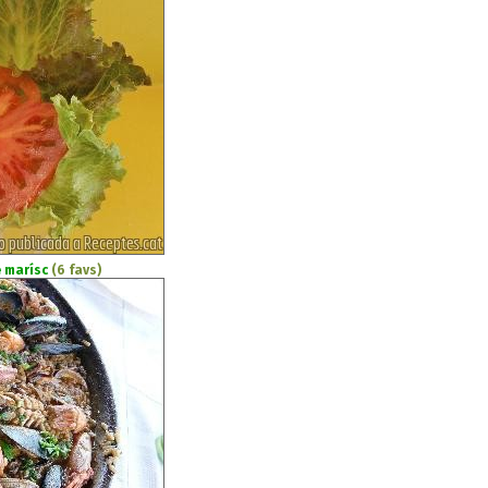
e marísc
(6 favs)