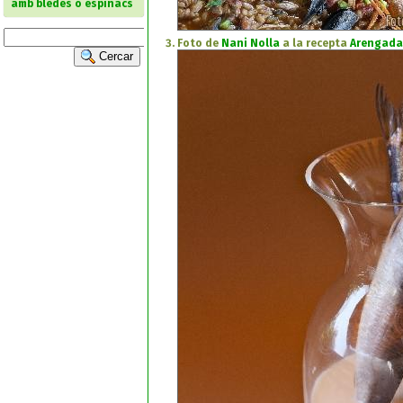
amb bledes o espinacs
Foto de
Nani Nolla
a la recepta
Arengada
Cercar