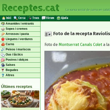
Receptes.cat
La xarxa social de cuina en catal
Inici
Cerca
Trucs
Fòrum
Ajuda
Amanides i entrants
Sopes i cremes
Foto de la recepta Ravioli
Arrossos i pasta
Llegums i verdures
Foto de
Montserrat Canals Colet
a l
Carns
Peixos i mariscos
Ous i làctics
Postres i dolços
Salses
Begudes
Altres
Últimes receptes