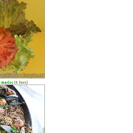
e marísc
(6 favs)