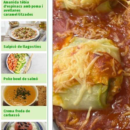
Amanida tèbia
d'espinacs amb poma i
avellanes
caramel·litzades
Salpicó de llagostins
Poke bowl de salmó
Crema freda de
carbassó