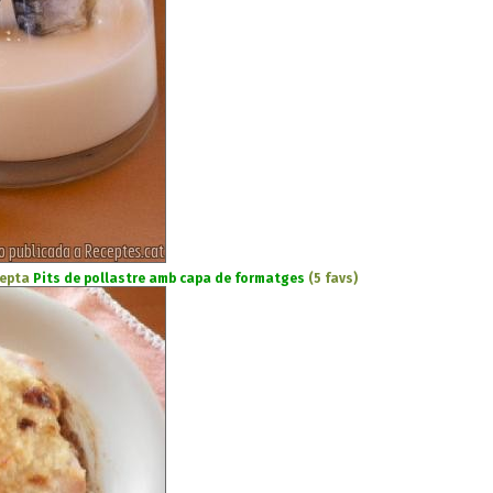
cepta
Pits de pollastre amb capa de formatges
(5 favs)