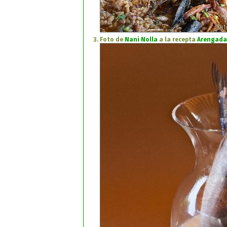
Foto de
Nani Nolla
a la recepta
Arengada