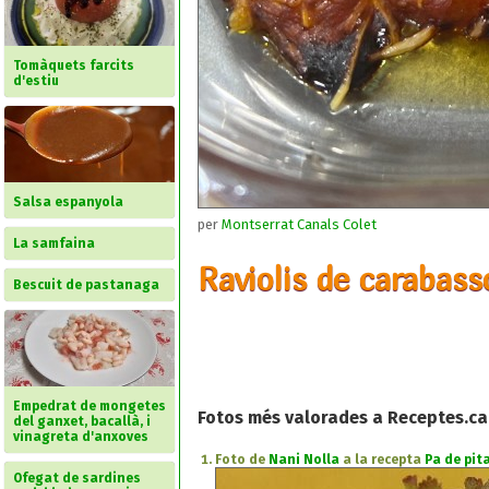
Tomàquets farcits
d'estiu
Salsa espanyola
per
Montserrat Canals Colet
La samfaina
Raviolis de carabass
Bescuit de pastanaga
Empedrat de mongetes
Fotos més valorades a Receptes.ca
del ganxet, bacallà, i
vinagreta d'anxoves
Foto de
Nani Nolla
a la recepta
Pa de pita
Ofegat de sardines