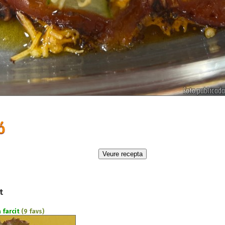
ó
t
 farcit
(9 favs)