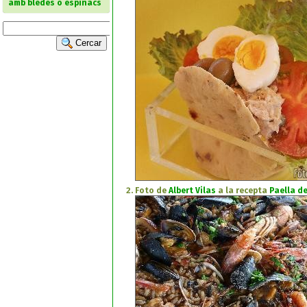
amb bledes o espinacs
Cercar
Foto de
Albert Vilas
a la recepta
Paella d