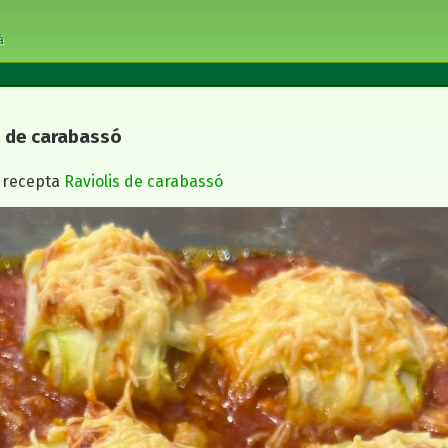
à
s de carabassó
a recepta
Raviolis de carabassó