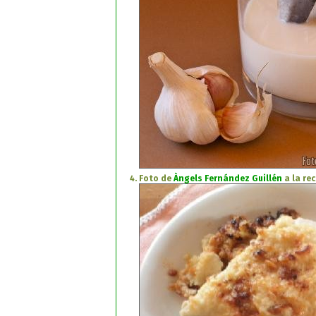
Foto de
Àngels Fernández Guillén
a la re