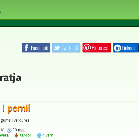
à
Facebook
Twitter/X
Pinterest
Linkedin
ratja
i pernil
gums i verdures
ció:
90
min.
avera
tardor
hivern