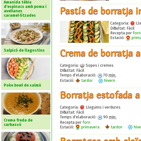
Amanida tèbia
d'espinacs amb poma i
Pastís de borratja i
avellanes
caramel·litzades
Categoria:
Lle
Dificultat:
Fàcil
Recepta per
forn
Estació:
prim
Crema de borratja a
Salpicó de llagostins
Categoria:
Sopes i cremes
Dificultat:
Fàcil
Temps d'elaboració:
70
min.
Estació:
tardor
hivern
Poke bowl de salmó
Borratja estofada a
Categoria:
Llegums i verdures
Dificultat:
Fàcil
Temps d'elaboració:
90
min.
Crema freda de
Recepta per
forn
carbassó
Estació:
primavera
tardor
hive