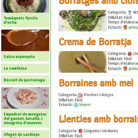
Borratges amb cloïs
Categoria:
Alt
Dificultat:
Fàcil
Tomàquets farcits
Temps d'elabora
d'estiu
Estació:
prim
Crema de Borratja
Categoria:
Lle
Salsa espanyola
Dificultat:
Fàcil
Temps d'elabora
Estació:
prim
La samfaina
Borraines amb mel
Bescuit de pastanaga
Categoria:
Postres i dolços
Dificultat:
Fàcil
Estació:
hivern
Empedrat de mongetes
Llenties amb borra
del ganxet, bacallà, i
vinagreta d'anxoves
Categoria:
Llegums i verdures
Ofegat de sardines
Dificultat:
Fàcil