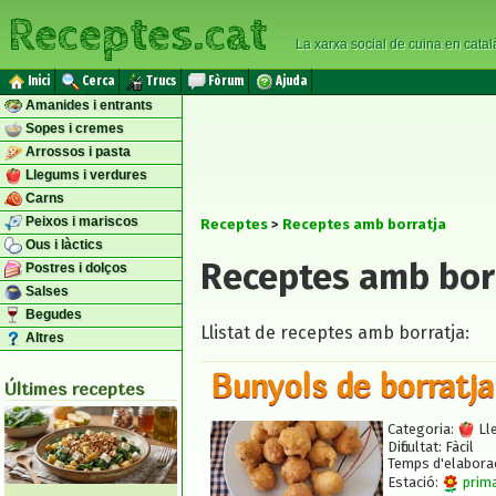
Receptes.cat
La xarxa social de cuina en catal
Inici
Cerca
Trucs
Fòrum
Ajuda
Amanides i entrants
Sopes i cremes
Arrossos i pasta
Llegums i verdures
Carns
Peixos i mariscos
Receptes
Receptes amb borratja
Ous i làctics
Receptes amb bor
Postres i dolços
Salses
Begudes
Llistat de receptes amb borratja:
Altres
Bunyols de borratja 
Últimes receptes
Categoria:
Lle
Dificultat:
Fàcil
Temps d'elabora
Estació:
prim