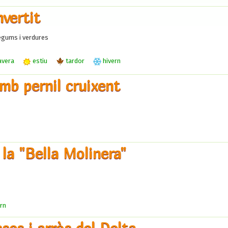
nvertit
gums i verdures
avera
estiu
tardor
hivern
mb pernil cruixent
 la "Bella Molinera"
rn