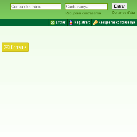
Donar-se d'alta
Recuperar contrasenya
Entrar
Registra't
Recuperar contrasenya
Correu-e