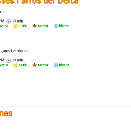
ses i arròs del Delta
res
ció:
30
min.
avera
estiu
tardor
hivern
gums i verdures
ció:
30
min.
avera
estiu
tardor
hivern
ines