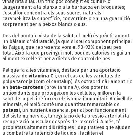
vinagreta suau. Un truc poc conegut és cuinar-lo
lleugerament a la planxa o a la barbacoa en broquetes;
l'escalfor concentra els seus sucres naturals i
caramel·litza la superfície, convertint-lo en una guarnició
sorprenent per a peixos blancs o aus.
Des del punt de vista de la salut, el meló és pràcticament
un bàlsam d'hidratació, ja que el seu component principal
és l'aigua, que representa vora el 90-92% del seu pes
total. Això fa que provingui molt poques calories i sigui un
aliment excel·lent per a dietes de control de pes.
Pel que fa a les vitamines, destaca per una aportació
massiva de
vitamina C
i, en el cas de les varietats de
polpa taronja (com el cantalup), és extraordinàriament ric
en
beta-carotens
(provitamina A), dos potents
antioxidants que protegeixen les cèl·lules, milloren la
salut de la pell i reforcen el sistema immunitari. A nivell de
minerals, el meló conté una quantitat remarcable de
potassi
, un nutrient essencial per al bon funcionament
del sistema nerviós, la regulació de la pressió arterial i la
recuperació muscular després de l'exercici. A més, té
propietats altament diürètiques i depuratives que ajuden
a combatre la retenció de líquids i faciliten el