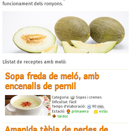
funcionament dels ronyons.
Llistat de receptes amb meló:
Sopa freda de meló, amb
encenalls de pernil
Categoria:
Sopes i cremes
Dificultat:
Fàcil
Temps d'elaboració:
90
min.
Estació:
primavera
estiu
tardor
Amanida tèbia de perles de