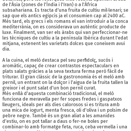
de l'Àsia (zones de l'Índia i l'Iran) o a l'Àfrica
subsahariana. Es tracta d'una fruita de cultiu mil·lenari; se
sap que els antics egipcis ja el consumien cap al 2400 aC.
Més tard, els grecs i els romans el van introduir a la conca
mediterrània, on es considerava un autèntic producte de
luxe. Finalment, van ser els àrabs qui van perfeccionar-ne
les tècniques de cultiu a la península Ibèrica durant l'edat
mitjana, estenent les varietats dolces que coneixem avui
dia.
A la cuina, el meló destaca pel seu perfil dolç, sucós i
aromàtic, capaç de crear contrastos espectaculars en
plats salats gràcies a la seva textura ferma però fàcil de
triturar. El gran clàssic de la gastronomia és el meló amb
pernil, un entrant on la dolçor i l'aigua de la fruita tallen la
greixor i el punt salat d'un bon pernil curat.
Més enllà d'aquesta combinació tradicional, el meló
funciona de meravella per fer sopes fredes i gaspatxos
lleugers, ideals per als dies calorosos si es tritura amb
una mica de iogurt, menta fresca, oli d'oliva i un polsim de
pebre negre. També és un gran aliat a les amanides
d'estiu, on es pot tallar a daus o fer-ne boles per
combinar-lo amb formatge feta, ruca, ceba vermella i una