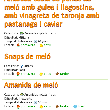
meló amb gules i llagostins,
amb vinagreta de taronja amb
pastanaga i caviar
Categoria:
Amanides i plats freds
Dificultat:
Mitjana
Temps d'elaboració:
60
min.
Estació:
primavera
estiu
Snaps de meló
Categoria:
Altres
Dificultat:
Fàcil
Estació:
primavera
estiu
tardor
Amanida de meló
Categoria:
Amanides i plats freds
Dificultat:
Inexperts
Temps d'elaboració:
10
min.
Estació:
primavera
estiu
tardor
hivern