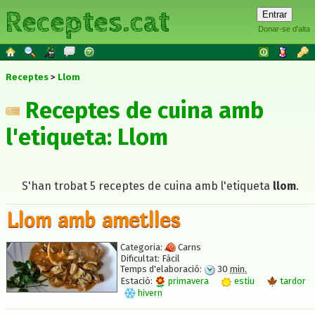
Receptes.cat
Donar-se d'alta
Receptes
Llom
Receptes de cuina amb
l'etiqueta: Llom
S'han trobat 5 receptes de cuina amb l'etiqueta
llom
.
Llom amb ametlles
Categoria:
Carns
Dificultat:
Fàcil
Temps d'elaboració:
30
min.
Estació:
primavera
estiu
tardor
hivern