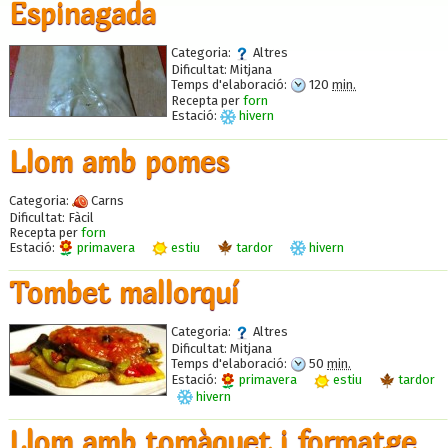
Espinagada
Categoria:
Altres
Dificultat:
Mitjana
Temps d'elaboració:
120
min.
Recepta per
forn
Estació:
hivern
Llom amb pomes
Categoria:
Carns
Dificultat:
Fàcil
Recepta per
forn
Estació:
primavera
estiu
tardor
hivern
Tombet mallorquí
Categoria:
Altres
Dificultat:
Mitjana
Temps d'elaboració:
50
min.
Estació:
primavera
estiu
tardor
hivern
Llom amb tomàquet i formatge