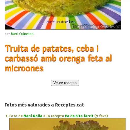
per
Meri Cuinetes
Truita de patates, ceba i
carbassó amb orenga feta al
microones
Fotos més valorades a Receptes.cat
Foto de
Nani Nolla
a la recepta
Pa de pita farcit
(9 favs)