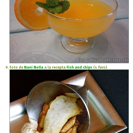
Foto de
Nani Nolla
a la recepta
Fish and chips
(4 favs)