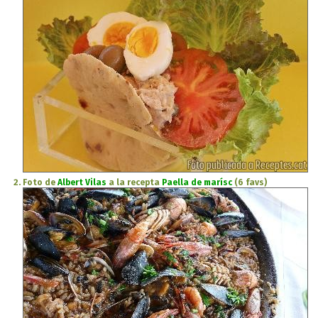
Foto de
Albert Vilas
a la recepta
Paella de marísc
(6 favs)