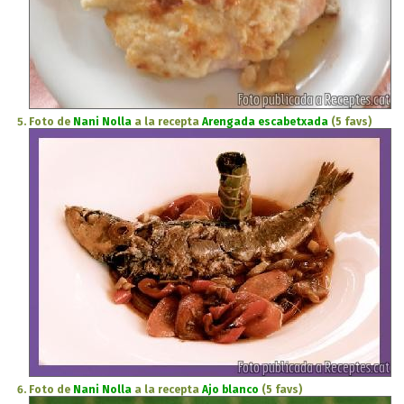
Foto de
Nani Nolla
a la recepta
Arengada escabetxada
(5 favs)
Foto de
Nani Nolla
a la recepta
Ajo blanco
(5 favs)