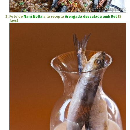
Foto de
Nani Nolla
a la recepta
Arengada dessalada amb llet
(5
favs)