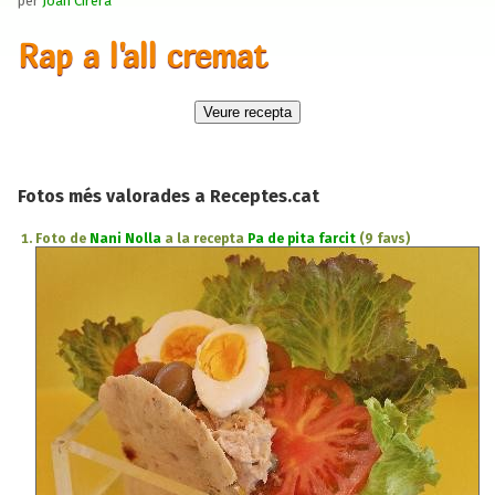
per
Joan Cirera
Rap a l'all cremat
Fotos més valorades a Receptes.cat
Foto de
Nani Nolla
a la recepta
Pa de pita farcit
(9 favs)