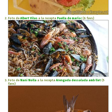
Foto de
Albert Vilas
a la recepta
Paella de marísc
(6 favs)
Foto de
Nani Nolla
a la recepta
Arengada dessalada amb llet
(5
favs)