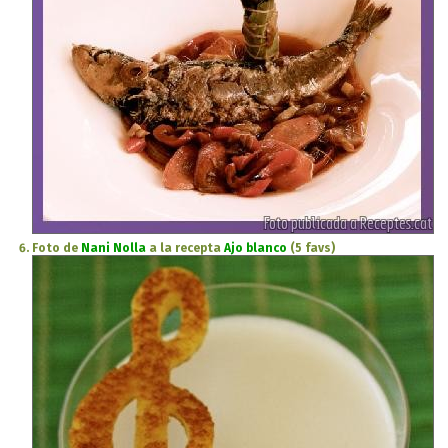
Foto de
Nani Nolla
a la recepta
Ajo blanco
(5 favs)