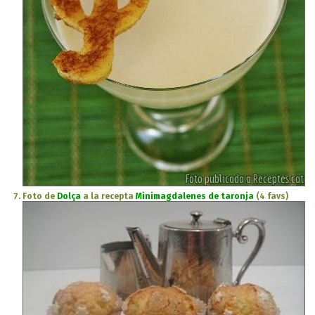
Foto de
Dolça
a la recepta
Minimagdalenes de taronja
(4 favs)