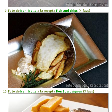
Foto de
Nani Nolla
a la recepta
Fish and chips
(4 favs)
Foto de
Nani Nolla
a la recepta
Bou Bourguignon
(3 favs)