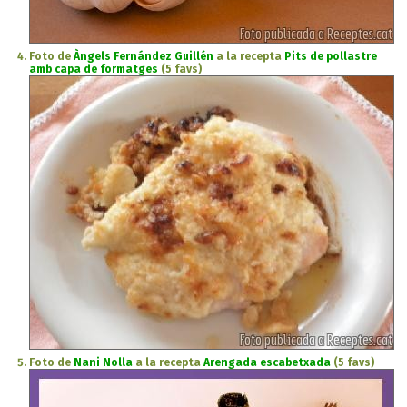
Foto de
Àngels Fernández Guillén
a la recepta
Pits de pollastre
amb capa de formatges
(5 favs)
Foto de
Nani Nolla
a la recepta
Arengada escabetxada
(5 favs)