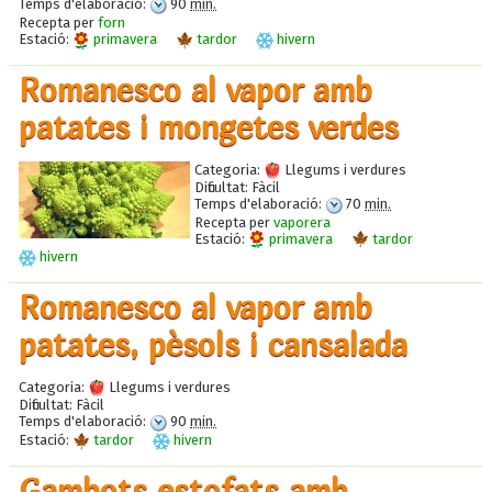
Temps d'elaboració:
90
min.
Recepta per
forn
Estació:
primavera
tardor
hivern
Romanesco al vapor amb
patates i mongetes verdes
Categoria:
Llegums i verdures
Dificultat:
Fàcil
Temps d'elaboració:
70
min.
Recepta per
vaporera
Estació:
primavera
tardor
hivern
Romanesco al vapor amb
patates, pèsols i cansalada
Categoria:
Llegums i verdures
Dificultat:
Fàcil
Temps d'elaboració:
90
min.
Estació:
tardor
hivern
Gambots estofats amb