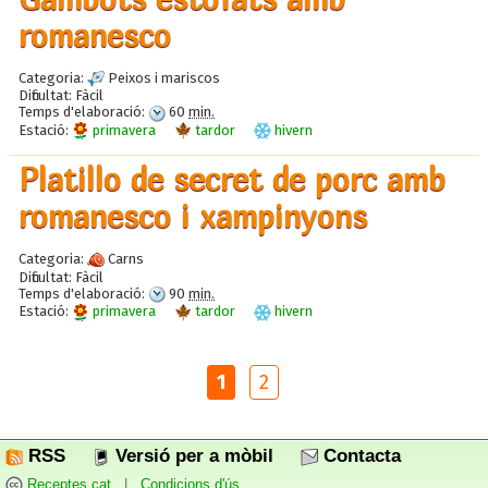
romanesco
Categoria:
Peixos i mariscos
Dificultat:
Fàcil
Temps d'elaboració:
60
min.
Estació:
primavera
tardor
hivern
Platillo de secret de porc amb
romanesco i xampinyons
Categoria:
Carns
Dificultat:
Fàcil
Temps d'elaboració:
90
min.
Estació:
primavera
tardor
hivern
1
2
RSS
Versió per a mòbil
Contacta
Receptes.cat
|
Condicions d'ús