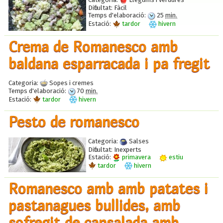
Dificultat:
Fàcil
Temps d'elaboració:
25
min.
Estació:
tardor
hivern
Crema de Romanesco amb
baldana esparracada i pa fregit
Categoria:
Sopes i cremes
Temps d'elaboració:
70
min.
Estació:
tardor
hivern
Pesto de romanesco
Categoria:
Salses
Dificultat:
Inexperts
Estació:
primavera
estiu
tardor
hivern
Romanesco amb amb patates i
pastanagues bullides, amb
sofregit de cansalada amb