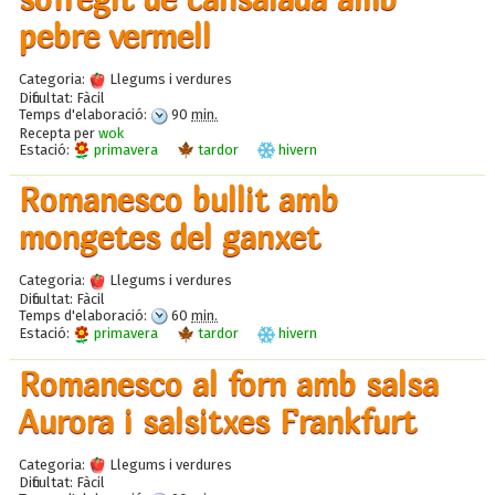
pebre vermell
Categoria:
Llegums i verdures
Dificultat:
Fàcil
Temps d'elaboració:
90
min.
Recepta per
wok
Estació:
primavera
tardor
hivern
Romanesco bullit amb
mongetes del ganxet
Categoria:
Llegums i verdures
Dificultat:
Fàcil
Temps d'elaboració:
60
min.
Estació:
primavera
tardor
hivern
Romanesco al forn amb salsa
Aurora i salsitxes Frankfurt
Categoria:
Llegums i verdures
Dificultat:
Fàcil