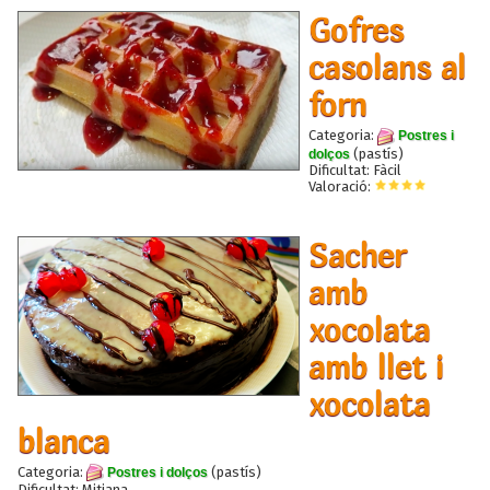
Gofres
casolans al
forn
Categoria:
Postres i
(pastís)
dolços
Dificultat: Fàcil
Valoració:
Sacher
amb
xocolata
amb llet i
xocolata
blanca
Categoria:
(pastís)
Postres i dolços
Dificultat: Mitjana