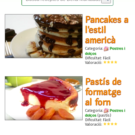
Pancakes a
l'estil
americà
Categoria:
Postres i
dolços
Dificultat: Fàcil
Valoració:
Pastís de
formatge
al forn
Categoria:
Postres i
(pastís)
dolços
Dificultat: Fàcil
Valoració: