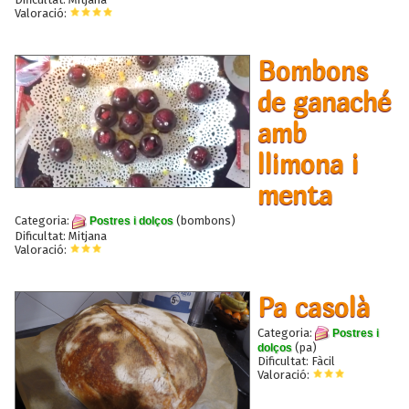
Valoració:
Bombons
de ganaché
amb
llimona i
menta
Categoria:
(bombons)
Postres i dolços
Dificultat: Mitjana
Valoració:
Pa casolà
Categoria:
Postres i
(pa)
dolços
Dificultat: Fàcil
Valoració: