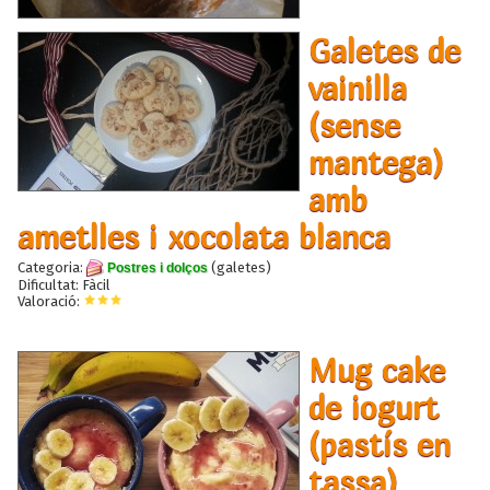
Galetes de
vainilla
(sense
mantega)
amb
ametlles i xocolata blanca
Categoria:
(galetes)
Postres i dolços
Dificultat: Fàcil
Valoració:
Mug cake
de iogurt
(pastís en
tassa)