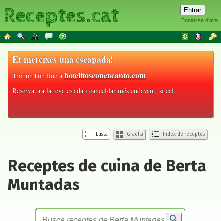
Receptes.cat
Donar-se d'alta
Et mereixes una escapada!
hotelitosconencanto.com
Tria un bon lloc a
Reserva ara la teva estada i cancel·lar més endavant, si cal.
Llista
Graella
Índex de receptes
Receptes de cuina de Berta
Muntadas