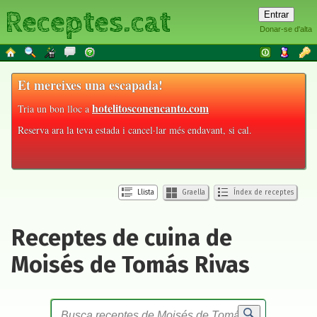
Receptes.cat
Donar-se d'alta
Et mereixes una escapada!
hotelitosconencanto.com
Tria un bon lloc a
Reserva ara la teva estada i cancel·lar més endavant, si cal.
Llista
Graella
Índex de receptes
Receptes de cuina de
Moisés de Tomás Rivas