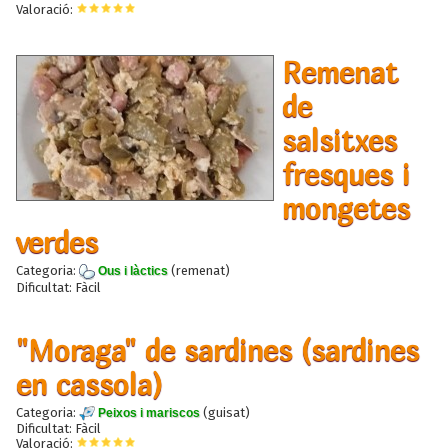
Valoració:
Remenat
de
salsitxes
fresques i
mongetes
verdes
Categoria:
(remenat)
Ous i làctics
Dificultat: Fàcil
"Moraga" de sardines (sardines
en cassola)
Categoria:
(guisat)
Peixos i mariscos
Dificultat: Fàcil
Valoració: