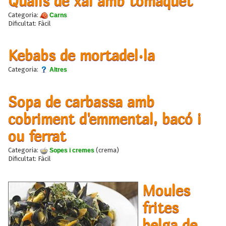
Qualls de xai amb tomàquet
Categoria:
Carns
Dificultat: Fàcil
Kebabs de mortadel·la
Categoria:
Altres
Sopa de carbassa amb
cobriment d'emmental, bacó i
ou ferrat
Categoria:
(crema)
Sopes i cremes
Dificultat: Fàcil
Moules
frites
belga de