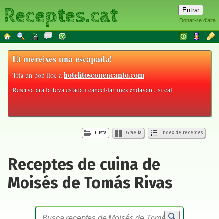
Receptes.cat
Donar-se d'alta
Et mereixes una escapada!
hotelitosconencanto.com
Tria un bon lloc a
Reserva ara la teva estada i cancel·lar més endavant, si cal.
Llista
Graella
Índex de receptes
Receptes de cuina de
Moisés de Tomás Rivas