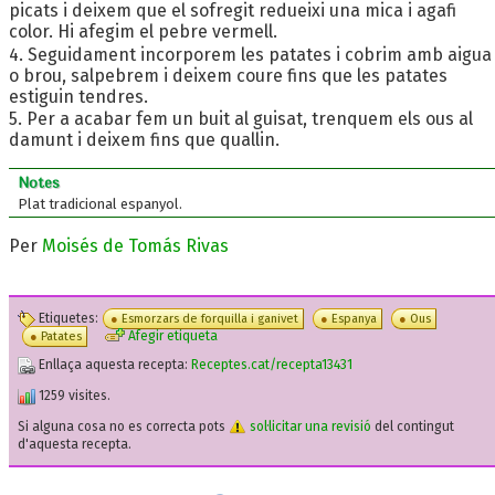
picats i deixem que el sofregit redueixi una mica i agafi
color. Hi afegim el pebre vermell.
4. Seguidament incorporem les patates i cobrim amb aigua
o brou, salpebrem i deixem coure fins que les patates
estiguin tendres.
5. Per a acabar fem un buit al guisat, trenquem els ous al
damunt i deixem fins que quallin.
Notes
Plat tradicional espanyol.
Per
Moisés de Tomás Rivas
Etiquetes:
Esmorzars de forquilla i ganivet
Espanya
Ous
Afegir etiqueta
Patates
Enllaça aquesta recepta:
Receptes.cat/recepta13431
1259 visites.
Si alguna cosa no es correcta pots
sol·licitar una revisió
del contingut
d'aquesta recepta.