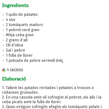
Ingredients
1 quilo de patates
4 ous
2 tomàquets madurs
1 pebrot verd gran
Mitja ceba gran
2 grans d'all
Oli d'oliva
Sal i pebre
1 fulla de llorer
1 polsada de pebre vermell dolç
4
racions
Elaboració
1. Tallem les patates rentades i pelades a trossos o
rodanxes gruixudes.
2. En una cassola amb oli sofregim el pebrot, els alls i la
ceba picats amb la fulla de llorer.
3. Quan estiguin sofregits afegim els tomàquets pelats i