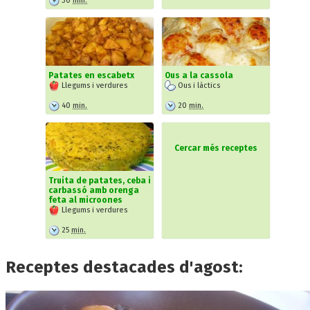
Patates en escabetx
Ous a la cassola
Llegums i verdures
Ous i làctics
40
min.
20
min.
Cercar més receptes
Truita de patates, ceba i
carbassó amb orenga
feta al microones
Llegums i verdures
25
min.
Receptes destacades d'agost: