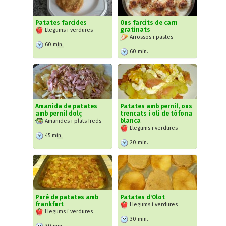
Patates farcides
Ous farcits de carn
gratinats
Llegums i verdures
Arrossos i pastes
60
min.
60
min.
Amanida de patates
Patates amb pernil, ous
amb pernil dolç
trencats i oli de tòfona
blanca
Amanides i plats freds
Llegums i verdures
45
min.
20
min.
Puré de patates amb
Patates d'Olot
frankfurt
Llegums i verdures
Llegums i verdures
30
min.
30
min.