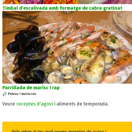
Timbal d'escalivada amb formatge de cabra gratinat
Parrillada de marisc i rap
Peixos i mariscos
Veure
receptes d'agost
i aliments de temporada.
Vols rebre al teu mail noves receptes de cuina i