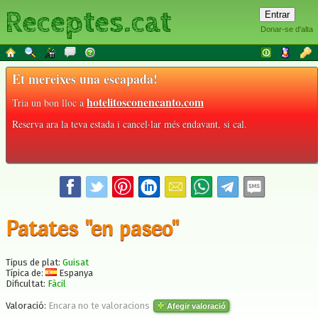
Receptes.cat
Donar-se d'alta
Et mereixes una escapada!
hotelitosconencanto.com
Tria un bon lloc a
Reserva ara la teva estada i cancel·lar més endavant, si cal.
Patates "en paseo"
Tipus de plat:
Guisat
Típica de:
Espanya
Dificultat:
Fàcil
Valoració:
Encara no te valoracions
Afegir valoració