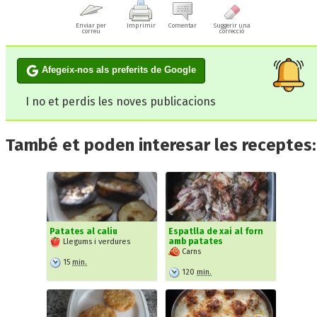
Enviar per
Imprimir
Comentar
Suggerir una
correu
correcció
Afegeix-nos als preferits de Google
I no et perdis les noves publicacions
També et poden interesar les receptes:
Patates al caliu
Espatlla de xai al forn
amb patates
Llegums i verdures
Carns
15
min.
120
min.