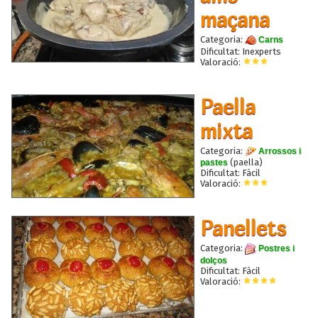
maçana
Categoria:
Carns
Dificultat: Inexperts
Valoració:
Paella
mixta
Categoria:
Arrossos i
(paella)
pastes
Dificultat: Fàcil
Valoració:
Panellets
Categoria:
Postres i
dolços
Dificultat: Fàcil
Valoració: