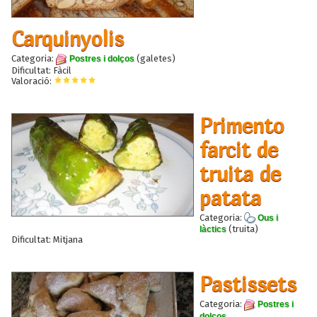
Carquinyolis
Categoria:
(galetes)
Postres i dolços
Dificultat: Fàcil
Valoració:
Primento
farcit de
truita de
patata
Categoria:
Ous i
(truita)
làctics
Dificultat: Mitjana
Pastissets
Categoria:
Postres i
dolços