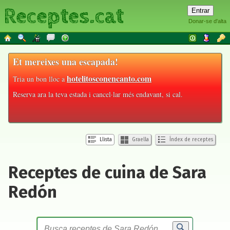
Receptes.cat
Donar-se d'alta
Et mereixes una escapada!
hotelitosconencanto.com
Tria un bon lloc a
Reserva ara la teva estada i cancel·lar més endavant, si cal.
Llista
Graella
Índex de receptes
Receptes de cuina de Sara
Redón