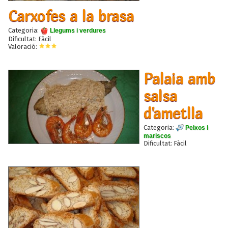
Carxofes a la brasa
Categoria:
Llegums i verdures
Dificultat: Fàcil
Valoració:
Palaia amb
salsa
d'ametlla
Categoria:
Peixos i
mariscos
Dificultat: Fàcil