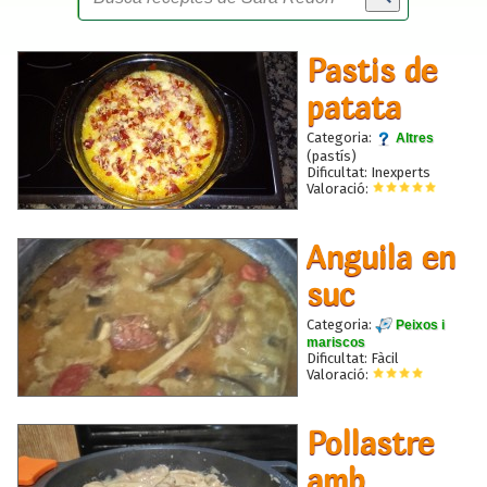
Pastis de
patata
Categoria:
Altres
(pastís)
Dificultat: Inexperts
Valoració:
Anguila en
suc
Categoria:
Peixos i
mariscos
Dificultat: Fàcil
Valoració:
Pollastre
amb