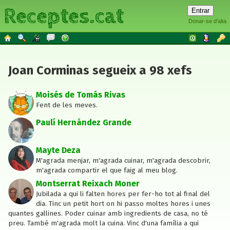
Receptes.cat
Donar-se d'alta
Joan Corminas segueix a 98 xefs
Moisés de Tomás Rivas
Fent de les meves.
Paulí Hernández Grande
Mayte Deza
M'agrada menjar, m'agrada cuinar, m'agrada descobrir,
m'agrada compartir el que faig al meu blog.
Montserrat Reixach Moner
Jubilada a qui li falten hores per fer-ho tot al final del
dia. Tinc un petit hort on hi passo moltes hores i unes
quantes gallines. Poder cuinar amb ingredients de casa, no té
preu. També m'agrada molt la cuina. Vinc d'una família a qui