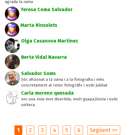
agrada la cuina
Teresa Coma Salvador
Marta Rinxolets
Olga Casanova Martínez
Berta Vidal Navarra
Salvador Soms
Sóc aficionat a la cuina i a la fotografia i més
concretament al retoc fotogràfic i estic jubilat
Carla moreno quesada
soc una noia mot divertida, molt guapa,llesta i estic
soltera.
1
2
3
4
5
6
Següent >>