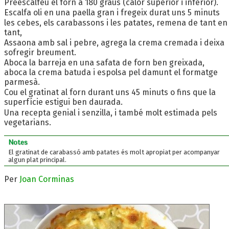
Preescalfeu el forn a 180 graus (calor superior i inferior).
Escalfa oli en una paella gran i fregeix durat uns 5 minuts
les cebes, els carabassons i les patates, remena de tant en
tant,
Assaona amb sal i pebre, agrega la crema cremada i deixa
sofregir breument.
Aboca la barreja en una safata de forn ben greixada,
aboca la crema batuda i espolsa pel damunt el formatge
parmesà.
Cou el gratinat al forn durant uns 45 minuts o fins que la
superfície estigui ben daurada.
Una recepta genial i senzilla, i també molt estimada pels
vegetarians.
Notes
El gratinat de carabassó amb patates és molt apropiat per acompanyar
algun plat principal.
Per
Joan Corminas