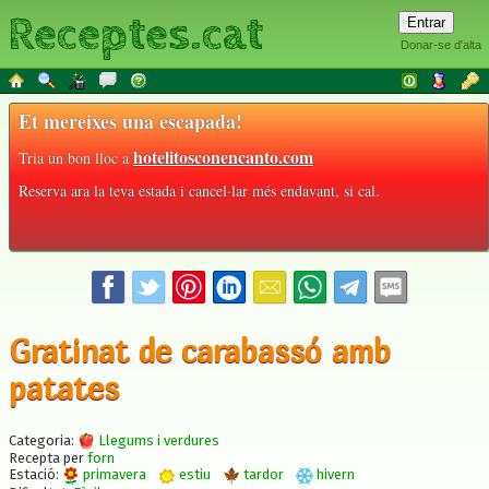
Receptes.cat
Donar-se d'alta
Et mereixes una escapada!
hotelitosconencanto.com
Tria un bon lloc a
Reserva ara la teva estada i cancel·lar més endavant, si cal.
Gratinat de carabassó amb
patates
Categoria:
Llegums i verdures
Recepta per
forn
Estació:
primavera
estiu
tardor
hivern