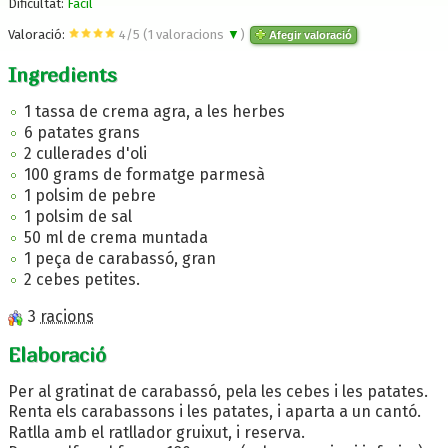
Dificultat:
Fàcil
Valoració:
4
/
5
(
1
valoracions
▼
)
Afegir valoració
Ingredients
1 tassa de crema agra, a les herbes
6 patates grans
2 cullerades d'oli
100 grams de formatge parmesà
1 polsim de pebre
1 polsim de sal
50 ml de crema muntada
1 peça de carabassó, gran
2 cebes petites.
3
racions
Elaboració
Per al gratinat de carabassó, pela les cebes i les patates.
Renta els carabassons i les patates, i aparta a un cantó.
Ratlla amb el ratllador gruixut, i reserva.