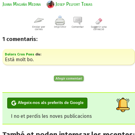
Juana Magaña Medina
Josep Pelfort Tenias
Enviar per
Imprimir
Comentar
Suggerir una
correu
correcció
1
comentaris:
Dolors Cros Pons
diu:
Està molt bo.
Afegir comentari
Afegeix-nos als preferits de Google
I no et perdis les noves publicacions
També et poden interesar les receptes: