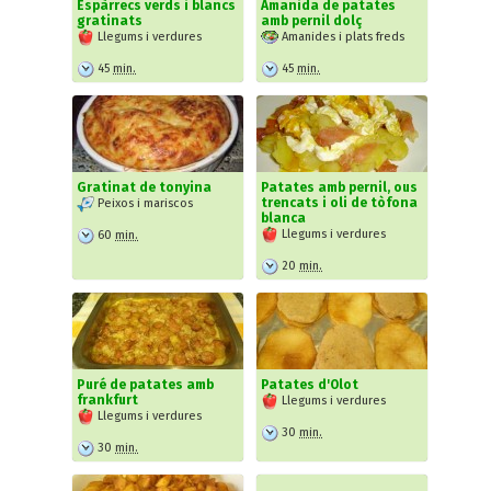
Espàrrecs verds i blancs
Amanida de patates
gratinats
amb pernil dolç
Llegums i verdures
Amanides i plats freds
45
min.
45
min.
Gratinat de tonyina
Patates amb pernil, ous
trencats i oli de tòfona
Peixos i mariscos
blanca
Llegums i verdures
60
min.
20
min.
Puré de patates amb
Patates d'Olot
frankfurt
Llegums i verdures
Llegums i verdures
30
min.
30
min.