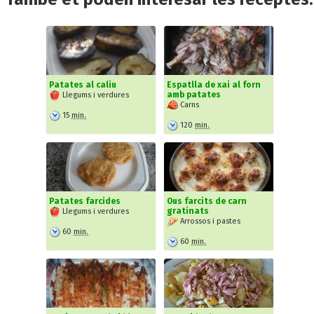
Patates al caliu
Espatlla de xai al forn
amb patates
Llegums i verdures
Carns
15
min.
120
min.
Patates farcides
Ous farcits de carn
gratinats
Llegums i verdures
Arrossos i pastes
60
min.
60
min.