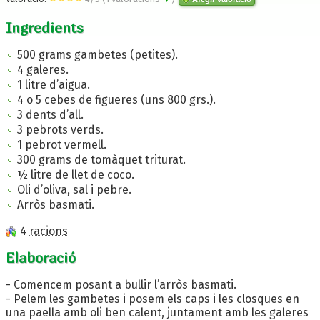
Ingredients
500 grams gambetes (petites).
4 galeres.
1 litre d’aigua.
4 o 5 cebes de figueres (uns 800 grs.).
3 dents d’all.
3 pebrots verds.
1 pebrot vermell.
300 grams de tomàquet triturat.
½ litre de llet de coco.
Oli d’oliva, sal i pebre.
Arròs basmati.
4
racions
Elaboració
- Comencem posant a bullir l’arròs basmati.
- Pelem les gambetes i posem els caps i les closques en
una paella amb oli ben calent, juntament amb les galeres