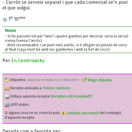
- L'arròs se serveix separat i que cada comensal se'n posi
el que vulgui.
h
min
1
10
Notes
- Si ho passem tot pel "xino" i quatre gambes per decorar, seria la versió
crema (sense l'arròs).
- Molt recomanable, i un punt més exòtic, si li afegim un polsim de curry
al final (caça molt bé amb les gambetes i amb la llet de coco).
Per
En Cendrowsky
Etiquetes:
aquesta recepta no te etiquetes
Afegir etiqueta
Recepta arxivada a:
Peixos i mariscos
Enllaça aquesta recepta:
Receptes.cat/recepta4511
4595 visites.
Si alguna cosa no es correcta pots
sol·licitar una revisió
del contingut
d'aquesta recepta.
Desada com a favorita per: