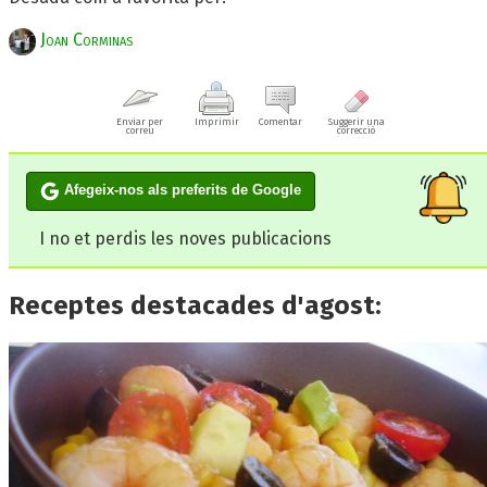
Joan Corminas
Enviar per
Imprimir
Comentar
Suggerir una
correu
correcció
Afegeix-nos als preferits de Google
I no et perdis les noves publicacions
Receptes destacades d'agost: