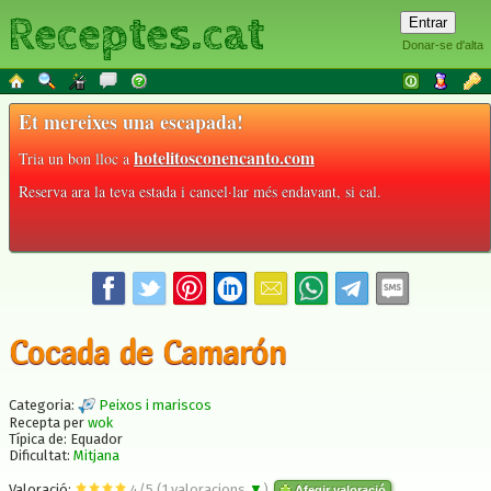
Receptes.cat
Donar-se d'alta
Et mereixes una escapada!
hotelitosconencanto.com
Tria un bon lloc a
Reserva ara la teva estada i cancel·lar més endavant, si cal.
Cocada de Camarón
Categoria:
Peixos i mariscos
Recepta per
wok
Típica de: Equador
Dificultat:
Mitjana
Valoració:
4
/
5
(
1
valoracions
▼
)
Afegir valoració