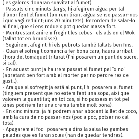
(les galeres donaran suavitat al fumet).
- Passats cinc minuts llargs, hi afegirem aigua per tal
d’anar fent el fumet (anirem tirant aigua sense passar-nos
i que vagi reduint; uns 20 minutets). Recordem de salar-lo
al final, que si ens redueix pot quedar massa fort.
- Mentrestant anirem fregint les cebes i els alls en el Wok
(tallat tot en brunoisse).
- Seguirem, afegint-hi els pebrots també tallats ben fins.
- Quan el sofregit comenci a fer bona cara, haurà arribat
l’hora del tomàquet triturat (l’hi posarem un punt de sucre,
si cal).
- En aquest punt ja haurem passat el fumet pel “xino”
(apretant ben fort amb el morter per no perdre res de
gust..).
- Ara que el sofregit ja està al punt, l’hi posarem el fumet
(tinguem present que no estem fent una sopa, així que
valorem la quantitat; en tot cas, si ho passessim tot pel
xinès podriem fer una crema també molt bona).
- En cinc minuts, ja hi podrem anar abocant la llet de coco,
amb la cura de no passar-nos (poc a poc, potser no cal
tota).
- Apagarem el foc i posarem a dins la salsa les gambes
pelades que es faran soles (han de quedar tendres).