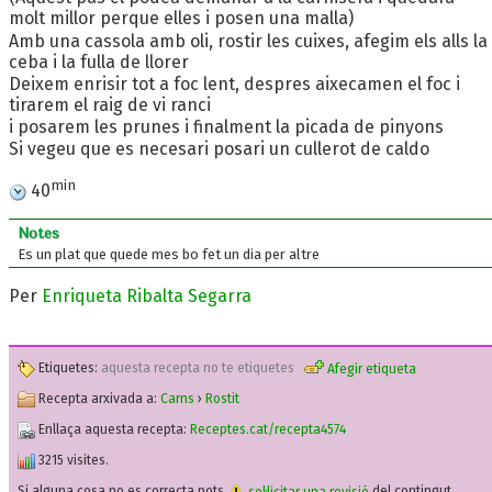
molt millor perque elles i posen una malla)
Amb una cassola amb oli, rostir les cuixes, afegim els alls la
ceba i la fulla de llorer
Deixem enrisir tot a foc lent, despres aixecamen el foc i
tirarem el raig de vi ranci
i posarem les prunes i finalment la picada de pinyons
Si vegeu que es necesari posari un cullerot de caldo
min
40
Notes
Es un plat que quede mes bo fet un dia per altre
Per
Enriqueta Ribalta Segarra
Etiquetes:
aquesta recepta no te etiquetes
Afegir etiqueta
Recepta arxivada a:
Carns
›
Rostit
Enllaça aquesta recepta:
Receptes.cat/recepta4574
3215 visites.
Si alguna cosa no es correcta pots
sol·licitar una revisió
del contingut