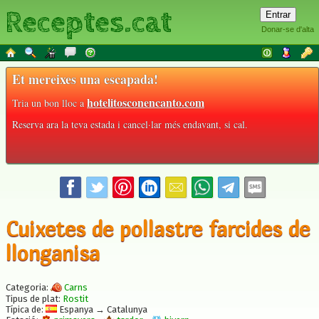
Receptes.cat
Donar-se d'alta
Et mereixes una escapada!
hotelitosconencanto.com
Tria un bon lloc a
Reserva ara la teva estada i cancel·lar més endavant, si cal.
Cuixetes de pollastre farcides de
llonganisa
Categoria:
Carns
Tipus de plat:
Rostit
Típica de:
Espanya → Catalunya