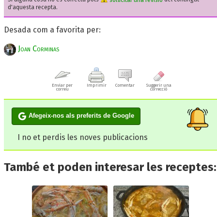
d'aquesta recepta.
Desada com a favorita per:
Joan Corminas
Enviar per
Imprimir
Comentar
Suggerir una
correu
correcció
Afegeix-nos als preferits de Google
I no et perdis les noves publicacions
També et poden interesar les receptes: