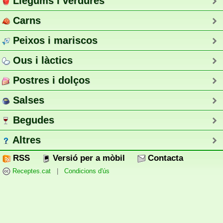
Llegums i verdures
Carns
Peixos i mariscos
Ous i làctics
Postres i dolços
Salses
Begudes
Altres
RSS
Versió per a mòbil
Contacta
Receptes.cat
|
Condicions d'ús