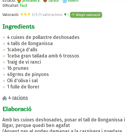
Estació:
primavera
tardor
hivern
Dificultat:
Fàcil
Valoració:
3
/
5
(
1
valoracions
▼
)
Afegir valoració
Ingredients
4 cuixes de pollastre deshosades
4 talls de llonganissa
1cabeça d'alls
1ceba gran tallada amb 6 trossos
1raig de vi ranci
16 prunes
40grms de pinyons
Oli d'oliva i sal
1 fulle de llorer
4
racions
Elaboració
Amb les cuixes deshosades, posar el tall de llonganissa i
lligar, perque quedi ben agafat
(Aquest pas el podeu demanar a la carnisera i quedara