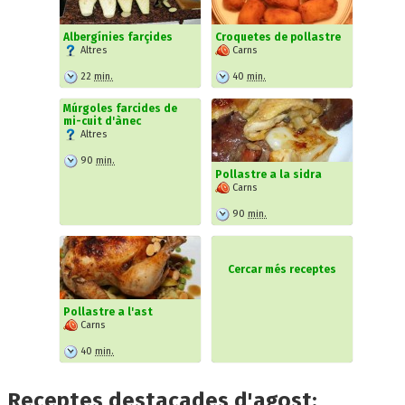
Albergínies farçides
Croquetes de pollastre
Altres
Carns
22
min.
40
min.
Múrgoles farcides de
mi-cuit d'ànec
Altres
90
min.
Pollastre a la sidra
Carns
90
min.
Cercar més receptes
Pollastre a l'ast
Carns
40
min.
Receptes destacades d'agost: