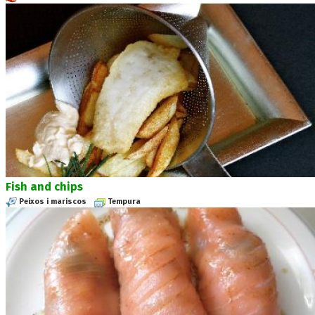
Fish and chips
Peixos i mariscos
Tempura