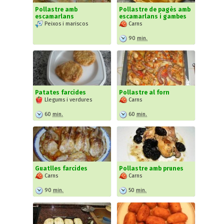
Pollastre amb
Pollastre de pagès amb
escamarlans
escamarlans i gambes
Peixos i mariscos
Carns
90
min.
Patates farcides
Pollastre al forn
Llegums i verdures
Carns
60
min.
60
min.
Guatlles farcides
Pollastre amb prunes
Carns
Carns
90
min.
50
min.