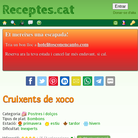
Receptes.cat
Donar-se d'alta
Et mereixes una escapada!
hotelitosconencanto.com
Tria un bon lloc a
Reserva ara la teva estada i cancel·lar més endavant, si cal.
Cruixents de xoco
Categoria:
Postres i dolços
Tipus de plat:
Bombons
Estació:
primavera
estiu
tardor
hivern
Dificultat:
Inexperts