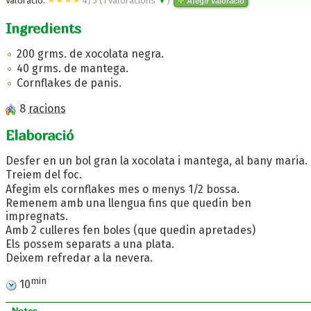
Valoració:
4
/
5
(
1
valoracions
▼
)
Afegir valoració
Ingredients
200 grms. de xocolata negra.
40 grms. de mantega.
Cornflakes de panis.
8
racions
Elaboració
Desfer en un bol gran la xocolata i mantega, al bany maria.
Treiem del foc.
Afegim els cornflakes mes o menys 1/2 bossa.
Remenem amb una llengua fins que quedin ben
impregnats.
Amb 2 culleres fen boles (que quedin apretades)
Els possem separats a una plata.
Deixem refredar a la nevera.
min
10