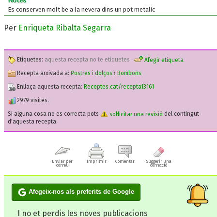
Notes
Es conserven molt be a la nevera dins un pot metalic
Per
Enriqueta Ribalta Segarra
Etiquetes:
aquesta recepta no te etiquetes
Afegir etiqueta
Recepta arxivada a:
Postres i dolços
›
Bombons
Enllaça aquesta recepta:
Receptes.cat/recepta13161
2979 visites.
Si alguna cosa no es correcta pots
sol·licitar una revisió
del contingut
d'aquesta recepta.
Enviar per
Imprimir
Comentar
Suggerir una
correu
correcció
Afegeix-nos als preferits de Google
I no et perdis les noves publicacions