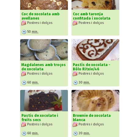
Coc de xocolata amb
Coc amb taronja
avellanes
confitada i xocolata
Postres i dolços
Postres i dolços
50
min.
Magdalenes amb troços
Pastís de xocolata -
de xocolata
Bôlo Ritxie/46
Postres i dolços
Postres i dolços
60
min.
30
min.
Pastis de xocolate i
Brownie de xocolata
fruits secs
blanca
Postres i dolços
Postres i dolços
60
min.
20
min.