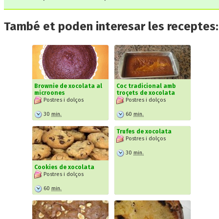
També et poden interesar les receptes:
Brownie de xocolata al
Coc tradicional amb
microones
troçets de xocolata
Postres i dolços
Postres i dolços
30
min.
60
min.
Trufes de xocolata
Postres i dolços
30
min.
Cookies de xocolata
Postres i dolços
60
min.