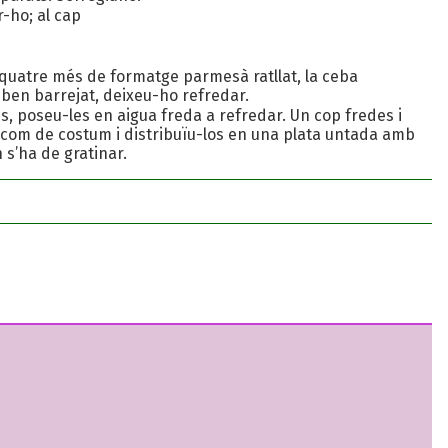
-ho; al cap
i quatre més de formatge parmesà ratllat, la ceba
ot ben barrejat, deixeu-ho refredar.
es, poseu-les en aigua freda a refredar. Un cop fredes i
com de costum i distribuïu-los en una plata untada amb
 s’ha de gratinar.