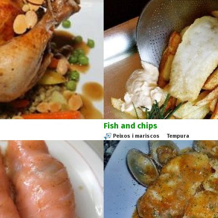
Fish and chips
Peixos i mariscos
Tempura