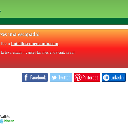
à
xes una escapada!
hotelitosconencanto.com
 lloc a
la teva estada i cancel·lar més endavant, si cal.
Facebook
Twitter
Pinterest
Linkedin
Vallès
hivern