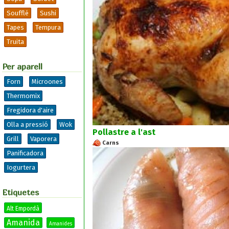
Soufflé
Sushi
Tapes
Tempura
Truita
Per aparell
Forn
Microones
Thermomix
Fregidora d'aire
Olla a pressió
Wok
Pollastre a l'ast
Grill
Vaporera
Carns
Panificadora
Iogurtera
Etiquetes
Alt Empordà
Amanida
Amanides