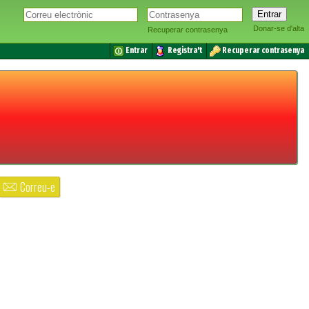
Donar-se d'alta
Recuperar contrasenya
Entrar
Registra't
Recuperar contrasenya
Correu-e