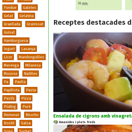
10
min.
Fondue
Galetes
Gelat
Gelatina
Receptes destacades d
Graellada
Granissat
Guisat
Hamburguesa
Iogurt
Lasanya
Licor
Mandonguilles
Merenga
Milanesa
Mousse
Natilles
Pa
Paella
Papillota
Pasta
Pastís
Pizza
Púding
Puré
Remenat
Risotto
Ensalada de cigrons amb vinagreta
Amanides i plats freds
Rostit
Salsa
Sopa
Sorbet