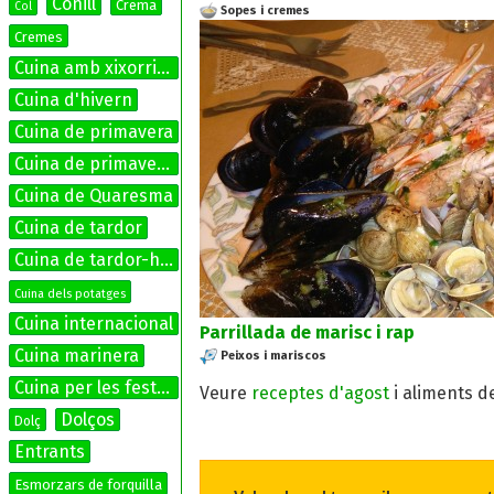
Conill
Crema
Col
Sopes i cremes
Cremes
Cuina amb xixorrites
Cuina d'hivern
Cuina de primavera
Cuina de primavera-estiu
Cuina de Quaresma
Cuina de tardor
Cuina de tardor-hivern
Cuina dels potatges
Cuina internacional
Parrillada de marisc i rap
Cuina marinera
Peixos i mariscos
Cuina per les festes
Veure
receptes d'agost
i aliments d
Dolços
Dolç
Entrants
Esmorzars de forquilla