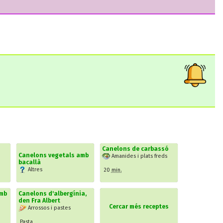
Canelons de carbassó
Canelons vegetals amb
Amanides i plats freds
bacallà
Altres
20
min.
amb
Canelons d'albergínia,
den Fra Albert
Cercar més receptes
Arrossos i pastes
Pasta