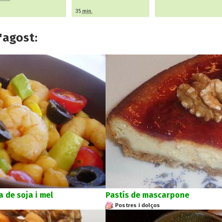
35
min.
'agost:
 de soja i mel
Pastís de mascarpone
Postres i dolços