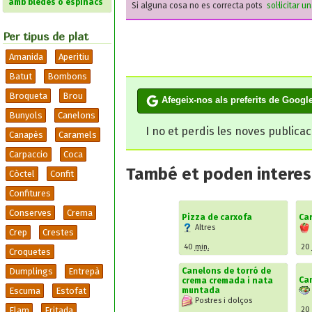
amb bledes o espinacs
Si alguna cosa no es correcta pots
sol·licitar u
Per tipus de plat
Amanida
Aperitiu
Batut
Bombons
Broqueta
Brou
Afegeix-nos als preferits de Googl
Bunyols
Canelons
I no et perdis les noves publica
Canapès
Caramels
Carpaccio
Coca
També et poden interesa
Còctel
Confit
Confitures
Conserves
Crema
Pizza de carxofa
Ca
Altres
Crep
Crestes
40
min.
20
Croquetes
Canelons de torró de
Dumplings
Entrepà
Can
crema cremada i nata
muntada
Escuma
Estofat
Postres i dolços
20
Flam
Fritada