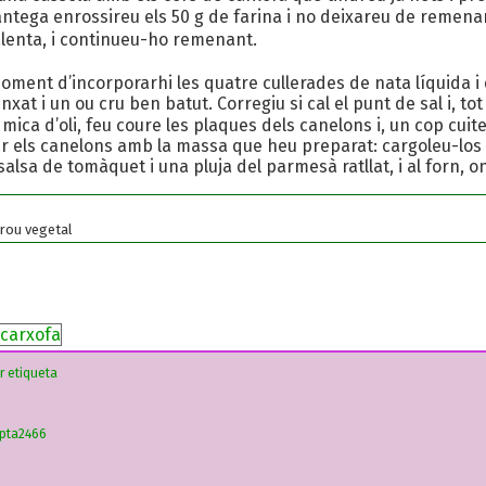
ntega enrossireu els 50 g de farina i no deixareu de remenar
alenta, i continueu-ho remenant.
 moment d’incorporarhi les quatre cullerades de nata líquida 
inxat i un ou cru ben batut. Corregiu si cal el punt de sal i, t
mica d’oli, feu coure les plaques dels canelons i, un cop cuit
r els canelons amb la massa que heu preparat: cargoleu-los 
sa de tomàquet i una pluja del parmesà ratllat, i al forn, on
brou vegetal
r etiqueta
epta2466