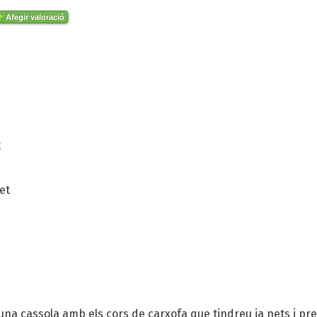
Afegir valoració
t
et
 una cassola amb els cors de carxofa que tindreu ja nets i pr