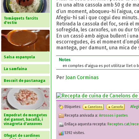
En una altra cassola amb 50 g de ma
d’un moment, aboqueu-hi l’aigua, c
Afegiu-hi sal i que cogui deu minuts.
Tomàquets farcits
d'estiu
Retirada la cassola del foc, serà el
sofregida, les carxofes, un ou dur tr
En un cassó amb aigua bullent i una 
escorregudes, és el moment d’ompli
mantega, per damunt, una mica de sal
Salsa espanyola
Notes
en comptes d'aigua es pot utilitzar llet o 
La samfaina
Per
Joan Corminas
Bescuit de pastanaga
Etiquetes:
Afegi
Canelons
Carxofa
Empedrat de mongetes
Recepta arxivada a:
Arrossos i pastes
del ganxet, bacallà, i
vinagreta d'anxoves
Enllaça aquesta recepta:
Receptes.cat/rec
5392 visites.
Ofegat de sardines