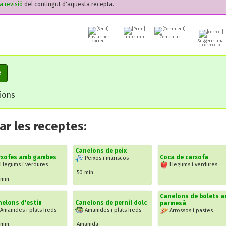
na revisió
del contingut d'aquesta recepta.
Enviar per
Imprimir
Comentar
correu
Suggerir una
correcció
e
cions
r les receptes:
Canelons de peix
rxofes amb gambes
Coca de carxofa
Peixos i mariscos
Llegums i verdures
Llegums i verdures
50
min.
min.
Canelons de bolets 
elons d'estiu
Canelons de pernil dolc
parmesà
Amanides i plats freds
Amanides i plats freds
Arrossos i pastes
min.
Amanida