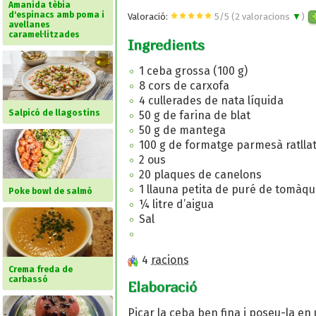
Amanida tèbia
d'espinacs amb poma i
Valoració:
5
/
5
(
2
valoracions
▼
)
avellanes
caramel·litzades
Ingredients
1 ceba grossa (100 g)
8 cors de carxofa
4 cullerades de nata líquida
Salpicó de llagostins
50 g de farina de blat
50 g de mantega
100 g de formatge parmesà ratlla
2 ous
20 plaques de canelons
1 llauna petita de puré de tomàqu
Poke bowl de salmó
¼ litre d’aigua
Sal
4
racions
Crema freda de
carbassó
Elaboració
Picar la ceba ben fina i poseu-la en