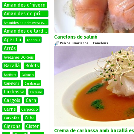
Amanides d'hivern
Amanides de primavera
A
manides de primavera-estiu
Amanides de tardor
Canelons de salmó
Aperitiu
Aperitius
Peixos i mariscos
Canelons
Arròs
Avellanes DOReus
Bacallà
Bolets
Botifarra
Calamars
Canelons
Carabassa
Carbassa
Carbassó
Cargols
Carn
Carns
Carpaccio
Ceba
Carxofes
Cigrons
Cister
Crema de carbassa amb bacallà es