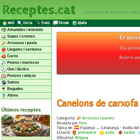
Receptes.cat
La xarxa social de cuina en catal
Inici
Cerca
Trucs
Fòrum
Ajuda
Amanides i entrants
Et merei
Sopes i cremes
Arrossos i pasta
Tria un bon
Llegums i verdures
Carns
Reserva ara 
Peixos i mariscos
Ous i làctics
Postres i dolços
Salses
Begudes
Altres
Canelons de carxofa
Últimes receptes
Categoria:
Arrossos i pastes
Recepta per
forn
Típica de:
Espanya → Catalunya - Badia del 
Estació:
primavera
estiu
tardor
Dificultat:
Mitjana