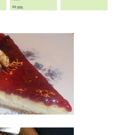
90
min.