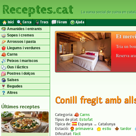
Receptes.cat
La xarxa social de cuina en catal
Inici
Cerca
Trucs
Fòrum
Ajuda
Amanides i entrants
Et merei
Sopes i cremes
Arrossos i pasta
Tria un bon
Llegums i verdures
Carns
Reserva ara 
Peixos i mariscos
Ous i làctics
Postres i dolços
Salses
Begudes
Altres
Conill fregit amb all
Últimes receptes
Categoria:
Carns
Tipus de plat:
Estofat
Típica de:
Espanya → Catalunya
Estació:
primavera
estiu
tardor
Dificultat:
Fàcil