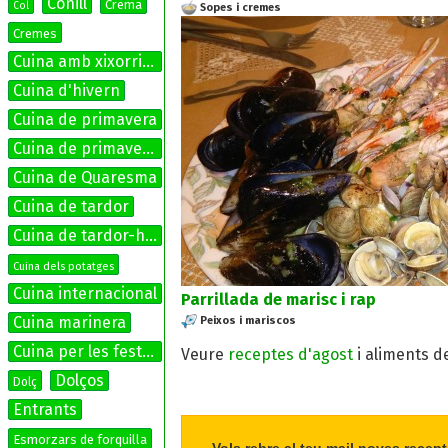
Conill
Crema
Col
Sopes i cremes
Cremes
Cuina amb xixorrites
Cuina d'hivern
Cuina de primavera
Cuina de primavera-estiu
Cuina de Quaresma
Cuina de tardor
Cuina de tardor-hivern
Cuina dels potatges
Cuina internacional
Parrillada de marisc i rap
Cuina marinera
Peixos i mariscos
Cuina per les festes
Veure
receptes d'agost
i aliments d
Dolços
Dolç
Entrants
Esmorzars de forquilla
Vols rebre al teu mail noves recept