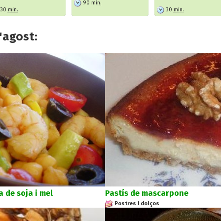
90
min.
30
min.
30
min.
'agost:
 de soja i mel
Pastís de mascarpone
Postres i dolços