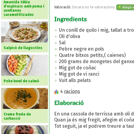
Amanida tèbia
d'espinacs amb poma i
Valoració:
Encara no te valoracions
Afegir v
avellanes
caramel·litzades
Ingredients
Un conill de quilo i mig, tallat a tr
Oli d'oliva
Sal
Salpicó de llagostins
Pebre negre en pols
Quatre bitxos petits,( caienes)
200 grams de mongetes del ganxe
Mig got de coñac
Mig got de ví ranci
Vuit alls pelats
Poke bowl de salmó
4
racions
Elaboració
En una cassola de terrissa amb oli d'o
Crema freda de
carbassó
Quan ja és mig fregit, afegim el coña
Tot seguit, ja el podrem treure a 