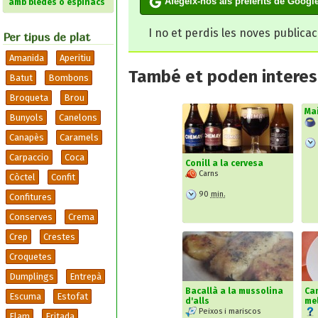
Afegeix-nos als preferits de Googl
amb bledes o espinacs
I no et perdis les noves publica
Per tipus de plat
Amanida
Aperitiu
També et poden interesa
Batut
Bombons
Broqueta
Brou
Ma
Bunyols
Canelons
Canapès
Caramels
Carpaccio
Coca
Conill a la cervesa
Carns
Còctel
Confit
90
min.
Confitures
Conserves
Crema
Crep
Crestes
Croquetes
Dumplings
Entrepà
Bacallà a la mussolina
Ca
Escuma
Estofat
d'alls
me
Peixos i mariscos
Flam
Fritada