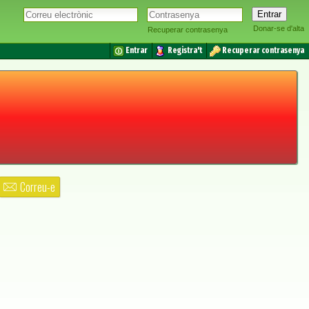
Donar-se d'alta
Recuperar contrasenya
Entrar
Registra't
Recuperar contrasenya
Correu-e