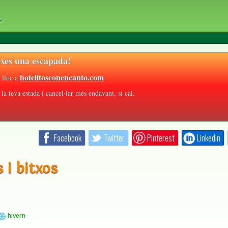
à
xes una escapada!
hotelitosconencanto.com
 lloc a
la teva estada i cancel·lar més endavant, si cal.
Facebook
Twitter
Pinterest
Linkedin
s i bitxos
hivern