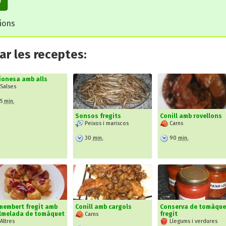
e
cions
r les receptes:
ionesa amb alls
Salses
5
min.
Sonsos fregits
Conill amb rovellons
Peixos i mariscos
Carns
30
min.
90
min.
membert fregit amb
Conill amb cargols
Conserva de tomàque
lmelada de tomàquet
fregit
Carns
Altres
Llegums i verdures