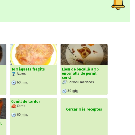
Tomàquets fregits
Llom de bacallà amb
encenalls de pernil
Altres
serrà
Peixos i mariscos
60
min.
30
min.
Conill de tardor
Carns
Cercar més receptes
60
min.
t