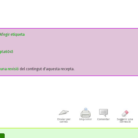
Afegir etiqueta
epta6045
r una revisió
del contingut d'aquesta recepta.
Enviar per
Imprimir
Comentar
Suggerir una
correu
correcció