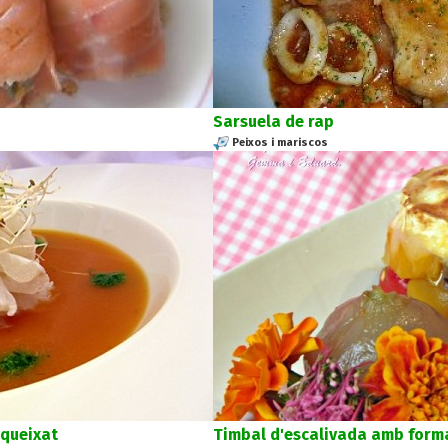
Sarsuela de rap
Peixos i mariscos
queixat
Timbal d'escalivada amb form