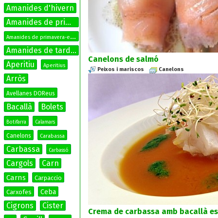
Amanides d'hivern
Amanides de primavera
A
manides de primavera-estiu
Amanides de tardor
Canelons de salmó
Aperitiu
Aperitius
Peixos i mariscos
Canelons
Arròs
Avellanes DOReus
Bacallà
Bolets
Botifarra
Calamars
Canelons
Carabassa
Carbassa
Carbassó
Cargols
Carn
Carns
Carpaccio
Ceba
Carxofes
Cigrons
Cister
Crema de carbassa amb bacallà es