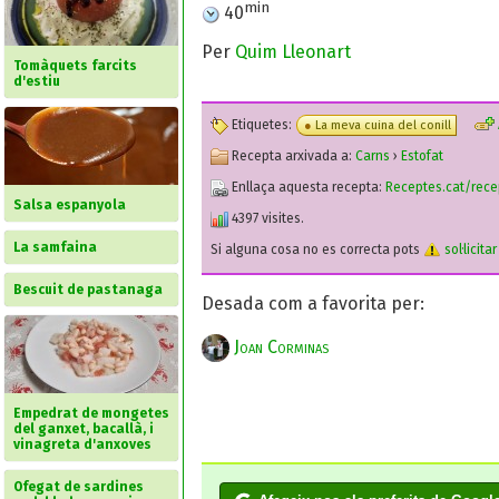
min
40
Per
Quim Lleonart
Tomàquets farcits
d'estiu
Etiquetes:
La meva cuina del conill
Recepta arxivada a:
Carns
›
Estofat
Enllaça aquesta recepta:
Receptes.cat/rec
Salsa espanyola
4397 visites.
La samfaina
Si alguna cosa no es correcta pots
sol·licita
Bescuit de pastanaga
Desada com a favorita per:
Joan Corminas
Empedrat de mongetes
del ganxet, bacallà, i
vinagreta d'anxoves
Ofegat de sardines