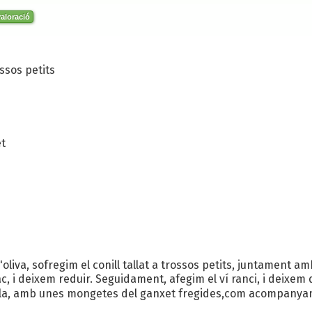
aloració
ossos petits
t
liva, sofregim el conill tallat a trossos petits, juntament amb 
c, i deixem reduir. Seguidament, afegim el ví ranci, i deixem q
taula, amb unes mongetes del ganxet fregides,com acompanya