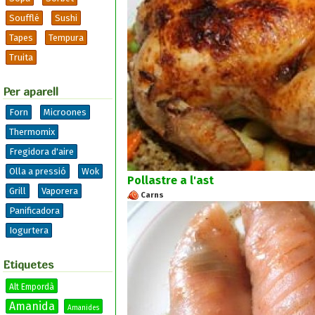
Soufflé
Sushi
Tapes
Tempura
Truita
Per aparell
Forn
Microones
Thermomix
Fregidora d'aire
Olla a pressió
Wok
Pollastre a l'ast
Grill
Vaporera
Carns
Panificadora
Iogurtera
Etiquetes
Alt Empordà
Amanida
Amanides