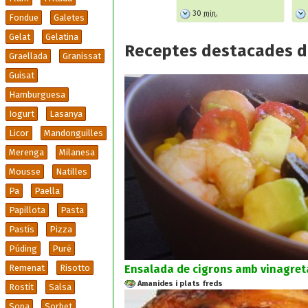
30
min.
Fondue
Galetes
Gelat
Gelatina
Receptes destacades d
Graellada
Granissat
Guisat
Hamburguesa
Iogurt
Lasanya
Licor
Mandonguilles
Merenga
Milanesa
Mousse
Natilles
Pa
Paella
Papillota
Pasta
Pastís
Pizza
Púding
Puré
Ensalada de cigrons amb vinagreta
Remenat
Risotto
Amanides i plats freds
Rostit
Salsa
Sopa
Sorbet