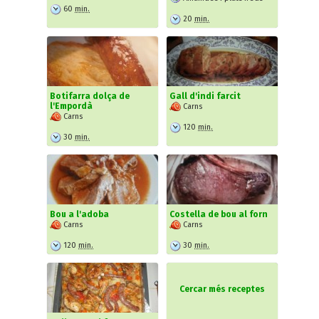
60
min.
20
min.
Botifarra dolça de
Gall d'indi farcit
l'Empordà
Carns
Carns
120
min.
30
min.
Bou a l'adoba
Costella de bou al forn
Carns
Carns
120
min.
30
min.
Cercar més receptes