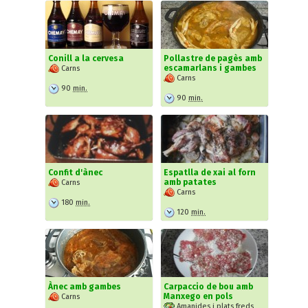
Conill a la cervesa
Pollastre de pagès amb
escamarlans i gambes
Carns
Carns
90
min.
90
min.
Confit d'ànec
Espatlla de xai al forn
amb patates
Carns
Carns
180
min.
120
min.
Ànec amb gambes
Carpaccio de bou amb
Manxego en pols
Carns
Amanides i plats freds