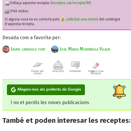
Enllaça aquesta recepta:
Receptes.cat/recepta788
9145 visites.
Si alguna cosa no es correcta pots
sol·licitar una revisió
del contingut
d'aquesta recepta.
Desada com a favorita per:
Jaume carrasco font
Jose Maria Montañola Vilalta
Enviar per
Imprimir
Comentar
Suggerir una
correu
correcció
Afegeix-nos als preferits de Google
I no et perdis les noves publicacions
També et poden interesar les receptes: