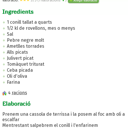
Valoració:
3
/
5
(
1
valoracions
▼
)
Afegir valoració
Ingredients
1 conill tallat a quarts
1/2 kl de rovellons, mes o menys
Sal
Pebre negre molt
Ametlles torrades
Alls picats
Julivert picat
Tomàquet triturat
Ceba picada
Oli d'oliva
Farina
4
racions
Elaboració
Prenem una cassola de terrissa i la posem al foc amb oli a
escalfar
Mentrestant salpebrem el conill i l'enfarinem