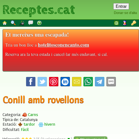
Receptes.cat
Donar-se d'alta
Et mereixes una escapada!
hotelitosconencanto.com
Tria un bon lloc a
Reserva ara la teva estada i cancel·lar més endavant, si cal.
Conill amb rovellons
Categoria:
Carns
Típica de: Catalunya
Estació:
tardor
hivern
Dificultat:
Fàcil