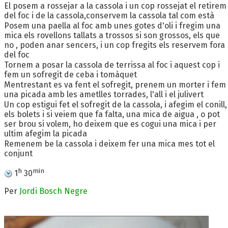
El posem a rossejar a la cassola i un cop rossejat el retirem
del foc i de la cassola,conservem la cassola tal com està
Posem una paella al foc amb unes gotes d'oli i fregim una
mica els rovellons tallats a trossos si son grossos, els que
no , poden anar sencers, i un cop fregits els reservem fora
del foc
Tornem a posar la cassola de terrissa al foc i aquest cop i
fem un sofregit de ceba i tomàquet
Mentrestant es va fent el sofregit, prenem un morter i fem
una picada amb les ametlles torrades, l'all i el julivert
Un cop estigui fet el sofregit de la cassola, i afegim el conill,
els bolets i si veiem que fa falta, una mica de aigua , o pot
ser brou si volem, ho deixem que es cogui una mica i per
ultim afegim la picada
Remenem be la cassola i deixem fer una mica mes tot el
conjunt
h
min
1
30
Per
Jordi Bosch Negre