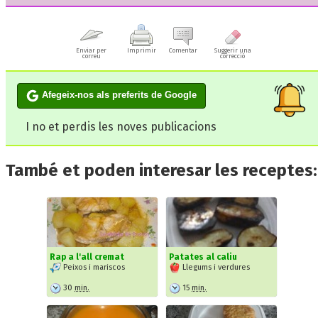
Enviar per
Imprimir
Comentar
Suggerir una
correu
correcció
Afegeix-nos als preferits de Google
I no et perdis les noves publicacions
També et poden interesar les receptes:
Rap a l'all cremat
Patates al caliu
Peixos i mariscos
Llegums i verdures
30
min.
15
min.