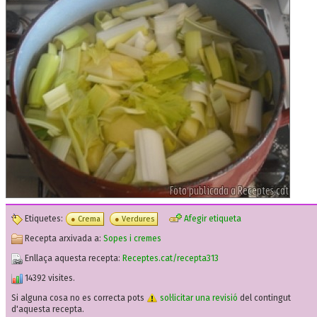
Etiquetes:
Afegir etiqueta
Crema
Verdures
Recepta arxivada a:
Sopes i cremes
Enllaça aquesta recepta:
Receptes.cat/recepta313
14392 visites.
Si alguna cosa no es correcta pots
sol·licitar una revisió
del contingut
d'aquesta recepta.