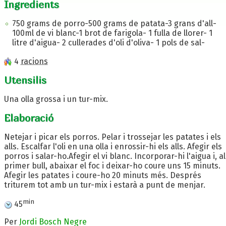
Ingredients
750 grams de porro-500 grams de patata-3 grans d'all-
100ml de vi blanc-1 brot de farigola- 1 fulla de llorer- 1
litre d'aigua- 2 cullerades d'oli d'oliva- 1 pols de sal-
4
racions
Utensilis
Una olla grossa i un tur-mix.
Elaboració
Netejar i picar els porros. Pelar i trossejar les patates i els
alls. Escalfar l'oli en una olla i enrossir-hi els alls. Afegir els
porros i salar-ho.Afegir el vi blanc. Incorporar-hi l'aigua i, al
primer bull, abaixar el foc i deixar-ho coure uns 15 minuts.
Afegir les patates i coure-ho 20 minuts més. Després
triturem tot amb un tur-mix i estarà a punt de menjar.
min
45
Per
Jordi Bosch Negre