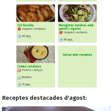
Col farcida
Mongetes tendres amb
pernil i cigolet
Llegums i verdures
Llegums i verdures
60
min.
60
min.
Cercar més receptes
Crema catalana
Postres i dolços
Natilles
15
min.
Receptes destacades d'agost: