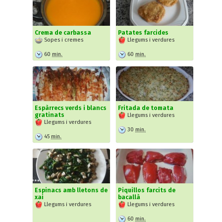
Crema de carbassa
Patates farcides
Sopes i cremes
Llegums i verdures
60
min.
60
min.
Espàrrecs verds i blancs
Fritada de tomata
gratinats
Llegums i verdures
Llegums i verdures
30
min.
45
min.
Espinacs amb lletons de
Piquillos farcits de
xai
bacallà
Llegums i verdures
Llegums i verdures
60
min.