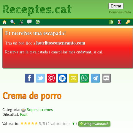
Receptes.cat
Donar-se d'alta
Et mereixes una escapada!
hotelitosconencanto.com
Tria un bon lloc a
Reserva ara la teva estada i cancel·lar més endavant, si cal.
Crema de porro
Categoria:
Sopes i cremes
Dificultat:
Fàcil
Valoració:
5
/
5
(
2
valoracions
▼
)
Afegir valoració