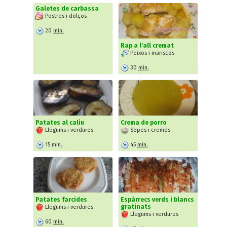
Galetes de carbassa
Postres i dolços
20
min.
Rap a l'all cremat
Peixos i mariscos
30
min.
Patates al caliu
Crema de porro
Llegums i verdures
Sopes i cremes
15
min.
45
min.
Patates farcides
Espàrrecs verds i blancs
gratinats
Llegums i verdures
Llegums i verdures
60
min.