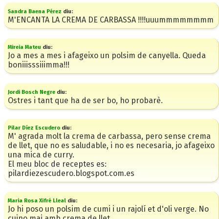
Sandra Baena Pérez
diu:
M'ENCANTA LA CREMA DE CARBASSA !!!!uuummmmmmmm
Mireia Mateu
diu:
Jo a mes a mes i afageixo un polsim de canyella. Queda
boniiisssiiimma!!!
Jordi Bosch Negre
diu:
Ostres i tant que ha de ser bo, ho probarè.
Pilar Díez Escudero
diu:
M' agrada molt la crema de carbassa, pero sense crema
de llet, que no es saludable, i no es necesaria, jo afageixo
una mica de curry.
El meu bloc de receptes es:
pilardiezescudero.blogspot.com.es
Maria Rosa Xifré Lleal
diu:
Jo hi poso un polsim de cumi i un rajolí et d'oli verge. No
cuino mai amb crema de llet.