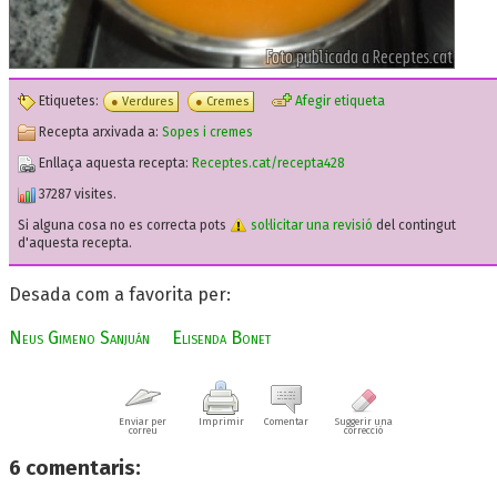
Etiquetes:
Afegir etiqueta
Verdures
Cremes
Recepta arxivada a:
Sopes i cremes
Enllaça aquesta recepta:
Receptes.cat/recepta428
37287 visites.
Si alguna cosa no es correcta pots
sol·licitar una revisió
del contingut
d'aquesta recepta.
Desada com a favorita per:
Neus Gimeno Sanjuán
Elisenda Bonet
Enviar per
Imprimir
Comentar
Suggerir una
correu
correcció
6
comentaris: