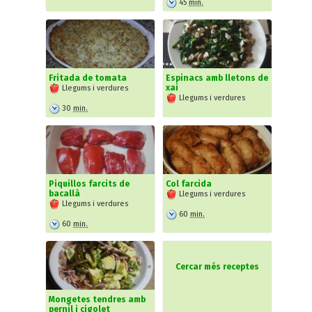
45
min.
Fritada de tomata
Espinacs amb lletons de
xai
Llegums i verdures
Llegums i verdures
30
min.
Piquillos farcits de
Col farcida
bacallà
Llegums i verdures
Llegums i verdures
60
min.
60
min.
Cercar més receptes
Mongetes tendres amb
pernil i cigolet