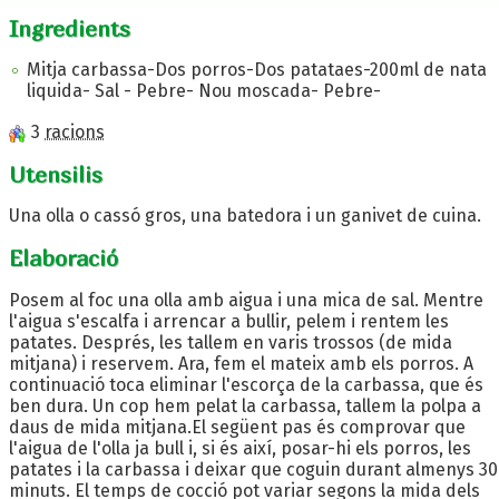
Ingredients
Mitja carbassa-Dos porros-Dos patataes-200ml de nata
liquida- Sal - Pebre- Nou moscada- Pebre-
3
racions
Utensilis
Una olla o cassó gros, una batedora i un ganivet de cuina.
Elaboració
Posem al foc una olla amb aigua i una mica de sal. Mentre
l'aigua s'escalfa i arrencar a bullir, pelem i rentem les
patates. Després, les tallem en varis trossos (de mida
mitjana) i reservem. Ara, fem el mateix amb els porros. A
continuació toca eliminar l'escorça de la carbassa, que és
ben dura. Un cop hem pelat la carbassa, tallem la polpa a
daus de mida mitjana.El següent pas és comprovar que
l'aigua de l'olla ja bull i, si és així, posar-hi els porros, les
patates i la carbassa i deixar que coguin durant almenys 30
minuts. El temps de cocció pot variar segons la mida dels