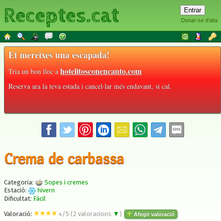
Receptes.cat
Donar-se d'alta
Et mereixes una escapada!
hotelitosconencanto.com
Tria un bon lloc a
Reserva ara la teva estada i cancel·lar més endavant, si cal.
Crema de carbassa
Categoria:
Sopes i cremes
Estació:
hivern
Dificultat:
Fàcil
Valoració:
4
/
5
(
2
valoracions
▼
)
Afegir valoració