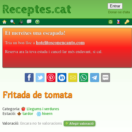
Receptes.cat
Donar-se d'alta
Et mereixes una escapada!
hotelitosconencanto.com
Tria un bon lloc a
Reserva ara la teva estada i cancel·lar més endavant, si cal.
Fritada de tomata
Categoria:
Llegums i verdures
Estació:
tardor
hivern
Valoració:
Encara no te valoracions
Afegir valoració