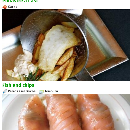
Pollastre a l'ast
Carns
Fish and chips
Peixos i mariscos
Tempura