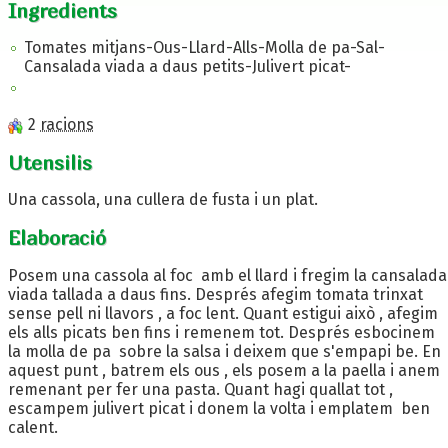
Ingredients
Tomates mitjans-Ous-Llard-Alls-Molla de pa-Sal-
Cansalada viada a daus petits-Julivert picat-
2
racions
Utensilis
Una cassola, una cullera de fusta i un plat.
Elaboració
Posem una cassola al foc amb el llard i fregim la cansalada
viada tallada a daus fins. Després afegim tomata trinxat
sense pell ni llavors , a foc lent. Quant estigui això , afegim
els alls picats ben fins i remenem tot. Després esbocinem
la molla de pa sobre la salsa i deixem que s'empapi be. En
aquest punt , batrem els ous , els posem a la paella i anem
remenant per fer una pasta. Quant hagi quallat tot ,
escampem julivert picat i donem la volta i emplatem ben
calent.