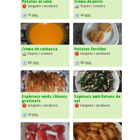
Patates al caliu
Crema de porro
Llegums i verdures
Sopes i cremes
15
min.
45
min.
Crema de carbassa
Patates farcides
Sopes i cremes
Llegums i verdures
60
min.
60
min.
Espàrrecs verds i blancs
Espinacs amb lletons de
gratinats
xai
Llegums i verdures
Llegums i verdures
45
min.