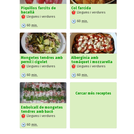
Piquillos farcits de
Col farcida
bacallà
Llegums i verdures
Llegums i verdures
60
min.
60
min.
Mongetes tendres amb
Albergínia amb
pernil i cigolet
tomàquet i mozzarella
Llegums i verdures
Llegums i verdures
60
min.
60
min.
Cercar més receptes
Embolcall de mongetes
tendres amb bacó
Llegums i verdures
60
min.