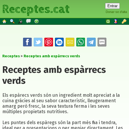
Receptes.cat
Donar-se d'alta
Receptes
Receptes amb espàrrecs verds
Receptes amb espàrrecs
verds
Els espàrecs verds són un ingredient molt apreciat a la
cuina gràcies al seu sabor característic, lleugerament
amarg però fresc, la seva textura ferma i les seves
múltiples propietats nutritives.
Les puntes dels espàregs són la part més fina i tendra,
ideal per a presentacions o per menjar directament. Les