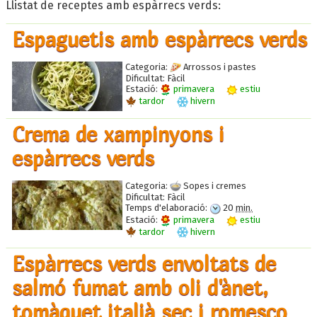
Llistat de receptes amb espàrrecs verds:
Espaguetis amb espàrrecs verds
Categoria:
Arrossos i pastes
Dificultat:
Fàcil
Estació:
primavera
estiu
tardor
hivern
Crema de xampinyons i
espàrrecs verds
Categoria:
Sopes i cremes
Dificultat:
Fàcil
Temps d'elaboració:
20
min.
Estació:
primavera
estiu
tardor
hivern
Espàrrecs verds envoltats de
salmó fumat amb oli d'ànet,
tomàquet italià sec i romesco