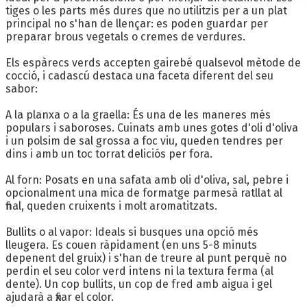
tiges o les parts més dures que no utilitzis per a un plat
principal no s'han de llençar: es poden guardar per
preparar brous vegetals o cremes de verdures.
Els espàrecs verds accepten gairebé qualsevol mètode de
cocció, i cadascú destaca una faceta diferent del seu
sabor:
A la planxa o a la graella: És una de les maneres més
populars i saboroses. Cuinats amb unes gotes d'oli d'oliva
i un polsim de sal grossa a foc viu, queden tendres per
dins i amb un toc torrat deliciós per fora.
Al forn: Posats en una safata amb oli d'oliva, sal, pebre i
opcionalment una mica de formatge parmesà ratllat al
final, queden cruixents i molt aromatitzats.
Bullits o al vapor: Ideals si busques una opció més
lleugera. Es couen ràpidament (en uns 5-8 minuts
depenent del gruix) i s'han de treure al punt perquè no
perdin el seu color verd intens ni la textura ferma (al
dente). Un cop bullits, un cop de fred amb aigua i gel
ajudarà a fixar el color.