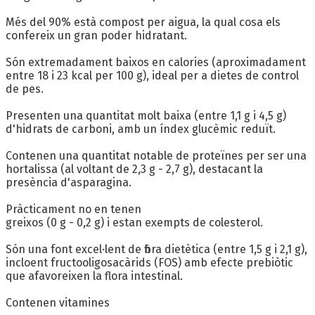
Més del 90% està compost per aigua, la qual cosa els
confereix un gran poder hidratant.
Són extremadament baixos en calories (aproximadament
entre 18 i 23 kcal per 100 g), ideal per a dietes de control
de pes.
Presenten una quantitat molt baixa (entre 1,1 g i 4,5 g)
d'hidrats de carboni, amb un índex glucèmic reduït.
Contenen una quantitat notable de proteïnes per ser una
hortalissa (al voltant de 2,3 g - 2,7 g), destacant la
presència d'asparagina.
Pràcticament no en tenen
greixos (0 g - 0,2 g) i estan exempts de colesterol.
Són una font excel·lent de fibra dietètica (entre 1,5 g i 2,1 g),
incloent fructooligosacàrids (FOS) amb efecte prebiòtic
que afavoreixen la flora intestinal.
Contenen vitamines