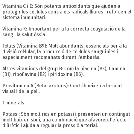
Vitamina C i E: Són potents antioxidants que ajuden a
protegir les cèl·lules contra els radicals lliures i reforcen el
sistema immunitari.
Vitamina K: Important per a la correcta coagulació de la
sang i la salut òssia.
Folats (Vitamina B9): Molt abundants, essencials per a la
divisió cel·lular, la producció de cèl·lules sanguínies i
especialment recomanats durant l'embaràs.
Altres vitamines del grup B: Com la niacina (B3), tiamina
(B1), riboflavina (B2) i piridoxina (B6).
Provitamina A (Betacarotens): Contribueixen a la salut
visual i de la pell.
I minerals
Potassi: Són molt rics en potassi i presenten un contingut
molt baix en sodi, una combinació que afavoreix l'efecte
diürètic i ajuda a regular la pressió arterial.