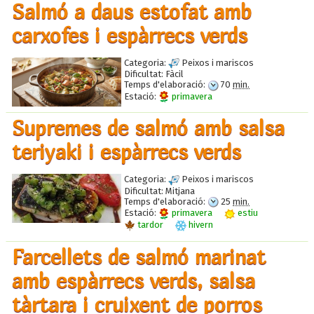
Salmó a daus estofat amb
carxofes i espàrrecs verds
Categoria:
Peixos i mariscos
Dificultat:
Fàcil
Temps d'elaboració:
70
min.
Estació:
primavera
Supremes de salmó amb salsa
teriyaki i espàrrecs verds
Categoria:
Peixos i mariscos
Dificultat:
Mitjana
Temps d'elaboració:
25
min.
Estació:
primavera
estiu
tardor
hivern
Farcellets de salmó marinat
amb espàrrecs verds, salsa
tàrtara i cruixent de porros