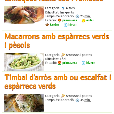
Categoria:
Altres
Dificultat:
Inexperts
Temps d'elaboració:
25
min.
Estació:
primavera
estiu
tardor
hivern
Macarrons amb espàrrecs verds
i pèsols
Categoria:
Arrossos i pastes
Dificultat:
Fàcil
Estació:
primavera
hivern
Timbal d'arròs amb ou escalfat i
espàrrecs verds
Categoria:
Arrossos i pastes
Temps d'elaboració:
35
min.