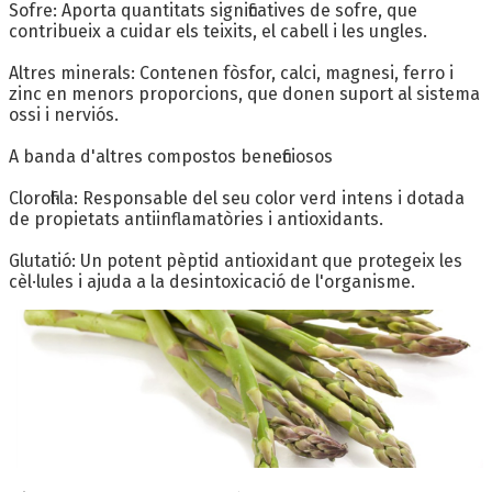
Sofre: Aporta quantitats significatives de sofre, que
contribueix a cuidar els teixits, el cabell i les ungles.
Altres minerals: Contenen fòsfor, calci, magnesi, ferro i
zinc en menors proporcions, que donen suport al sistema
ossi i nerviós.
A banda d'altres compostos beneficiosos
Clorofil·la: Responsable del seu color verd intens i dotada
de propietats antiinflamatòries i antioxidants.
Glutatió: Un potent pèptid antioxidant que protegeix les
cèl·lules i ajuda a la desintoxicació de l'organisme.