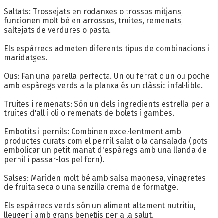
Saltats: Trossejats en rodanxes o trossos mitjans,
funcionen molt bé en arrossos, truites, remenats,
saltejats de verdures o pasta.
Els espàrrecs admeten diferents tipus de combinacions i
maridatges.
Ous: Fan una parella perfecta. Un ou ferrat o un ou poché
amb espàregs verds a la planxa és un clàssic infal·lible.
Truites i remenats: Són un dels ingredients estrella per a
truites d'all i oli o remenats de bolets i gambes.
Embotits i pernils: Combinen excel·lentment amb
productes curats com el pernil salat o la cansalada (pots
embolicar un petit manat d'espàregs amb una llanda de
pernil i passar-los pel forn).
Salses: Mariden molt bé amb salsa maonesa, vinagretes
de fruita seca o una senzilla crema de formatge.
Els espàrrecs verds són un aliment altament nutritiu,
lleuger i amb grans beneficis per a la salut.