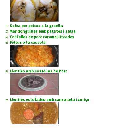
Salsa per peixos a la graella
Mandonguilles amb patates i salsa
Costelles de porc caramel·litzades
Fideus a la cassola
Llenties amb Costellas de Porc
Llenties estofades amb cansalada i xoriço