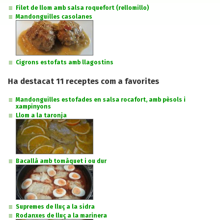
Filet de llom amb salsa roquefort (rellomillo)
Mandonguilles casolanes
Cigrons estofats amb llagostins
Ha destacat 11 receptes com a favorites
Mandonguilles estofades en salsa rocafort, amb pèsols i
xampinyons
Llom a la taronja
Bacallà amb tomàquet i ou dur
Supremes de lluç a la sidra
Rodanxes de lluç a la marinera