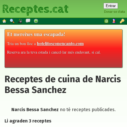
Receptes.cat
Donar-se d'alta
Et mereixes una escapada!
hotelitosconencanto.com
Tria un bon lloc a
Reserva ara la teva estada i cancel·lar més endavant, si cal.
Receptes de cuina de Narcis
Bessa Sanchez
Narcis Bessa Sanchez
no té receptes publicades.
Li agraden 3 receptes