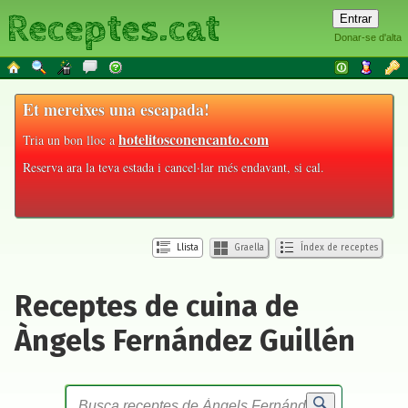
Receptes.cat
Donar-se d'alta
Et mereixes una escapada!
hotelitosconencanto.com
Tria un bon lloc a
Reserva ara la teva estada i cancel·lar més endavant, si cal.
Llista
Graella
Índex de receptes
Receptes de cuina de
Àngels Fernández Guillén