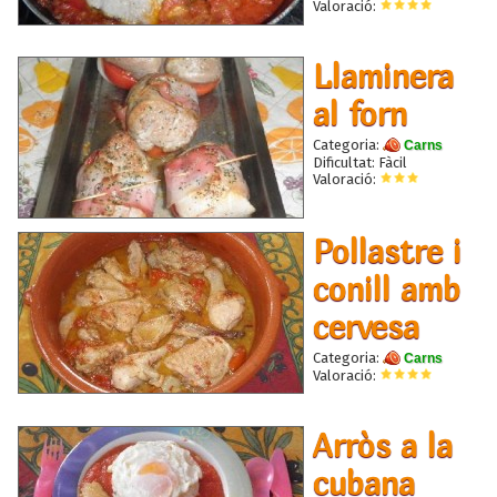
Valoració:
Llaminera
al forn
Categoria:
Carns
Dificultat: Fàcil
Valoració:
Pollastre i
conill amb
cervesa
Categoria:
Carns
Valoració:
Arròs a la
cubana