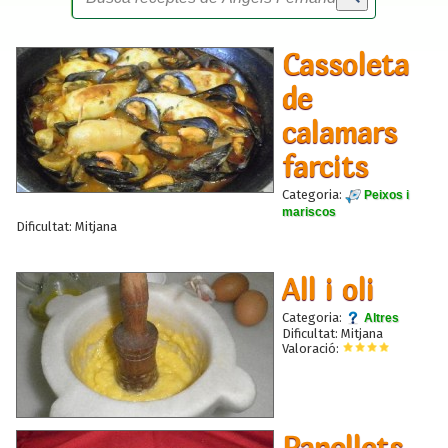
Cassoleta
de
calamars
farcits
Categoria:
Peixos i
mariscos
Dificultat: Mitjana
All i oli
Categoria:
Altres
Dificultat: Mitjana
Valoració:
Panellets