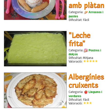
amb plàtan
Categoria:
Arrossos i
pastes
Dificultat: Fàcil
"Leche
frita"
Categoria:
Postres i
dolços
Dificultat: Mitjana
Valoració:
Albergínies
cruixents
Categoria:
Llegums i
verdures
Dificultat: Fàcil
Valoració: