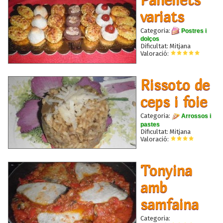
variats
Categoria:
Postres i
dolços
Dificultat: Mitjana
Valoració:
Rissoto de
ceps i foie
Categoria:
Arrossos i
pastes
Dificultat: Mitjana
Valoració:
Tonyina
amb
samfaina
Categoria: