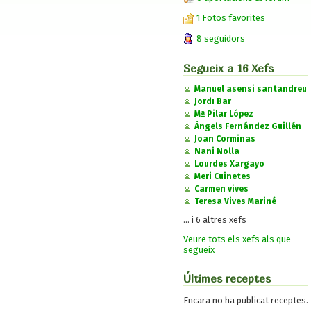
1 Fotos favorites
8 seguidors
Segueix a 16 Xefs
Manuel asensi santandreu
Jordı Bаr
Mª Pilar López
Àngels Fernández Guillén
Joan Corminas
Nani Nolla
Lourdes Xargayo
Meri Cuinetes
Carmen vives
Teresa Vives Mariné
... i 6 altres xefs
Veure tots els xefs als que
segueix
Últimes receptes
Encara no ha publicat receptes.