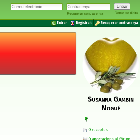
Donar-se d'alta
Recuperar contrasenya
Entrar
Registra't
Recuperar contrasenya
Susanna Gambin
Nogué
0 receptes
0 aportacions al fòrum