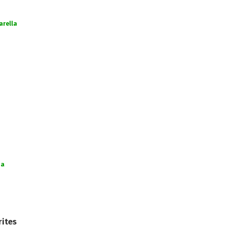
arella
na
rites