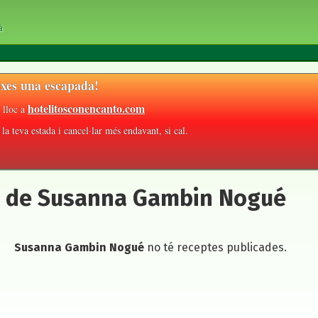
à
xes una escapada!
hotelitosconencanto.com
 lloc a
la teva estada i cancel·lar més endavant, si cal.
a de Susanna Gambin Nogué
Susanna Gambin Nogué
no té receptes publicades.