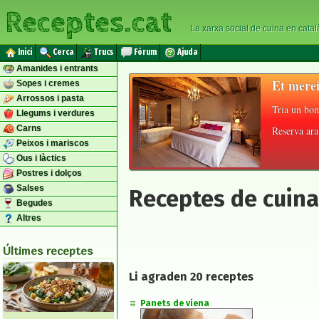
Receptes.cat
La xarxa social de cuina en catal
Inici
Cerca
Trucs
Fòrum
Ajuda
Amanides i entrants
Et merei
Sopes i cremes
Arrossos i pasta
Tria un bon
Llegums i verdures
Carns
Reserva ara 
Peixos i mariscos
Ous i làctics
Postres i dolços
Salses
Receptes de cuin
Begudes
Altres
Últimes receptes
Li agraden 20 receptes
Panets de viena