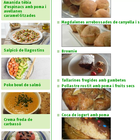
Amanida tèbia
d'espinacs amb poma i
avellanes
caramel·litzades
Magdalenes arrebossades de canyella i s
Salpicó de llagostins
Brownie
Tallarines fregides amb gambetes
Poke bowl de salmó
Pollastre rostit amb poma i fruits secs
Coca de iogurt amb poma
Crema freda de
carbassó