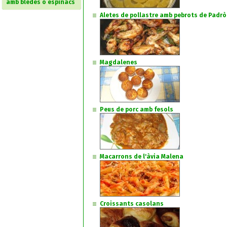
amb bledes o espinacs
Aletes de pollastre amb pebrots de Padr
Magdalenes
Peus de porc amb fesols
Macarrons de l'àvia Malena
Croissants casolans