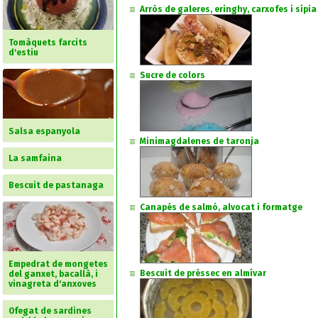
Arròs de galeres, eringhy, carxofes i sípia
Tomàquets farcits
d'estiu
Sucre de colors
Salsa espanyola
Minimagdalenes de taronja
La samfaina
Bescuit de pastanaga
Canapés de salmó, alvocat i formatge
Empedrat de mongetes
Bescuit de préssec en almívar
del ganxet, bacallà, i
vinagreta d'anxoves
Ofegat de sardines