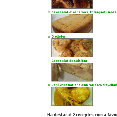
Cake salat d' espàrrecs, tomàquet i mozz
Orelletes
Cake salat de salsitxa
Rap i escamarlans amb romesco d'avella
Ha destacat 2 receptes com a favo