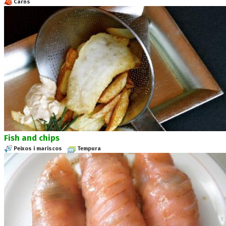
Carns
Fish and chips
Peixos i mariscos
Tempura