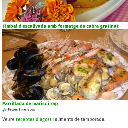
Timbal d'escalivada amb formatge de cabra gratinat
Parrillada de marisc i rap
Peixos i mariscos
Veure
receptes d'agost
i aliments de temporada.