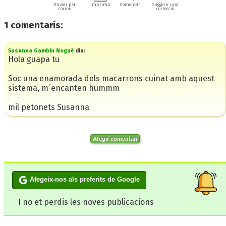
Enviar per
Imprimir
Comentar
Suggerir una
correu
correcció
1
comentaris:
Susanna Gambin Nogué
diu:
Hola guapa tu
Soc una enamorada dels macarrons cuinat amb aquest
sistema, m´encanten hummm
mil petonets Susanna
Afegir comentari
Afegeix-nos als preferits de Google
I no et perdis les noves publicacions