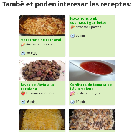
També et poden interesar les receptes:
Macarrons amb
espinacs i gambetes
Arrossos i pastes
20
min.
Macarrons de carnaval
Arrossos i pastes
60
min.
Faves de l'àvia a la
Confitura de tomaca de
catalana
l'àvia Malena
Llegums i verdures
Postres i dolços
45
min.
60
min.