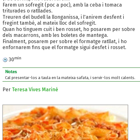
Farem un sofregit (poc a poc), amb la ceba i tomaca
triturades o ratllades.
Treuren del budell la llonganissa, i l'anirem desfent i
fregint també, al mateix lloc del sofregit.
Quan ho tinguem cuit i ben rosset, ho posarem per sobre
dels macarrons, amb les boletes de mantega.
Finalment, posarem per sobre el formatge ratllat, i ho
enfornarem fins que el formatge sigui desfet i rosset.
min
30
Notes
Cal presentar-los a taula en la mateixa safata, i servir-los molt calents.
Per
Teresa Vives Mariné