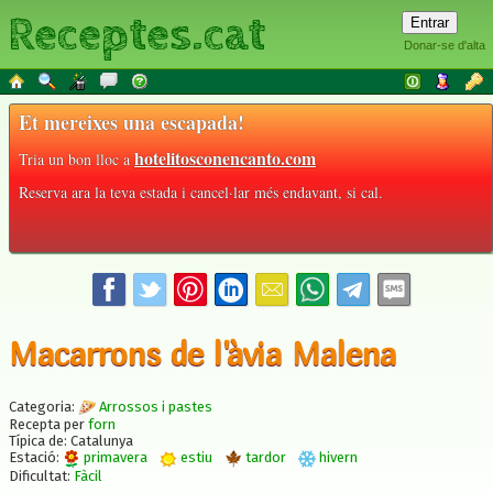
Receptes.cat
Donar-se d'alta
Et mereixes una escapada!
hotelitosconencanto.com
Tria un bon lloc a
Reserva ara la teva estada i cancel·lar més endavant, si cal.
Macarrons de l'àvia Malena
Categoria:
Arrossos i pastes
Recepta per
forn
Típica de: Catalunya
Estació:
primavera
estiu
tardor
hivern
Dificultat:
Fàcil