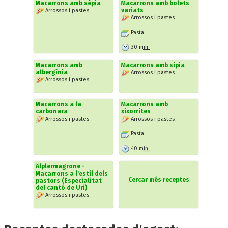
Macarrons amb sèpia
Macarrons amb bolets
variats
Arrossos i pastes
Arrossos i pastes
Pasta
30
min.
Macarrons amb
Macarrons amb sipia
albergínia
Arrossos i pastes
Arrossos i pastes
Macarrons a la
Macarrons amb
carbonara
xixorrites
Arrossos i pastes
Arrossos i pastes
Pasta
40
min.
Älplermagrone -
Macarrons a l'estil dels
Cercar més receptes
pastors (Especialitat
del cantó de Uri)
Arrossos i pastes