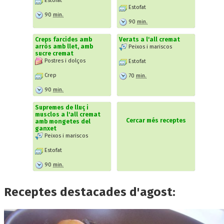
Estofat
Estofat
90
min.
90
min.
Creps farcides amb
Verats a l'all cremat
arròs amb llet, amb
Peixos i mariscos
sucre cremat
Postres i dolços
Estofat
Crep
70
min.
90
min.
Supremes de lluç i
musclos a l'all cremat
Cercar més receptes
amb mongetes del
ganxet
Peixos i mariscos
Estofat
90
min.
Receptes destacades d'agost: