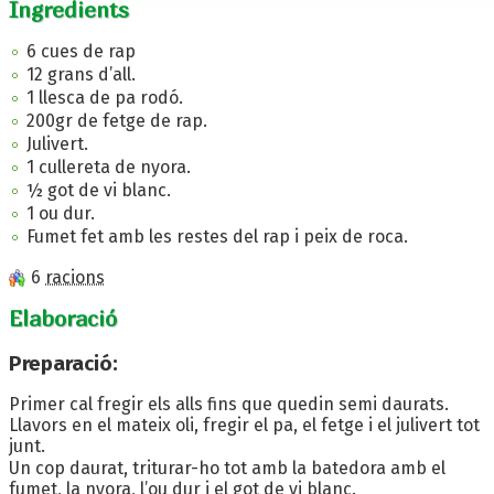
Ingredients
6 cues de rap
12 grans d’all.
1 llesca de pa rodó.
200gr de fetge de rap.
Julivert.
1 cullereta de nyora.
½ got de vi blanc.
1 ou dur.
Fumet fet amb les restes del rap i peix de roca.
6
racions
Elaboració
Preparació:
Primer cal fregir els alls fins que quedin semi daurats.
Llavors en el mateix oli, fregir el pa, el fetge i el julivert tot
junt.
Un cop daurat, triturar-ho tot amb la batedora amb el
fumet, la nyora, l’ou dur i el got de vi blanc.