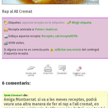
Rap al All Cremat
Etiquetes:
aquesta recepta no te etiquetes
Afegir etiqueta
Recepta arxivada a:
Peixos i mariscos
Enllaça aquesta recepta:
Receptes.cat/recepta10706
6598 visites.
Si alguna cosa no es correcta pots
sol·licitar una revisió
del contingut
d'aquesta recepta.
Enviar per
Imprimir
Comentar
Suggerir una
correu
correcció
6
comentaris:
Quim Lleonart
diu:
Amiga Montserrat. si va a les meves receptes, podrà
veure una altra manera de fer el rap a l'all cremat, en