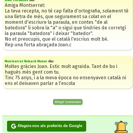
Joan Corminas
diu:
Amiga Montserrat:
La teva recepta, no té cap falta d'ortografia, solament té
una lletra de més, que segurament sa colat en el
moment d'escriure la paraula, en contes "de al
batedora" li sobra la "a" o sigui que tindries de corretgí
la paraula "batedora" i deixar "batedor".
No et preocupis, que el català l'escrius molt bé.
Rep una forta abraçada Joan.c
Montserrat Reixach Moner
diu:
Moltes gràcies Joan. Estic molt agraïda. Tant de bo i
hagués més gent com tu.
Tinc 75 anys, i a la meva època no ensenyaven català ni
ens el deixaven parlar a l'escola
Afegir comentari
Afegeix-nos als preferits de Google