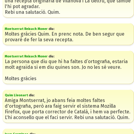
una recepta originaria de Vilanova i La Geltrú, que també
l'hi pot agradar.
Rebi una salutació. Quim.
Montserrat Reixach Moner
diu:
Moltes gràcies Quim. En prenc nota. De ben segur que
provaré de fer la seva recepta.
Montserrat Reixach Moner
diu:
La persona que diu que hi ha faltes d’ortografia, estaria
molt agraïda si em diu quines son. Jo no les sé veure.
Moltes gràcies
Quim Lleonart
diu:
Amiga Montserrat, jo abans feia moltes faltes
d'ortografia, però ara faig servir el sistema Mozilla
Firefox, que porta corrector de Català, i hem va perfecte.
L'hi aconsello que el faci servir. Rebi una salutació. Quim.