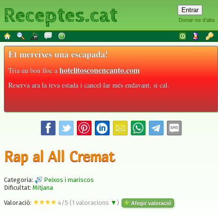
Receptes.cat
Donar-se d'alta
Et mereixes una escapada!
hotelitosconencanto.com
Tria un bon lloc a
Reserva ara la teva estada i cancel·lar més endavant, si cal.
Rap al All Cremat
Categoria:
Peixos i mariscos
Dificultat:
Mitjana
Valoració:
4
/
5
(
1
valoracions
▼
)
Afegir valoració