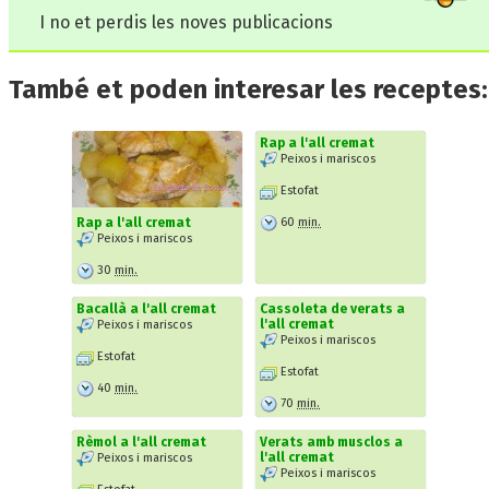
I no et perdis les noves publicacions
També et poden interesar les receptes:
Rap a l'all cremat
Peixos i mariscos
Estofat
60
min.
Rap a l'all cremat
Peixos i mariscos
30
min.
Bacallà a l'all cremat
Cassoleta de verats a
l'all cremat
Peixos i mariscos
Peixos i mariscos
Estofat
Estofat
40
min.
70
min.
Rèmol a l'all cremat
Verats amb musclos a
l'all cremat
Peixos i mariscos
Peixos i mariscos