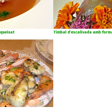
queixat
Timbal d'escalivada amb form