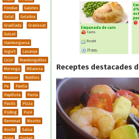
Em
Fondue
Galetes
d'h
es
Gelat
Gelatina
pa
Graellada
Granissat
Empanada de carn
Carns
Guisat
Rostit
Hamburguesa
25
min.
Iogurt
Lasanya
Licor
Mandonguilles
Receptes destacades d
Merenga
Milanesa
Mousse
Natilles
Pa
Paella
Papillota
Pasta
Pastís
Pizza
Púding
Puré
Remenat
Risotto
Rostit
Salsa
Sopa
Sorbet