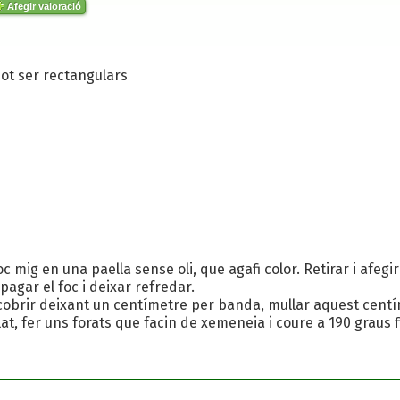
Afegir valoració
pot ser rectangulars
foc mig en una paella sense oli, que agafi color. Retirar i afegi
pagar el foc i deixar refredar.
 cobrir deixant un centímetre per banda, mullar aquest centí
at, fer uns forats que facin de xemeneia i coure a 190 graus fi