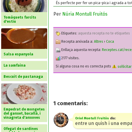
És perfecte per fer un pica-pica i agrada a t
Per
Núria Montull Fruitós
Tomàquets farcits
d'estiu
Etiquetes:
aquesta recepta no te etiquetes
Recepta arxivada a:
Altres
›
Coca
Enllaça aquesta recepta:
Receptes.cat/rece
Salsa espanyola
2177 visites.
La samfaina
Si alguna cosa no es correcta pots
sol·licita
Bescuit de pastanaga
1
comentaris:
Empedrat de mongetes
del ganxet, bacallà, i
vinagreta d'anxoves
Oriol Montull Fruitós
diu:
entre un quish i una emp
Ofegat de sardines