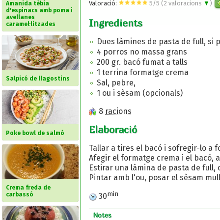
Valoració:
5
/
5
(
2
valoracions
▼
)
Amanida tèbia
d'espinacs amb poma i
avellanes
Ingredients
caramel·litzades
Dues làmines de pasta de full, si 
4 porros no massa grans
200 gr. bacó fumat a talls
1 terrina formatge crema
Salpicó de llagostins
Sal, pebre,
1 ou i sèsam (opcionals)
8
racions
Elaboració
Poke bowl de salmó
Tallar a tires el bacó i sofregir-lo a 
Afegir el formatge crema i el bacó, a
Estirar una làmina de pasta de full,
Pintar amb l'ou, posar el sèsam mull
Crema freda de
min
carbassó
30
Notes