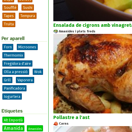
Soufflé
Sushi
Tapes
Tempura
Truita
Ensalada de cigrons amb vinagreta
Amanides i plats freds
Per aparell
Forn
Microones
Thermomix
Fregidora d'aire
Olla a pressió
Wok
Grill
Vaporera
Panificadora
Iogurtera
Etiquetes
Pollastre a l'ast
Alt Empordà
Carns
Amanida
Amanides