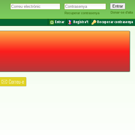
Donar-se d'alta
Recuperar contrasenya
Entrar
Registra't
Recuperar contrasenya
Correu-e