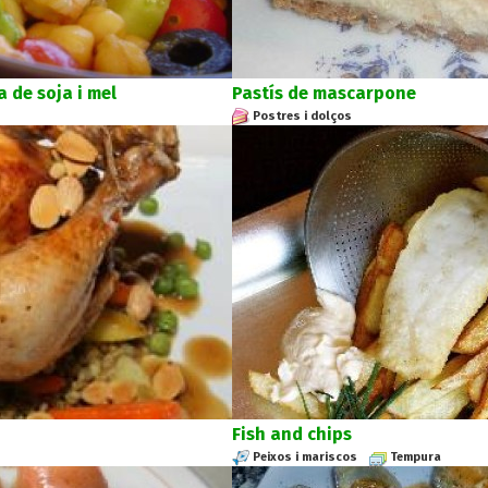
 de soja i mel
Pastís de mascarpone
Postres i dolços
Fish and chips
Peixos i mariscos
Tempura