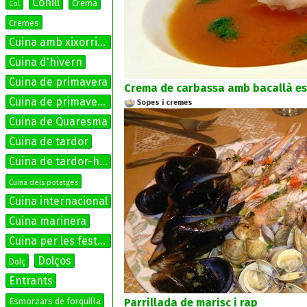
Conill
Crema
Col
Cremes
Cuina amb xixorrites
Cuina d'hivern
Cuina de primavera
Crema de carbassa amb bacallà es
Cuina de primavera-estiu
Sopes i cremes
Cuina de Quaresma
Cuina de tardor
Cuina de tardor-hivern
Cuina dels potatges
Cuina internacional
Cuina marinera
Cuina per les festes
Dolços
Dolç
Entrants
Parrillada de marisc i rap
Esmorzars de forquilla