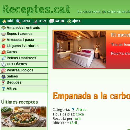
Receptes.cat
La xarxa social de cuina en catal
Inici
Cerca
Trucs
Fòrum
Ajuda
Amanides i entrants
Et merei
Sopes i cremes
Arrossos i pasta
Tria un bon
Llegums i verdures
Carns
Reserva ara 
Peixos i mariscos
Ous i làctics
Postres i dolços
Salses
Begudes
Altres
Empanada a la carb
Últimes receptes
Categoria:
Altres
Tipus de plat:
Coca
Recepta per
forn
Dificultat:
Fàcil