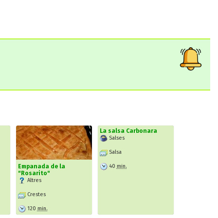
La salsa Carbonara
Salses
Salsa
40
min.
Empanada de la
"Rosarito"
Altres
Crestes
120
min.