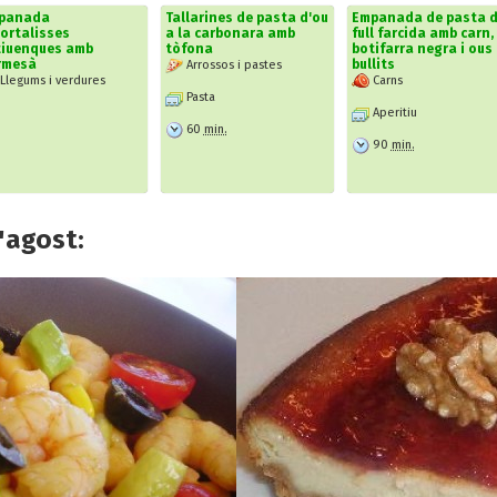
panada
Tallarines de pasta d'ou
Empanada de pasta 
ortalisses
a la carbonara amb
full farcida amb carn,
tiuenques amb
tòfona
botifarra negra i ous
rmesà
bullits
Arrossos i pastes
Llegums i verdures
Carns
Pasta
Aperitiu
60
min.
90
min.
'agost: