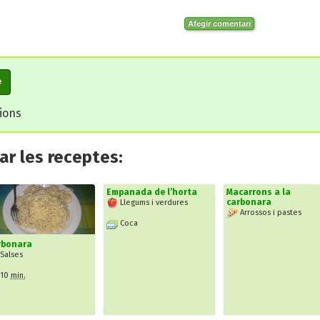
Afegir comentari
e
cions
r les receptes:
Empanada de l’horta
Macarrons a la
carbonara
Llegums i verdures
Arrossos i pastes
Coca
rbonara
Salses
10
min.