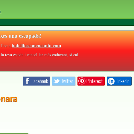
à
xes una escapada!
hotelitosconencanto.com
 lloc a
la teva estada i cancel·lar més endavant, si cal.
Facebook
Twitter
Pinterest
Linkedin
onara