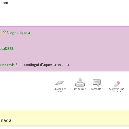
othom
Afegir etiqueta
pta12328
r una revisió
del contingut d'aquesta recepta.
Enviar per
Imprimir
Comentar
Suggerir una
correu
correcció
anada