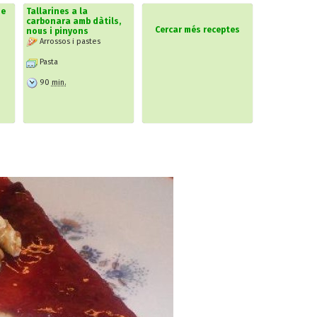
de
Tallarines a la
carbonara amb dàtils,
Cercar més receptes
nous i pinyons
Arrossos i pastes
Pasta
90
min.