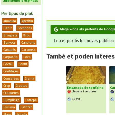
amb bledes o espinacs
Per tipus de plat
Amanida
Aperitiu
Batut
Bombons
Afegeix-nos als preferits de Googl
Broqueta
Brou
I no et perdis les noves publica
Bunyols
Canelons
Canapès
Caramels
També et poden interesa
Carpaccio
Coca
Còctel
Confit
Confitures
Conserves
Crema
Crep
Crestes
Empanada de xamfaina
Ca
Llegums i verdures
Croquetes
60
min.
Dumplings
Entrepà
Escuma
Estofat
Flam
Fritada