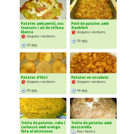
Patates amb pernil, ous
Puré de patates amb
trencats i oli de tòfona
frankfurt
blanca
Llegums i verdures
Llegums i verdures
30
min.
20
min.
Patates d'Olot
Patates en escabetx
Llegums i verdures
Llegums i verdures
30
min.
40
min.
Truita de patates, ceba i
Truita de patates amb
carbassó amb orenga
mozzarella
feta al microones
Ous i làctics