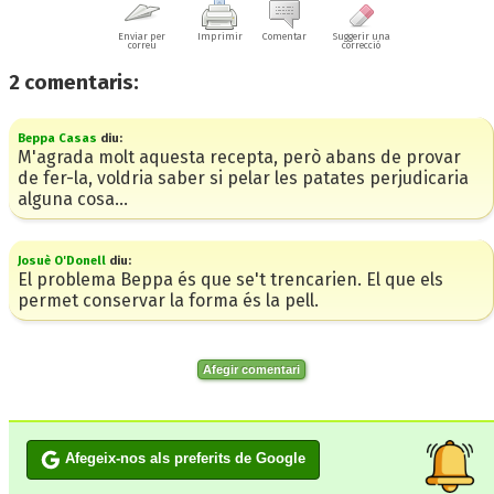
Enviar per
Imprimir
Comentar
Suggerir una
correu
correcció
2
comentaris:
Beppa Casas
diu:
M'agrada molt aquesta recepta, però abans de provar
de fer-la, voldria saber si pelar les patates perjudicaria
alguna cosa...
Josuè O'Donell
diu:
El problema Beppa és que se't trencarien. El que els
permet conservar la forma és la pell.
Afegir comentari
Afegeix-nos als preferits de Google