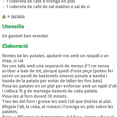
1 cullereta de cafè d'orenga en pols
1 cullereta de cafè de sal maldon o sal de vi
4
racions
Utensilis
Un ganivet ben esmolat.
Elaboració
Renteu bé les patates, ajudant-vos amb un raspall o un
drap, si cal.
Fes uns talls amb una separació de menys d'1 cm sense
arribar a baix de tot, perquè quedi d'una peça (podeu fer
servir un parell de bastonets xinesos posats a banda i
banda de la patata per evitar de tallar-les fins baix).
Posa les patates en un plat per enfornar amb un rajolí d'oli
i col·loca 15 g de mantega damunt de cada patata.
Posa-les al forn durant 30 minuts.
Treu-les del forn i greixa-les amb l'oli que tindràs al plat.
Afegeix l'all, la ceba, el romaní i l'orenga en pols sobre les
patates.