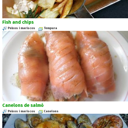
Fish and chips
Peixos i mariscos
Tempura
Canelons de salmó
Peixos i mariscos
Canelons