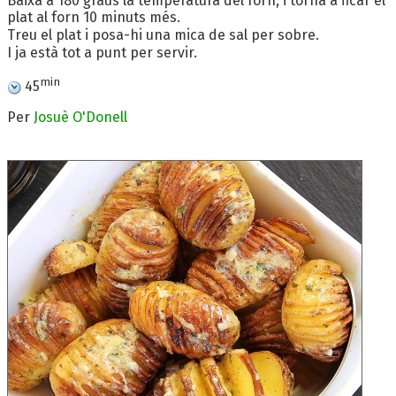
Baixa a 180 graus la temperatura del forn, i torna a ficar el
plat al forn 10 minuts més.
Treu el plat i posa-hi una mica de sal per sobre.
I ja està tot a punt per servir.
min
45
Per
Josuè O'Donell