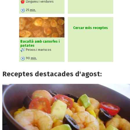
Llegums i verdures
25
min.
Cercar més receptes
Bacallà amb carxofes i
patates
Peixos i mariscos
90
min.
Receptes destacades d'agost: