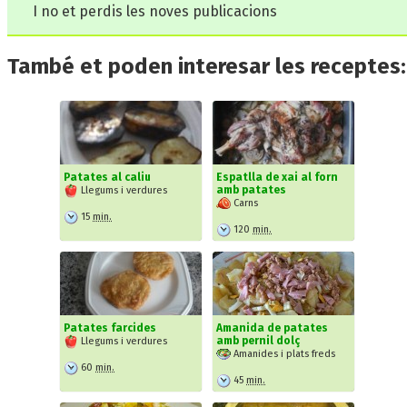
I no et perdis les noves publicacions
També et poden interesar les receptes:
Patates al caliu
Espatlla de xai al forn
amb patates
Llegums i verdures
Carns
15
min.
120
min.
Patates farcides
Amanida de patates
amb pernil dolç
Llegums i verdures
Amanides i plats freds
60
min.
45
min.