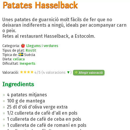
Patates Hasselback
Unes patates de guarnició molt fàcils de fer que no
deixaran indiferents a ningú, ideals per acompanyar carn
o peix.
Fetes al restaurant Hasselback, a Estocolm.
Categoria:
Llegums i verdures
Tipus de plat:
Rostit
Típica de:
Suècia
Dieta:
celíaca
Dificultat:
Inexperts
Valoració:
4
/
5
(
4
valoracions
▼
)
Afegir valoració
Ingredients
4 patates mitjanes
100 g de mantega
25 dl d'oli d'oliva verge extra
1/2 cullereta de cafè d'all en pols
1 cullereta de cafè de ceba en pols
1 cullereta de cafè de romaní en pols