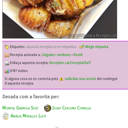
Etiquetes:
aquesta recepta no te etiquetes
Afegir etiqueta
Recepta arxivada a:
Llegums i verdures
›
Rostit
Enllaça aquesta recepta:
Receptes.cat/recepta13477
6787 visites.
Si alguna cosa no es correcta pots
sol·licitar una revisió
del contingut
d'aquesta recepta.
Desada com a favorita per:
Montse Garriga Sisó
Josep Cercuns Comella
Amàlia Miralles Lleti