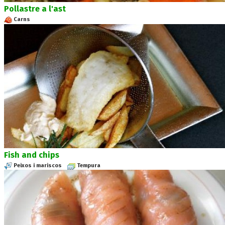
Pollastre a l'ast
Carns
Fish and chips
Peixos i mariscos
Tempura