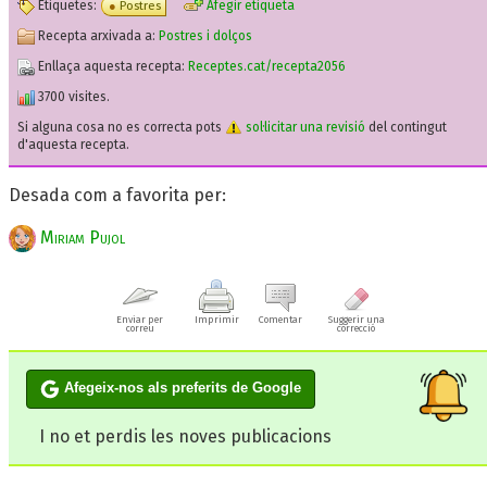
Etiquetes:
Afegir etiqueta
Postres
Recepta arxivada a:
Postres i dolços
Enllaça aquesta recepta:
Receptes.cat/recepta2056
3700 visites.
Si alguna cosa no es correcta pots
sol·licitar una revisió
del contingut
d'aquesta recepta.
Desada com a favorita per:
Miriam Pujol
Enviar per
Imprimir
Comentar
Suggerir una
correu
correcció
Afegeix-nos als preferits de Google
I no et perdis les noves publicacions