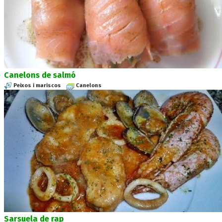
Canelons de salmó
Peixos i mariscos
Canelons
Sarsuela de rap