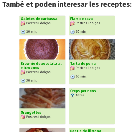
També et poden interesar les receptes:
Galetes de carbassa
Flam de cava
Postres i dolços
Postres i dolços
20
min.
60
min.
Brownie de xocolata al
Tarta de poma
microones
Postres i dolços
Postres i dolços
60
min.
30
min.
Creps per nens
Altres
Orangettes
Postres i dolços
Pastis de llimona