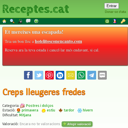
Receptes.cat
Donar-se d'alta
Et mereixes una escapada!
hotelitosconencanto.com
Tria un bon lloc a
Reserva ara la teva estada i cancel·lar més endavant, si cal.
Creps lleugeres fredes
Categoria:
Postres i dolços
Estació:
primavera
estiu
tardor
hivern
Dificultat:
Mitjana
Valoració:
Encara no te valoracions
Afegir valoració