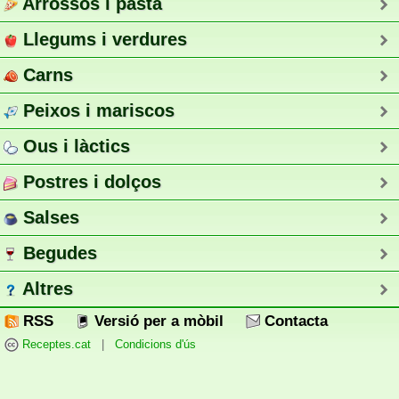
Arrossos i pasta
Llegums i verdures
Carns
Peixos i mariscos
Ous i làctics
Postres i dolços
Salses
Begudes
Altres
RSS
Versió per a mòbil
Contacta
Receptes.cat
|
Condicions d'ús