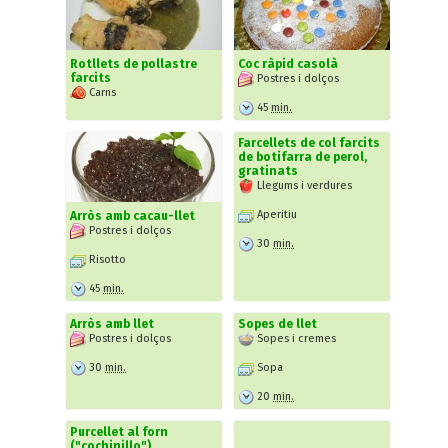
Rotllets de pollastre
Coc ràpid casolà
farcits
Postres i dolços
Carns
45
min.
Farcellets de col farcits
de botifarra de perol,
gratinats
Llegums i verdures
Aperitiu
Arròs amb cacau-llet
Postres i dolços
30
min.
Risotto
45
min.
Arròs amb llet
Sopes de llet
Postres i dolços
Sopes i cremes
30
min.
Sopa
20
min.
Purcellet al forn
("cochinillo")