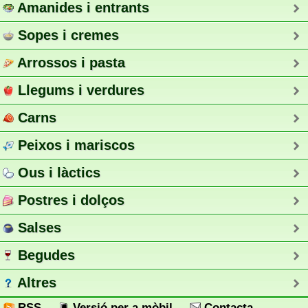
Amanides i entrants
Sopes i cremes
Arrossos i pasta
Llegums i verdures
Carns
Peixos i mariscos
Ous i làctics
Postres i dolços
Salses
Begudes
Altres
RSS
Versió per a mòbil
Contacta