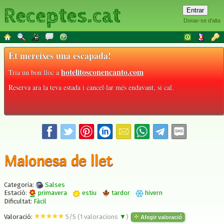
Receptes.cat
Donar-se d'alta
Et mereixes una escapada!
hotelitosconencanto.com
Tria un bon lloc a
Reserva ara la teva estada i cancel·lar més endavant, si cal.
Maionesa de llet
Categoria:
Salses
Estació:
primavera
estiu
tardor
hivern
Dificultat:
Fàcil
Valoració:
5
/
5
(
1
valoracions
▼
)
Afegir valoració