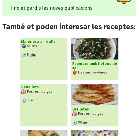
I no et perdis les noves publicacions
També et poden interesar les receptes:
Maionesa amb alls
Salses
5
min.
Espinacs amb lletons de
xai
Llegums i verdures
Panellets
Postres i dolços
75
min.
Orelletes
Postres i dolços
90
min.