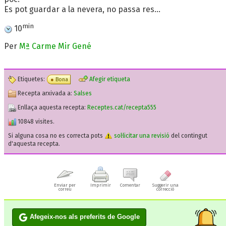
Es pot guardar a la nevera, no passa res...
min
10
Per
Mª Carme Mir Gené
Etiquetes:
Afegir etiqueta
Bona
Recepta arxivada a:
Salses
Enllaça aquesta recepta:
Receptes.cat/recepta555
10848 visites.
Si alguna cosa no es correcta pots
sol·licitar una revisió
del contingut
d'aquesta recepta.
Enviar per
Imprimir
Comentar
Suggerir una
correu
correcció
Afegeix-nos als preferits de Google