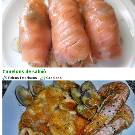
Canelons de salmó
Peixos i mariscos
Canelons