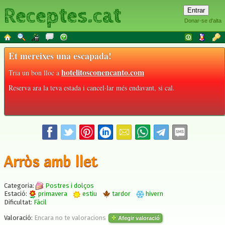
Receptes.cat
Donar-se d'alta
Et mereixes una escapada!
hotelitosconencanto.com
Tria un bon lloc a
Reserva ara la teva estada i cancel·lar més endavant, si cal.
Arròs amb llet
Categoria:
Postres i dolços
Estació:
primavera
estiu
tardor
hivern
Dificultat:
Fàcil
Valoració:
Encara no te valoracions
Afegir valoració