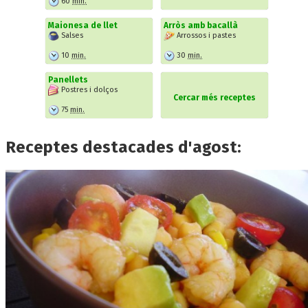
60
min.
Maionesa de llet
Arròs amb bacallà
Salses
Arrossos i pastes
10
min.
30
min.
Panellets
Postres i dolços
Cercar més receptes
75
min.
Receptes destacades d'agost: