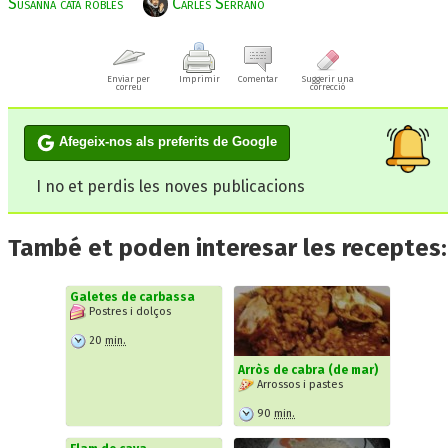
Susanna catà robles
Carles Serrano
Enviar per
Imprimir
Comentar
Suggerir una
correu
correcció
Afegeix-nos als preferits de Google
I no et perdis les noves publicacions
També et poden interesar les receptes:
Galetes de carbassa
Postres i dolços
20
min.
Arròs de cabra (de mar)
Arrossos i pastes
90
min.