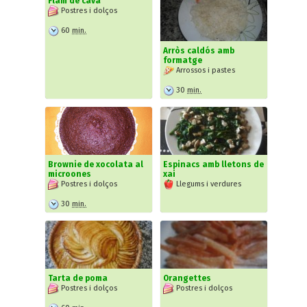
Flam de cava
Postres i dolços
60
min.
Arròs caldós amb
formatge
Arrossos i pastes
30
min.
Brownie de xocolata al
Espinacs amb lletons de
microones
xai
Postres i dolços
Llegums i verdures
30
min.
Tarta de poma
Orangettes
Postres i dolços
Postres i dolços