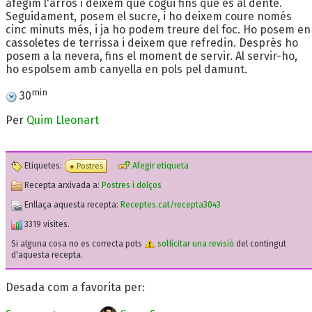
afegim l'arròs i deixem que cogui fins que és al dente.
Seguidament, posem el sucre, i ho deixem coure només
cinc minuts més, i ja ho podem treure del foc. Ho posem en
cassoletes de terrissa i deixem que refredin. Després ho
posem a la nevera, fins el moment de servir. Al servir-ho,
ho espolsem amb canyella en pols pel damunt.
min
30
Per
Quim Lleonart
Etiquetes:
Afegir etiqueta
Postres
Recepta arxivada a:
Postres i dolços
Enllaça aquesta recepta:
Receptes.cat/recepta3043
3319 visites.
Si alguna cosa no es correcta pots
sol·licitar una revisió
del contingut
d'aquesta recepta.
Desada com a favorita per: