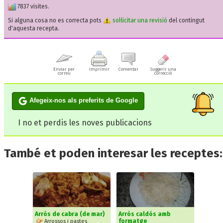
7837 visites.
Si alguna cosa no es correcta pots
sol·licitar una revisió
del contingut
d'aquesta recepta.
Enviar per
Imprimir
Comentar
Suggerir una
correu
correcció
Afegeix-nos als preferits de Google
I no et perdis les noves publicacions
També et poden interesar les receptes:
Arròs de cabra (de mar)
Arròs caldós amb
formatge
Arrossos i pastes