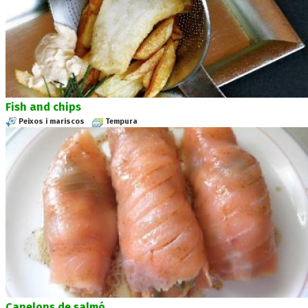
Fish and chips
Peixos i mariscos
Tempura
Canelons de salmó