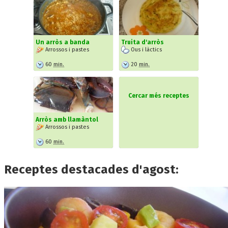
Un arròs a banda
Truita d'arròs
Arrossos i pastes
Ous i làctics
60
min.
20
min.
Cercar més receptes
Arròs amb llamàntol
Arrossos i pastes
60
min.
Receptes destacades d'agost: