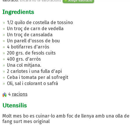
Valoració:
Encara no te valoracions
Afegir valoració
Ingredients
1/2 quilo de costella de tossino
Un troç de carn de vedella
Un troç de cansalada
Un parell d'ossos de bou
4 botifarres d'arròs
200 grs. de fesols cuits
400 grs. d'arròs
Una col mitjana.
2 carlotes i una fulla d'api
Ceba i tomata per al sofregit
Oli, sal i colorant o safrà
4
racions
Utensilis
Molt mes bo es cuinar-lo amb foc de llenya amb una olla de
fang surt mes original