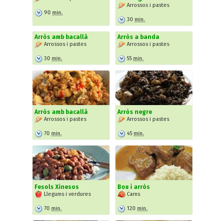
Arrossos i pastes
90
min.
30
min.
Arròs amb bacallà
Arròs a banda
Arrossos i pastes
Arrossos i pastes
30
min.
55
min.
Arròs amb bacallà
Arròs negre
Arrossos i pastes
Arrossos i pastes
70
min.
45
min.
Fesols Xinesos
Bou i arròs
Llegums i verdures
Carns
70
min.
120
min.