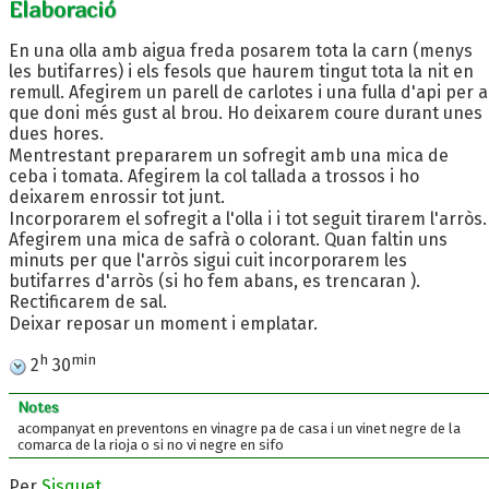
Elaboració
En una olla amb aigua freda posarem tota la carn (menys
les butifarres) i els fesols que haurem tingut tota la nit en
remull. Afegirem un parell de carlotes i una fulla d'api per a
que doni més gust al brou. Ho deixarem coure durant unes
dues hores.
Mentrestant prepararem un sofregit amb una mica de
ceba i tomata. Afegirem la col tallada a trossos i ho
deixarem enrossir tot junt.
Incorporarem el sofregit a l'olla i i tot seguit tirarem l'arròs.
Afegirem una mica de safrà o colorant. Quan faltin uns
minuts per que l'arròs sigui cuit incorporarem les
butifarres d'arròs (si ho fem abans, es trencaran ).
Rectificarem de sal.
Deixar reposar un moment i emplatar.
h
min
2
30
Notes
acompanyat en preventons en vinagre pa de casa i un vinet negre de la
comarca de la rioja o si no vi negre en sifo
Per
Sisquet