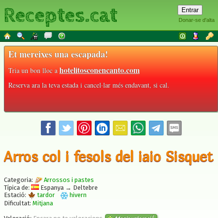
Receptes.cat
Donar-se d'alta
Et mereixes una escapada!
hotelitosconencanto.com
Tria un bon lloc a
Reserva ara la teva estada i cancel·lar més endavant, si cal.
Arros col i fesols del iaio Sisquet
Categoria:
Arrossos i pastes
Típica de:
Espanya → Deltebre
Estació:
tardor
hivern
Dificultat:
Mitjana