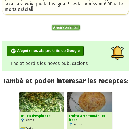
sola i ara veig que la fas igual!! I està boníssima! M’ha fet
molta gràcia!!
Afegir comentari
Afegeix-nos als preferits de Google
I no et perdis les noves publicacions
També et poden interesar les receptes:
Truita d'espinacs
Truita amb tomàquet
fresc
Altres
Altres
Truita