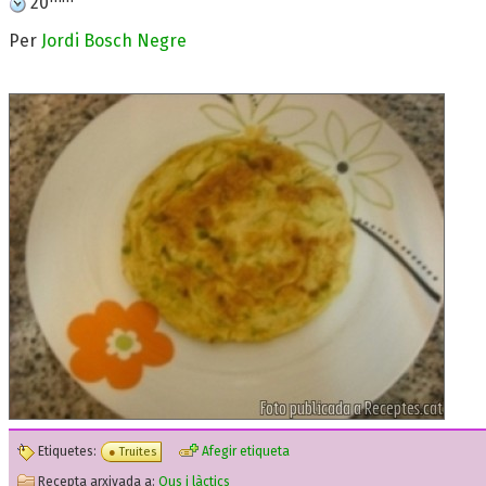
20
Per
Jordi Bosch Negre
Etiquetes:
Afegir etiqueta
Truites
Recepta arxivada a:
Ous i làctics