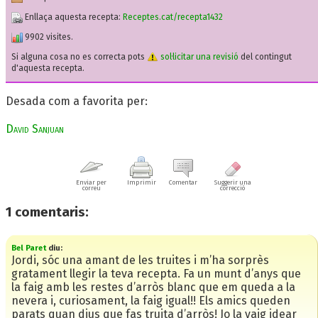
Enllaça aquesta recepta:
Receptes.cat/recepta1432
9902 visites.
Si alguna cosa no es correcta pots
sol·licitar una revisió
del contingut
d'aquesta recepta.
Desada com a favorita per:
David Sanjuan
Enviar per
Imprimir
Comentar
Suggerir una
correu
correcció
1
comentaris:
Bel Paret
diu:
Jordi, sóc una amant de les truites i m’ha sorprès
gratament llegir la teva recepta. Fa un munt d’anys que
la faig amb les restes d’arròs blanc que em queda a la
nevera i, curiosament, la faig igual!! Els amics queden
parats quan dius que fas truita d’arròs! Jo la vaig idear