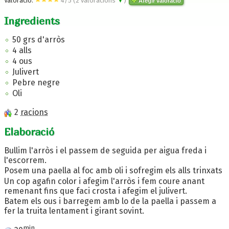
Valoració:
4
/
5
(
2
valoracions
▼
)
Afegir valoració
Ingredients
50 grs d'arròs
4 alls
4 ous
Julivert
Pebre negre
Oli
2
racions
Elaboració
Bullim l'arròs i el passem de seguida per aigua freda i
l'escorrem.
Posem una paella al foc amb oli i sofregim els alls trinxats
Un cop agafin color i afegim l'arròs i fem coure anant
remenant fins que faci crosta i afegim el julivert.
Batem els ous i barregem amb lo de la paella i passem a
fer la truita lentament i girant sovint.
min