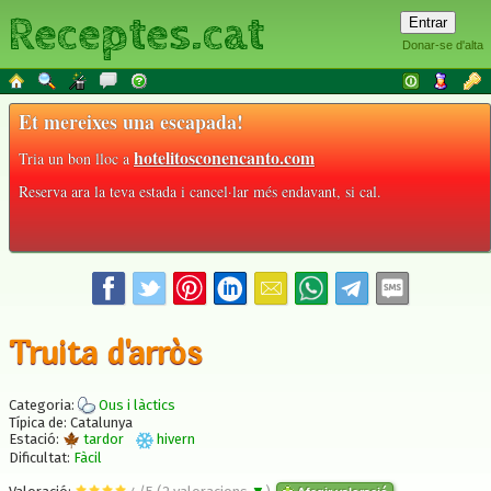
Receptes.cat
Donar-se d'alta
Et mereixes una escapada!
hotelitosconencanto.com
Tria un bon lloc a
Reserva ara la teva estada i cancel·lar més endavant, si cal.
Truita d'arròs
Categoria:
Ous i làctics
Típica de: Catalunya
Estació:
tardor
hivern
Dificultat:
Fàcil