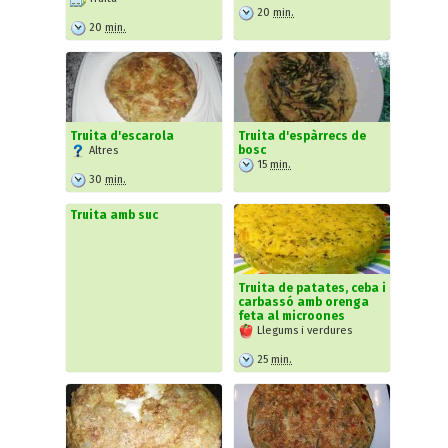
20
min.
20
min.
Truita d'escarola
Truita d'espàrrecs de
bosc
Altres
15
min.
30
min.
Truita amb suc
Truita de patates, ceba i
carbassó amb orenga
feta al microones
Llegums i verdures
25
min.