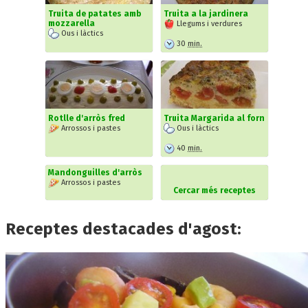
Truita de patates amb
Truita a la jardinera
mozzarella
Llegums i verdures
Ous i làctics
30
min.
Rotlle d'arròs fred
Truita Margarida al forn
Arrossos i pastes
Ous i làctics
40
min.
Mandonguilles d'arròs
Arrossos i pastes
Cercar més receptes
Receptes destacades d'agost: