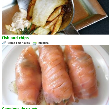
Fish and chips
Peixos i mariscos
Tempura
Canelons de salmó