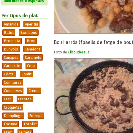
amb bledes o espinacs
Per tipus de plat
Amanida
Aperitiu
Batut
Bombons
Broqueta
Brou
Bou i arròs (fpaella de fetge de bou)
Bunyols
Canelons
Foto de
Elboudereus
Canapès
Caramels
Carpaccio
Coca
Còctel
Confit
Confitures
Conserves
Crema
Crep
Crestes
Croquetes
Dumplings
Entrepà
Escuma
Estofat
Flam
Fritada