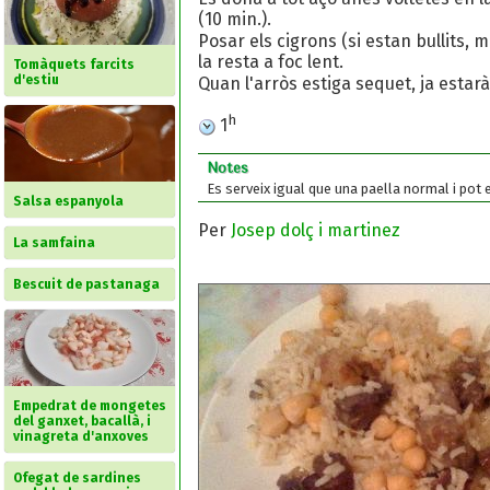
(10 min.).
Posar els cigrons (si estan bullits, m
la resta a foc lent.
Tomàquets farcits
d'estiu
Quan l'arròs estiga sequet, ja estarà
h
1
Notes
Es serveix igual que una paella normal i pot 
Salsa espanyola
Per
Josep dolç i martinez
La samfaina
Bescuit de pastanaga
Empedrat de mongetes
del ganxet, bacallà, i
vinagreta d'anxoves
Ofegat de sardines