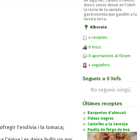
bé siga sec, caldós o melós,
doncs sense deixar en l'oblit
la resta de la variada
gastronomia que gaudim a la
nostra terra.
Alboraia
4 receptes
0 trucs
0 aportacions al fòrum
4 seguidors
Segueix a 0 Xefs
No segueix ningú.
Últimes receptes
Barquetes d'alvocat
Fideus negres
Carxofes a la taronja
sofregir l'endívia i la tomaca;
Paella de fetge de bou
 l'aigua i es deixa bullir un poc