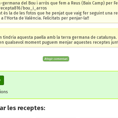
-germana del Bou i arròs que fem a Reus (Baix Camp) per Fe
/recepta816/bou_i_arros
 és la de les fotos que he penjat que vaig fer seguint una 
a l'Horta de València. Felicitats per penjar-la!!
am tindria aquesta paella amb la terra germana de catalunya. 
 en qualsevol moment puguem menjar aquestes receptes junts.
Afegir comentari
e
cions
r les receptes: