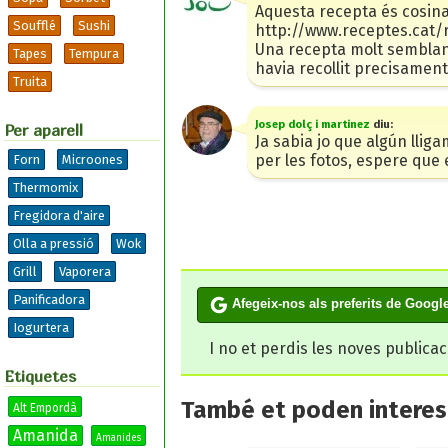
Aquesta recepta és cosina
Soufflé
Sushi
http://www.receptes.cat
Una recepta molt semblant
Tapes
Tempura
havia recollit precisament 
Truita
Josep dolç i martinez
diu:
Per aparell
Ja sabia jo que algún llig
per les fotos, espere que
Forn
Microones
Thermomix
Fregidora d'aire
Olla a pressió
Wok
Grill
Vaporera
Panificadora
Afegeix-nos als preferits de Googl
Iogurtera
I no et perdis les noves publica
Etiquetes
També et poden interesa
Alt Empordà
Amanida
Amanides