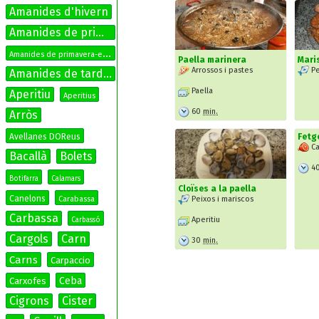
Amanides d'hivern
Amanides de primavera
A
manides de primavera-estiu
Paella marinera
Maris
Arrossos i pastes
Pe
Amanides de tardor
Paella
Aperitiu
Aperitius
60
min.
Arròs
Fetg
Avellanes DOReus
Ca
Bacallà
Bolets
4
Botifarra
Calamars
Cloïses a la paella
Canelons
Peixos i mariscos
Carabassa
Carbassa
Aperitiu
Carbassó
Cargols
Carn
30
min.
Carns
Carpaccio
Ceba
Carxofes
Cigrons
Cister