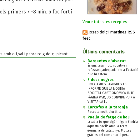
els primers 7 -8 min. a foc fort i
Veure totes les receptes
Josep dolç i martinez RSS
feed.
Últims comentaris
amb oli,sal i pebre roig dolç i picant.
Barquetes d'alvocat
És una tapa molt nutritiva i
refescant, adequada per a l'estació
que hi estem.
Fideus negres
HOLA AMICS I AMIGUES: US
INFORME QUE LA NOSTRA
SOCIETAT GASTRONÒMICA JA TÉ
PÀGINA WEB, US CONVIDE PUIX A
VISITAR-LA I...
Carxofes a la taronja
Recepta molt diurética
Paella de fetge de bou
Ja sabia jo que algún lligam tindria
aquesta paella amb la terra
germana de catalunya. Moltes
gràcies pel comentari i per...