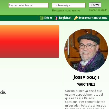
Donar-se d'alta
Recuperar contrasenya
Entrar
Registra't
Recuperar contrasenya
Josep dolç i
martinez
Soc un cuiner valencià que
cià.
estime especialment tot el
que es fa als Països
Catalans. Per damunt de tot
m'agraden tots els arrossos