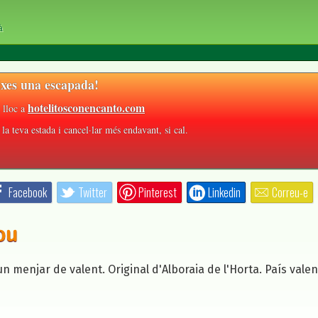
à
xes una escapada!
hotelitosconencanto.com
 lloc a
la teva estada i cancel·lar més endavant, si cal.
Facebook
Twitter
Pinterest
Linkedin
Correu-e
ou
n menjar de valent. Original d'Alboraia de l'Horta. País valen