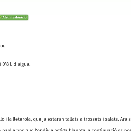
Afegir valoració
bou
 0'8 l. d'aigua.
lo i la lleterola, que ja estaran tallats a trossets i salats. Ara 
 paella fins que l'endívia estiga blaneta, a continuació es posa