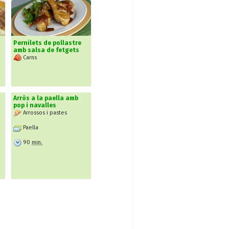
Pernilets de pollastre
amb salsa de fetgets
Carns
Arròs a la paella amb
pop i navalles
Arrossos i pastes
Paella
90
min.