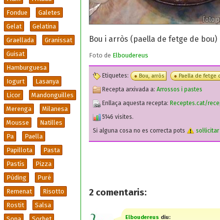
Fondue
Galetes
Gelat
Gelatina
Bou i arròs (paella de fetge de bou)
Graellada
Granissat
Guisat
Foto de
Elboudereus
Hamburguesa
Etiquetes:
Bou, arròs
Paella de fetge
Iogurt
Lasanya
Recepta arxivada a:
Arrossos i pastes
Licor
Mandonguilles
Enllaça aquesta recepta:
Receptes.cat/rece
Merenga
Milanesa
5146 visites.
Mousse
Natilles
Si alguna cosa no es correcta pots
sol·licita
Pa
Paella
Papillota
Pasta
Pastís
Pizza
Púding
Puré
2
comentaris:
Remenat
Risotto
Rostit
Salsa
Elboudereus
diu:
Sopa
Sorbet