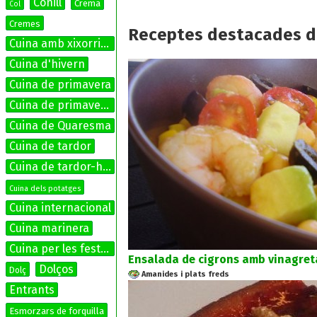
Conill
Crema
Col
Cremes
Receptes destacades d
Cuina amb xixorrites
Cuina d'hivern
Cuina de primavera
Cuina de primavera-estiu
Cuina de Quaresma
Cuina de tardor
Cuina de tardor-hivern
Cuina dels potatges
Cuina internacional
Cuina marinera
Cuina per les festes
Ensalada de cigrons amb vinagreta
Dolços
Dolç
Amanides i plats freds
Entrants
Esmorzars de forquilla