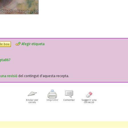
Afegir etiqueta
 de bou
pta867
r una revisió
del contingut d'aquesta recepta.
Enviar per
Imprimir
Comentar
Suggerir una
correu
correcció