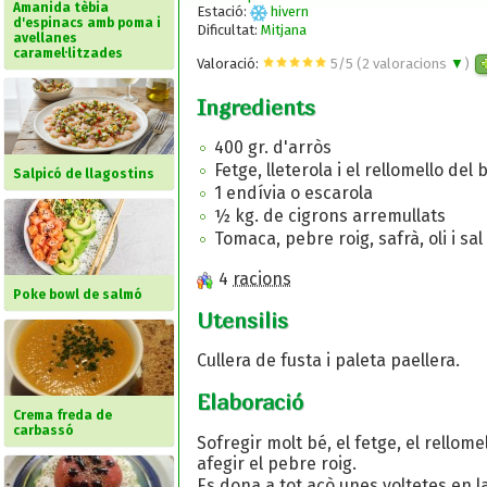
Amanida tèbia
Estació:
hivern
d'espinacs amb poma i
Dificultat:
Mitjana
avellanes
caramel·litzades
Valoració:
5
/
5
(
2
valoracions
▼
)
Ingredients
400 gr. d'arròs
Fetge, lleterola i el rellomello del 
Salpicó de llagostins
1 endívia o escarola
½ kg. de cigrons arremullats
Tomaca, pebre roig, safrà, oli i sal i
4
racions
Poke bowl de salmó
Utensilis
Cullera de fusta i paleta paellera.
Elaboració
Crema freda de
carbassó
Sofregir molt bé, el fetge, el rellomel
afegir el pebre roig.
Es dona a tot açò unes voltetes en la