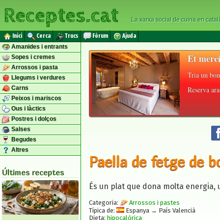
Receptes.cat
La xarxa social de cuina en catal
Inici
Cerca
Trucs
Fòrum
Ajuda
Amanides i entrants
Et merei
Sopes i cremes
Arrossos i pasta
Tria un bon
Llegums i verdures
Carns
Reserva ara 
Peixos i mariscos
Ous i làctics
Postres i dolços
Salses
Begudes
Altres
Paella de fetge de b
Últimes receptes
És un plat que dona molta energia, u
Categoria:
Arrossos i pastes
Típica de:
Espanya → País Valencià
Dieta:
hipocalòrica