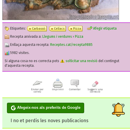
Etiquetes:
Afegir etiqueta
Carbassó
Celíacs
Pizza
Recepta arxivada a:
Llegums i verdures
›
Pizza
Enllaça aquesta recepta:
Receptes.cat/recepta9885
5982 visites.
Si alguna cosa no es correcta pots
sol·licitar una revisió
del contingut
d'aquesta recepta.
Enviar per
Imprimir
Comentar
Suggerir una
correu
correcció
Afegeix-nos als preferits de Google
I no et perdis les noves publicacions