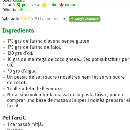
Dieta:
celíaca
Estació:
primavera
estiu
tardor
Dificultat:
Mitjana
Valoració:
3
/
5
(
1
valoracions
▼
)
Afegir valoració
Ingredients
175 grs de farina d’avena sense gluten.
175 grs de farina de fajol.
120 grs d’oli.
10 grs de mantega de coco,gheee… (es pot substituir per
oli)
70 grs d’aigua.
Un pessic de sal i sucre (nosaltres hem fet servir sucre
de coco).
1 culleradeta de llevadura.
Nota: sinò voleu fer la massa de la pasta brisa , podeu
comprar una base de massa al super i només preparar el
farcit.
Pel farcit:
1 carbassó mitjà.