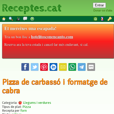
Receptes.cat
Donar-se d'alta
Et mereixes una escapada!
hotelitosconencanto.com
Tria un bon lloc a
Reserva ara la teva estada i cancel·lar més endavant, si cal.
Pizza de carbassó i formatge de
cabra
Categoria:
Llegums i verdures
Tipus de plat:
Pizza
Recepta per
forn