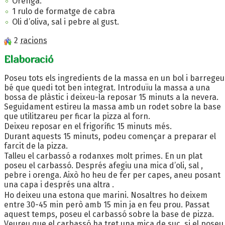
Orenga.
1 rulo de formatge de cabra
Oli d’oliva, sal i pebre al gust.
2
racions
Elaboració
Poseu tots els ingredients de la massa en un bol i barregeu
bé que quedi tot ben integrat. Introduïu la massa a una
bossa de plàstic i deixeu-la reposar 15 minuts a la nevera.
Seguidament estireu la massa amb un rodet sobre la base
que utilitzareu per ficar la pizza al forn.
Deixeu reposar en el frigorífic 15 minuts més.
Durant aquests 15 minuts, podeu començar a preparar el
farcit de la pizza.
Talleu el carbassó a rodanxes molt primes. En un plat
poseu el carbassó. Després afegiu una mica d’oli, sal ,
pebre i orenga. Això ho heu de fer per capes, aneu posant
una capa i després una altra .
Ho deixeu una estona que marini. Nosaltres ho deixem
entre 30-45 min però amb 15 min ja en feu prou. Passat
aquest temps, poseu el carbassó sobre la base de pizza.
Veureu que el carbassó ha tret una mica de suc, si el poseu