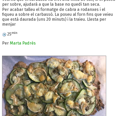
per sobre, ajudarà a que la base no quedi tan seca.
Per acabar talleu el formatge de cabra a rodanxes i el
fiqueu a sobre el carbassó. La poseu al forn fins que veieu
que està daurada (uns 20 minuts) i la traieu. Llesta per
menjar
min
25
Per
Marta Padrès