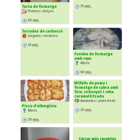
35
min.
Tarta de formatge
Postres i dolços
60
min.
Torrades de carbassó
Llegums i verdures
45
min.
Fondue de formatge
amb ceps
Altres
60
min.
Milfulls de poma i
formatge de cabra amb
foie, codonyat i ceba
caramel·litzada
Amanides i plats freds
Pizza d'albergínia
30
min.
Altres
30
min.
Cercar més receptes