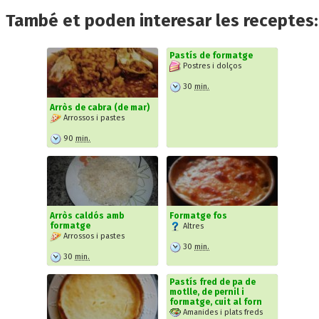
També et poden interesar les receptes:
Pastís de formatge
Postres i dolços
30
min.
Arròs de cabra (de mar)
Arrossos i pastes
90
min.
Arròs caldós amb
Formatge fos
formatge
Altres
Arrossos i pastes
30
min.
30
min.
Pastís fred de pa de
motlle, de pernil i
formatge, cuit al forn
Amanides i plats freds