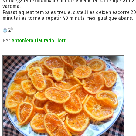
s'engega la Termomix 40 minuts a velocitat 4 i temperatura
varoma.
Passat aquest temps es treu el cistell i es deixen escorre 20
minuts i es torna a repetir 40 minuts més igual que abans.
h
2
Per
Antonieta Llaurado Llort