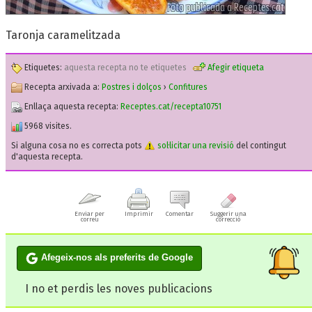
Taronja caramelitzada
Etiquetes:
aquesta recepta no te etiquetes
Afegir etiqueta
Recepta arxivada a:
Postres i dolços
›
Confitures
Enllaça aquesta recepta:
Receptes.cat/recepta10751
5968 visites.
Si alguna cosa no es correcta pots
sol·licitar una revisió
del contingut
d'aquesta recepta.
Enviar per
Imprimir
Comentar
Suggerir una
correu
correcció
Afegeix-nos als preferits de Google
I no et perdis les noves publicacions