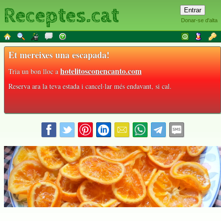
Receptes.cat
Donar-se d'alta
Et mereixes una escapada!
hotelitosconencanto.com
Tria un bon lloc a
Reserva ara la teva estada i cancel·lar més endavant, si cal.