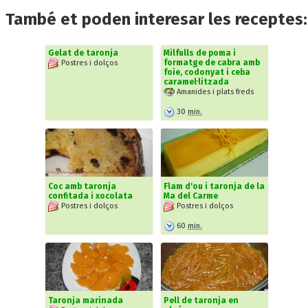
També et poden interesar les receptes:
Gelat de taronja
Milfulls de poma i
formatge de cabra amb
Postres i dolços
foie, codonyat i ceba
caramel·litzada
Amanides i plats freds
30
min.
Coc amb taronja
Flam d'ou i taronja de la
confitada i xocolata
Ma del Carme
Postres i dolços
Postres i dolços
60
min.
Taronja marinada
Pell de taronja en