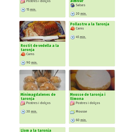
almívar
Postres i dolços
Salses
15
min.
20
min.
Pollastre a la Taronja
Carns
45
min.
Rostit de vedella a la
taronja
Carns
90
min.
Minimagdalenes de
Mousse de taronja i
taronja
llimona
Postres i dolços
Postres i dolços
30
min.
Mousse
60
min.
Llom a la taronja