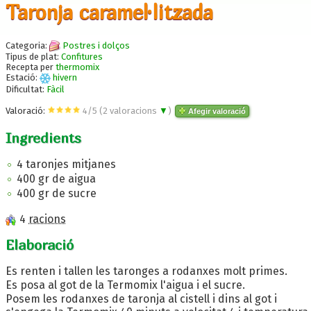
Taronja caramel·litzada
Categoria:
Postres i dolços
Tipus de plat:
Confitures
Recepta per
thermomix
Estació:
hivern
Dificultat:
Fàcil
Valoració:
4
/
5
(
2
valoracions
▼
)
Afegir valoració
Ingredients
4 taronjes mitjanes
400 gr de aigua
400 gr de sucre
4
racions
Elaboració
Es renten i tallen les taronges a rodanxes molt primes.
Es posa al got de la Termomix l'aigua i el sucre.
Posem les rodanxes de taronja al cistell i dins al got i