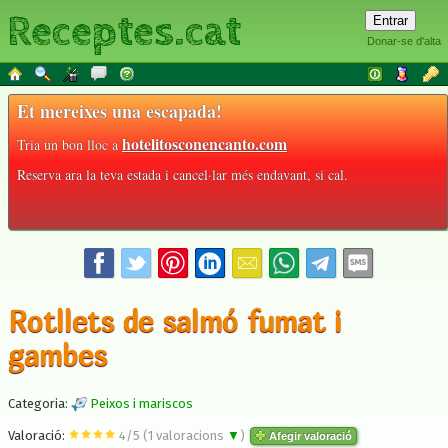
Receptes.cat
Donar-se d'alta
Et mereixes una escapada!
hotelitosconencanto.com
Tria un bon lloc a
Reserva ara la teva estada i cancel·lar més endavant, si cal.
Rotllets de salmó fumat i
gambes
Categoria:
Peixos i mariscos
Valoració:
4
/
5
(
1
valoracions
▼
)
Afegir valoració