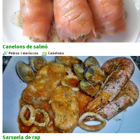
Canelons de salmó
Peixos i mariscos
Canelons
Sarsuela de rap