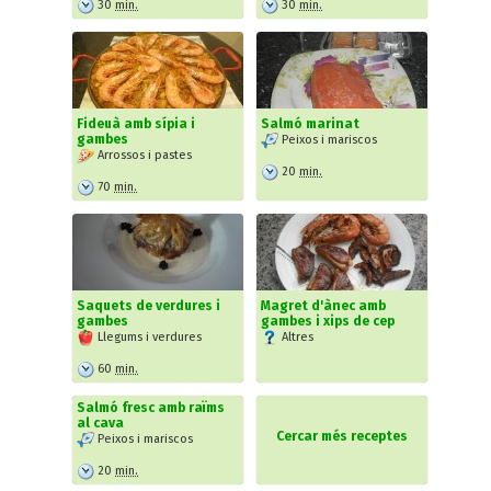
30
min.
30
min.
Fideuà amb sípia i
Salmó marinat
gambes
Peixos i mariscos
Arrossos i pastes
20
min.
70
min.
Saquets de verdures i
Magret d'ànec amb
gambes
gambes i xips de cep
Llegums i verdures
Altres
60
min.
Salmó fresc amb raïms
al cava
Cercar més receptes
Peixos i mariscos
20
min.