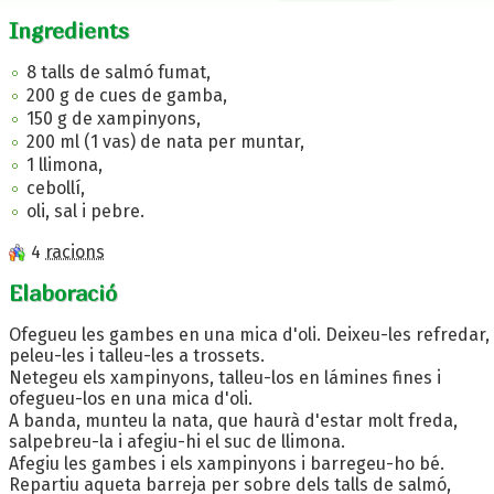
Ingredients
8 talls de salmó fumat,
200 g de cues de gamba,
150 g de xampinyons,
200 ml (1 vas) de nata per muntar,
1 llimona,
cebollí,
oli, sal i pebre.
4
racions
Elaboració
Ofegueu les gambes en una mica d'oli. Deixeu-les refredar,
peleu-les i talleu-les a trossets.
Netegeu els xampinyons, talleu-los en lámines fines i
ofegueu-los en una mica d'oli.
A banda, munteu la nata, que haurà d'estar molt freda,
salpebreu-la i afegiu-hi el suc de llimona.
Afegiu les gambes i els xampinyons i barregeu-ho bé.
Repartiu aqueta barreja per sobre dels talls de salmó,