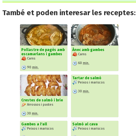
També et poden interesar les receptes:
Pollastre de pagès amb
Ànec amb gambes
escamarlans i gambes
Carns
Carns
60
min.
90
min.
Tartar de salmó
Peixos i mariscos
30
min.
Crestes de salmó i brie
Arrossos i pastes
30
min.
Gambes a l'all
Salmó al cava
Peixos i mariscos
Peixos i mariscos