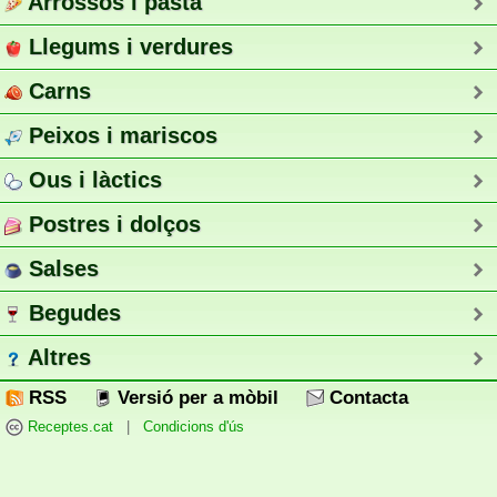
Arrossos i pasta
Llegums i verdures
Carns
Peixos i mariscos
Ous i làctics
Postres i dolços
Salses
Begudes
Altres
RSS
Versió per a mòbil
Contacta
Receptes.cat
|
Condicions d'ús