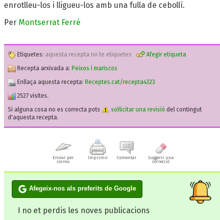
enrotlleu-los i lligueu-los amb una fulla de cebollí.
Per
Montserrat Ferré
Etiquetes:
aquesta recepta no te etiquetes
Afegir etiqueta
Recepta arxivada a:
Peixos i mariscos
Enllaça aquesta recepta:
Receptes.cat/recepta4323
2527 visites.
Si alguna cosa no es correcta pots
sol·licitar una revisió
del contingut
d'aquesta recepta.
Enviar per
Imprimir
Comentar
Suggerir una
correu
correcció
Afegeix-nos als preferits de Google
I no et perdis les noves publicacions