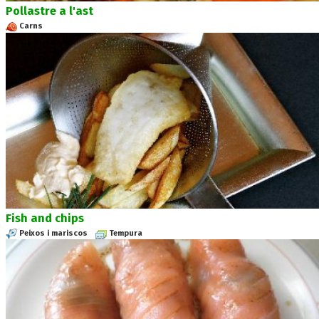
Pollastre a l'ast
Carns
Fish and chips
Peixos i mariscos
Tempura