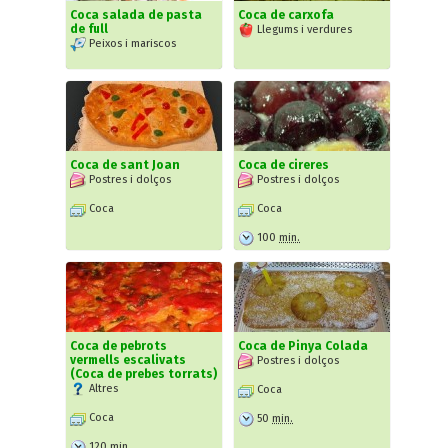
Coca salada de pasta
Coca de carxofa
de full
Llegums i verdures
Peixos i mariscos
Coca de sant Joan
Coca de cireres
Postres i dolços
Postres i dolços
Coca
Coca
100
min.
Coca de pebrots
Coca de Pinya Colada
vermells escalivats
Postres i dolços
(Coca de prebes torrats)
Altres
Coca
Coca
50
min.
120
min.