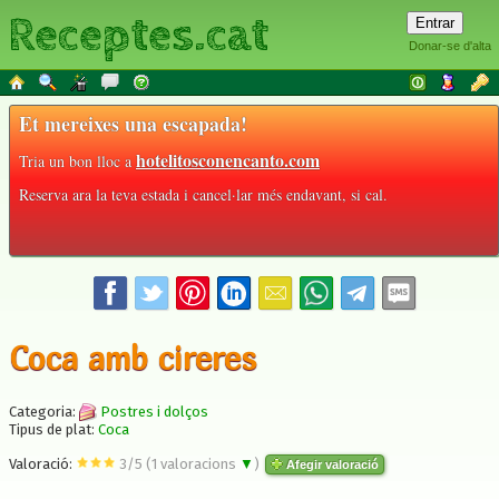
Receptes.cat
Donar-se d'alta
Et mereixes una escapada!
hotelitosconencanto.com
Tria un bon lloc a
Reserva ara la teva estada i cancel·lar més endavant, si cal.
Coca amb cireres
Categoria:
Postres i dolços
Tipus de plat:
Coca
Valoració:
3
/
5
(
1
valoracions
▼
)
Afegir valoració