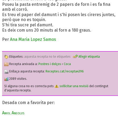
Poseu la pasta entremig de 2 papers de forn i es fa fina
amb el corró.
Es treu el paper del damunt i s'hi posen les cireres juntes,
però que no es toquin.
S'hi tira sucre pel damunt.
Es deix com uns 20 minuts al forn a 180 graus.
Per
Ana Maria Lopez Samos
Etiquetes:
aquesta recepta no te etiquetes
Afegir etiqueta
Recepta arxivada a:
Postres i dolços
›
Coca
Enllaça aquesta recepta:
Receptes.cat/recepta4396
2089 visites.
Si alguna cosa no es correcta pots
sol·licitar una revisió
del contingut
d'aquesta recepta.
Desada com a favorita per:
Aniol Aneolus