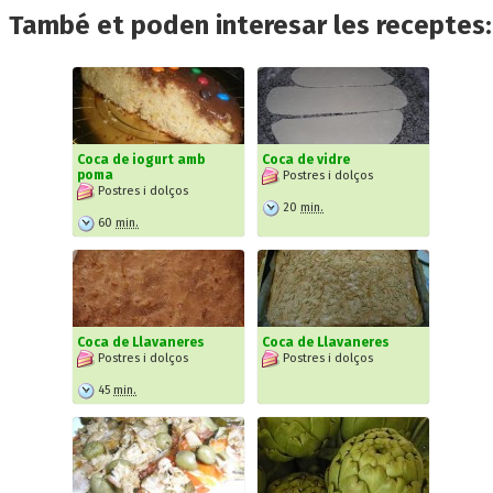
També et poden interesar les receptes:
Coca de iogurt amb
Coca de vidre
poma
Postres i dolços
Postres i dolços
20
min.
60
min.
Coca de Llavaneres
Coca de Llavaneres
Postres i dolços
Postres i dolços
45
min.