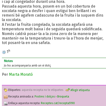
i cap al congelador durant una hora.
Passada aquesta hora, posem en un bol cobertura de
xocolata negra a desfer i quan estigui ben brillant i es
remeni bé agafem cadascuna de la fruita i la suquem dins
la xocolata.
A l'estar la fruita congelada, la xocolata agafarà una
temperatura molt baixa i de seguida quedarà solidificada.
Només caldrà posar-la a la zona zero de la manera per
mantenir-ne la temperatura i treure-la a l'hora de menjar,
tot posant-la en una safata.
h
1
Notes
Jo ho acompanyaria amb un vi dolç
Per
Marta Morató
Etiquetes:
aquesta recepta no te etiquetes
Afegir etiqueta
Recepta arxivada a:
Postres i dolços
›
Broqueta
Enllaça aquesta recepta:
Receptes.cat/recepta5190