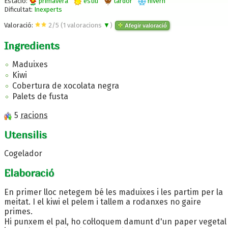
Estació:
primavera
estiu
tardor
hivern
Dificultat:
Inexperts
Valoració:
2
/
5
(
1
valoracions
▼
)
Afegir valoració
Ingredients
Maduixes
Kiwi
Cobertura de xocolata negra
Palets de fusta
5
racions
Utensilis
Cogelador
Elaboració
En primer lloc netegem bé les maduixes i les partim per la
meitat. I el kiwi el pelem i tallem a rodanxes no gaire
primes.
Hi punxem el pal, ho col·loquem damunt d'un paper vegetal