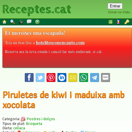
Receptes.cat
Donar-se d'alta
Et mereixes una escapada!
hotelitosconencanto.com
Tria un bon lloc a
Reserva ara la teva estada i cancel·lar més endavant, si cal.
Piruletes de kiwi i maduixa amb
xocolata
Categoria:
Postres i dolços
Tipus de plat:
Broqueta
Dieta:
celíaca