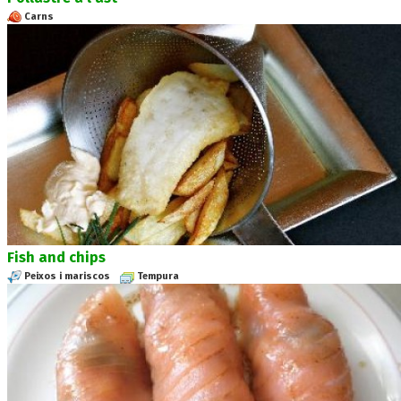
Carns
Fish and chips
Peixos i mariscos
Tempura