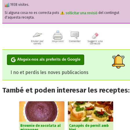
1938 visites.
Si alguna cosa no es correcta pots
sol·licitar una revisió
del contingut
d'aquesta recepta.
Enviar per
Imprimir
Comentar
Suggerir una
correu
correcció
Afegeix-nos als preferits de Google
I no et perdis les noves publicacions
També et poden interesar les receptes:
Brownie de xocolata al
Canapès de pernil amb
microones
kiwi