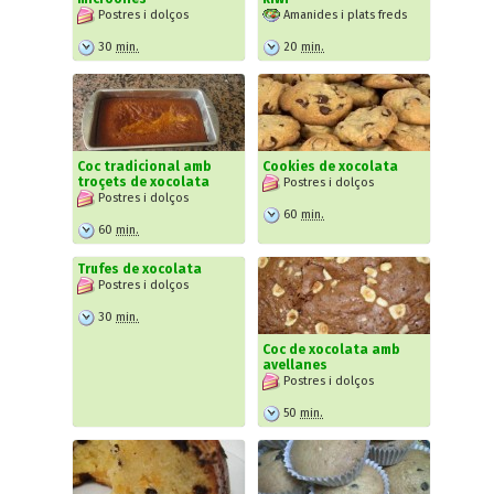
Postres i dolços
Amanides i plats freds
30
min.
20
min.
Coc tradicional amb
Cookies de xocolata
troçets de xocolata
Postres i dolços
Postres i dolços
60
min.
60
min.
Trufes de xocolata
Postres i dolços
30
min.
Coc de xocolata amb
avellanes
Postres i dolços
50
min.