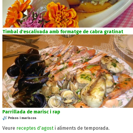
Timbal d'escalivada amb formatge de cabra gratinat
Parrillada de marisc i rap
Peixos i mariscos
Veure
receptes d'agost
i aliments de temporada.