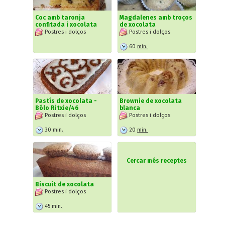
Coc amb taronja
Magdalenes amb troços
confitada i xocolata
de xocolata
Postres i dolços
Postres i dolços
60
min.
Pastís de xocolata -
Brownie de xocolata
Bôlo Ritxie/46
blanca
Postres i dolços
Postres i dolços
30
min.
20
min.
Cercar més receptes
Biscuit de xocolata
Postres i dolços
45
min.