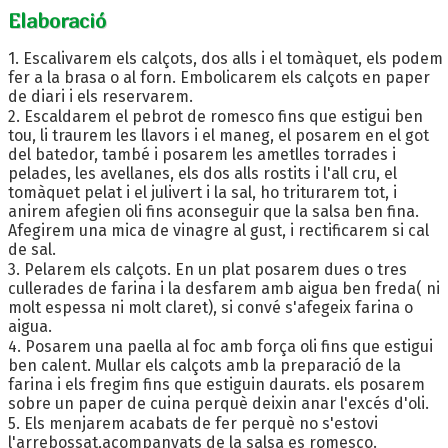
Elaboració
1. Escalivarem els calçots, dos alls i el tomàquet, els podem
fer a la brasa o al forn. Embolicarem els calçots en paper
de diari i els reservarem.
2. Escaldarem el pebrot de romesco fins que estigui ben
tou, li traurem les llavors i el maneg, el posarem en el got
del batedor, també i posarem les ametlles torrades i
pelades, les avellanes, els dos alls rostits i l'all cru, el
tomàquet pelat i el julivert i la sal, ho triturarem tot, i
anirem afegien oli fins aconseguir que la salsa ben fina.
Afegirem una mica de vinagre al gust, i rectificarem si cal
de sal.
3. Pelarem els calçots. En un plat posarem dues o tres
cullerades de farina i la desfarem amb aigua ben freda( ni
molt espessa ni molt claret), si convé s'afegeix farina o
aigua.
4. Posarem una paella al foc amb força oli fins que estigui
ben calent. Mullar els calçots amb la preparació de la
farina i els fregim fins que estiguin daurats. els posarem
sobre un paper de cuina perquè deixin anar l'excés d'oli.
5. Els menjarem acabats de fer perquè no s'estovi
l'arrebossat,acompanyats de la salsa es romesco.