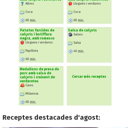
Altres
Llegums i verdures
Coca
Coca
60
min.
60
min.
Patates farcides de
Salsa de calçots
calçots i botiffara
Salses
negra, amb romesco
Llegums i verdures
Salsa
Papillota
40
min.
60
min.
Medallons de presa de
porc amb salsa de
Cercar més receptes
calçots i cruixent de
verduretes
Carns
Milanesa
60
min.
Receptes destacades d'agost: