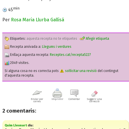
min
45
Per
Rosa Maria Llurba Gallisá
Etiquetes:
aquesta recepta no te etiquetes
Afegir etiqueta
Recepta arxivada a:
Llegums i verdures
Enllaça aquesta recepta:
Receptes.cat/recepta5227
2049 visites.
Si alguna cosa no es correcta pots
sol·licitar una revisió
del contingut
d'aquesta recepta.
Enviar per
Imprimir
Comentar
Suggerir una
correu
correcció
2
comentaris:
Quim Lleonart
diu: