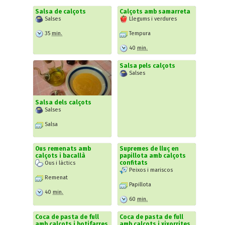
Salsa de calçots
Calçots amb samarreta
Salses
Llegums i verdures
35
min.
Tempura
40
min.
Salsa pels calçots
Salses
Salsa dels calçots
Salses
Salsa
Ous remenats amb
Supremes de lluç en
calçots i bacallà
papillota amb calçots
confitats
Ous i làctics
Peixos i mariscos
Remenat
Papillota
40
min.
60
min.
Coca de pasta de full
Coca de pasta de full
amb calçots i botifarres
amb calçots i xixorrites