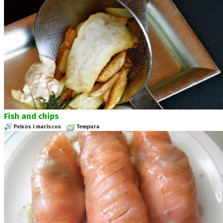
Fish and chips
Peixos i mariscos
Tempura