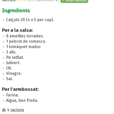
Valoració:
3
/
5
(
1
valoracions
▼
)
Afegir valoració
Ingredients
Calçots 20 (4 o 5 per cap).
Per a la salsa:
8 ametlles torrades.
1 pebrot de romesco.
1 tomàquet madur.
3 alls.
Pa ratllat.
Julivert.
Oli.
Vinagre.
Sal.
Per l'arrebossat:
Farina.
Aigua, ben freda.
4
racions