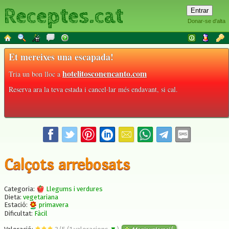
Receptes.cat
Donar-se d'alta
Et mereixes una escapada!
hotelitosconencanto.com
Tria un bon lloc a
Reserva ara la teva estada i cancel·lar més endavant, si cal.
Calçots arrebosats
Categoria:
Llegums i verdures
Dieta:
vegetariana
Estació:
primavera
Dificultat:
Fàcil