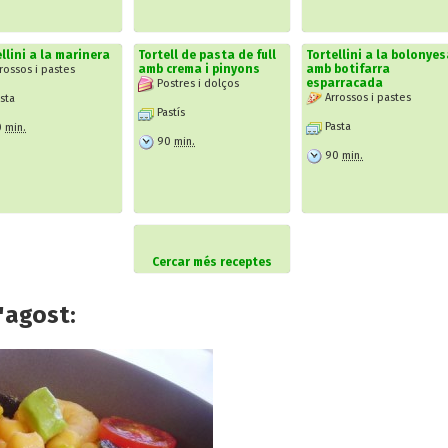
llini a la marinera
Tortell de pasta de full
Tortellini a la bolonye
amb crema i pinyons
amb botifarra
rossos i pastes
esparracada
Postres i dolços
Arrossos i pastes
sta
Pastís
Pasta
0
min.
90
min.
90
min.
Cercar més receptes
'agost: