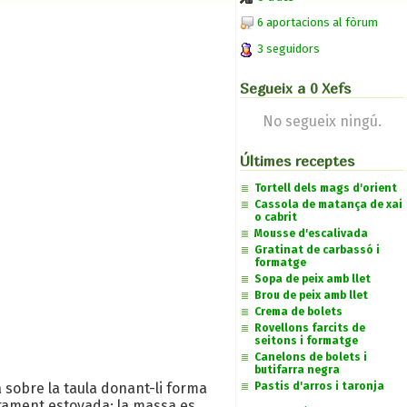
6 aportacions al fòrum
3 seguidors
Segueix a 0 Xefs
No segueix ningú.
Últimes receptes
Tortell dels mags d'orient
Cassola de matança de xai
o cabrit
Mousse d'escalivada
Gratinat de carbassó i
formatge
Sopa de peix amb llet
Brou de peix amb llet
Crema de bolets
Rovellons farcits de
seitons i formatge
Canelons de bolets i
butifarra negra
 sobre la taula donant-li forma
Pastis d'arros i taronja
gerament estovada; la massa es