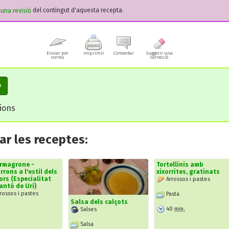
r una revisió
del contingut d'aquesta recepta.
Enviar per
Imprimir
Comentar
Suggerir una
correu
correcció
e
cions
r les receptes:
ermagrone -
Tortellinis amb
rons a l'estil dels
xixorrites, gratinats
ors (Especialitat
Arrossos i pastes
antó de Uri)
rossos i pastes
Pasta
Salsa dels calçots
40
min.
Salses
Salsa