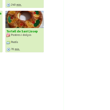
240
min.
sa
Tortell de Sant Josep
Postres i dolços
Pastís
70
min.