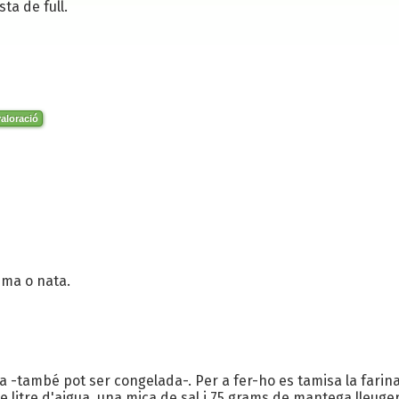
ta de full.
aloració
ema o nata.
a -també pot ser congelada-. Per a fer-ho es tamisa la farina
 de litre d'aigua, una mica de sal i 75 grams de mantega lleu