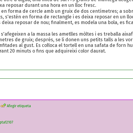
ixa reposar durant una hora en un lloc fresc.
 en forma de cercle amb un gruix de dos centímetres; a sobre
, s'estén en forma de rectangle i es deixa reposar en un llo
es deixa reposar de nou; finalment, es modela una bola, es fic
 s'afegeixen a la massa les ametlles mòltes i es treballa aixa
tres de gruix; després, se li donen uns petits talls a les vores
nfitades al gust. Es col·loca el tortell en una safata de forn 
ant 20 minuts o fins que adquireixi color daurat.
Afegir etiqueta
pta12107