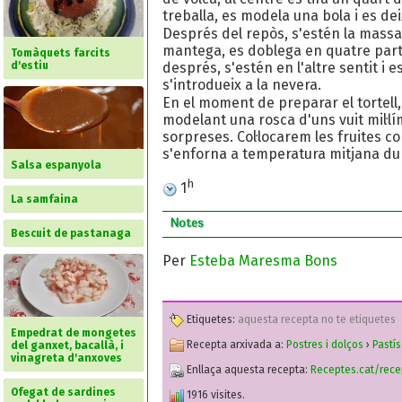
treballa, es modela una bola i es de
Després del repòs, s'estén la massa
mantega, es doblega en quatre parts
Tomàquets farcits
després, s'estén en l'altre sentit i 
d'estiu
s'introdueix a la nevera.
En el moment de preparar el tortell,
modelant una rosca d'uns vuit mil·líme
sorpreses. Col·locarem les fruites co
s'enforna a temperatura mitjana dur
Salsa espanyola
h
1
La samfaina
Notes
Bescuit de pastanaga
Per
Esteba Maresma Bons
Etiquetes:
aquesta recepta no te etiquetes
Empedrat de mongetes
Recepta arxivada a:
Postres i dolços
›
Pastís
del ganxet, bacallà, i
vinagreta d'anxoves
Enllaça aquesta recepta:
Receptes.cat/rece
Ofegat de sardines
1916 visites.