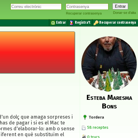
Donar-se d'alta
Recuperar contrasenya
Entrar
Registra't
Recuperar contrasenya
Esteba Maresma
Bons
a d'un dolç que amaga sorpreses i
Tordera
has de pagar i si es el Mac te
58 receptes
formes d'elaborar-lo: amb o sense
iferent en què substituïm el
0 trucs