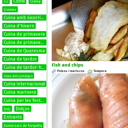
Conill
Crema
Col
Cremes
Cuina amb xixorrites
Cuina d'hivern
Cuina de primavera
Cuina de primavera-estiu
Cuina de Quaresma
Cuina de tardor
Fish and chips
Cuina de tardor-hivern
Peixos i mariscos
Tempura
Cuina dels potatges
Cuina internacional
Cuina marinera
Cuina per les festes
Dolços
Dolç
Entrants
Esmorzars de forquilla