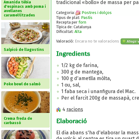
tradicional «bollo» de massa per pas
Amanida tèbia
d'espinacs amb poma i
avellanes
Categoria:
Postres i dolços
caramel·litzades
Tipus de plat:
Pastís
Recepta per
forn
Típica de: Catalunya
Dificultat:
Alta
Valoració:
Encara no te valoracions
Afegir v
Salpicó de llagostins
Ingredients
1/2 kg de farina,
300 g de mantega,
100 g d'ametlla mòlta,
1 ou, sal,
Poke bowl de salmó
1 faba seca i unanfigura del Mac.
Per el farcit 200g de massapà, cr
4
racions
Crema freda de
Elaboració
carbassó
El dia abans s'ha d'elaborar la mass
de volcà; al centre es tira un quart