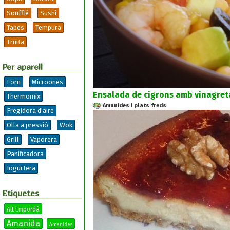
Soufflé
Sushi
Tapes
Tempura
Truita
Per aparell
Forn
Microones
Ensalada de cigrons amb vinagreta
Thermomix
Amanides i plats freds
Fregidora d'aire
Olla a pressió
Wok
Grill
Vaporera
Panificadora
Iogurtera
Etiquetes
Alt Empordà
Amanida
Amanides