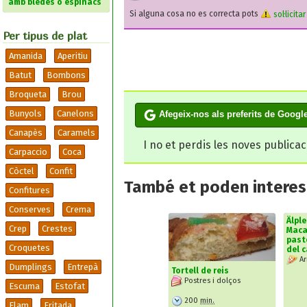
amb bledes o espinacs
Si alguna cosa no es correcta pots
sol·licita
Per tipus de plat
Amanida
Aperitiu
Batut
Bombons
Broqueta
Brou
Bunyols
Canelons
Afegeix-nos als preferits de Googl
Canapès
Caramels
I no et perdis les noves publica
Carpaccio
Coca
Còctel
Confit
També et poden interesa
Confitures
Conserves
Crema
Älpl
Crep
Crestes
Macar
past
Croquetes
del c
Ar
Dumplings
Entrepà
Tortell de reis
Postres i dolços
Escuma
Estofat
200
min.
Flam
Fritada