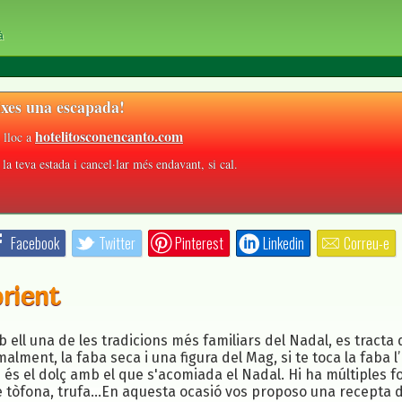
à
xes una escapada!
hotelitosconencanto.com
 lloc a
la teva estada i cancel·lar més endavant, si cal.
Facebook
Twitter
Pinterest
Linkedin
Correu-e
orient
mb ell una de les tradicions més familiars del Nadal, es tract
ment, la faba seca i una figura del Mag, si te toca la faba l’
s és el dolç amb el que s'acomiada el Nadal. Hi ha múltiples 
e tòfona, trufa...En aquesta ocasió vos proposo una recepta d