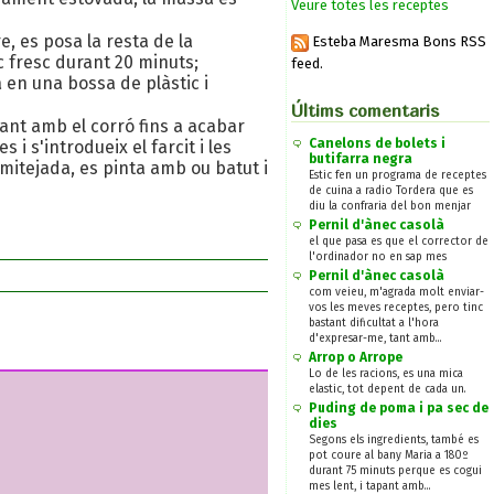
Veure totes les receptes
, es posa la resta de la
Esteba Maresma Bons RSS
c fresc durant 20 minuts;
feed.
a en una bossa de plàstic i
Últims comentaris
fant amb el corró fins a acabar
Canelons de bolets i
 i s'introdueix el farcit i les
butifarra negra
humitejada, es pinta amb ou batut i
Estic fen un programa de receptes
de cuina a radio Tordera que es
diu la confraria del bon menjar
Pernil d'ànec casolà
el que pasa es que el corrector de
l'ordinador no en sap mes
Pernil d'ànec casolà
com veieu, m'agrada molt enviar-
vos les meves receptes, pero tinc
bastant dificultat a l'hora
d'expresar-me, tant amb...
Arrop o Arrope
Lo de les racions, es una mica
elastic, tot depent de cada un.
Puding de poma i pa sec de
dies
Segons els ingredients, també es
pot coure al bany Maria a 180º
durant 75 minuts perque es cogui
mes lent, i tapant amb...