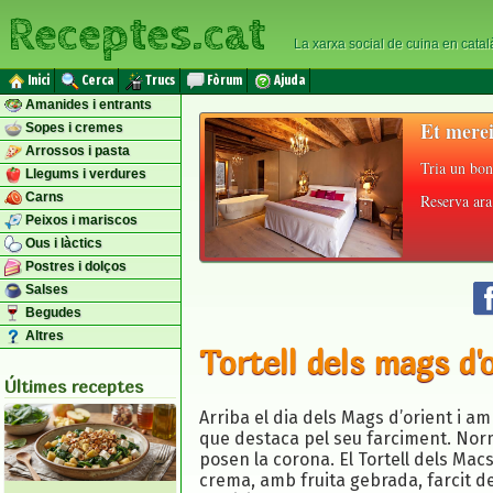
Receptes.cat
La xarxa social de cuina en catal
Inici
Cerca
Trucs
Fòrum
Ajuda
Amanides i entrants
Et merei
Sopes i cremes
Arrossos i pasta
Tria un bon
Llegums i verdures
Carns
Reserva ara 
Peixos i mariscos
Ous i làctics
Postres i dolços
Salses
Begudes
Altres
Tortell dels mags d'
Últimes receptes
Arriba el dia dels Mags d’orient i a
que destaca pel seu farciment. Normal
posen la corona. El Tortell dels Mac
crema, amb fruita gebrada, farcit d