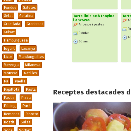
Fondue
Galetes
Gelat
Gelatina
Tortellinis amb tonyina
Torte
i anxoves
Ar
Graellada
Granissat
Arrossos i pastes
Pa
Guisat
Estofat
4
Hamburguesa
60
min.
Iogurt
Lasanya
Licor
Mandonguilles
Merenga
Milanesa
Mousse
Natilles
Pa
Paella
Papillota
Pasta
Receptes destacades d
Pastís
Pizza
Púding
Puré
Remenat
Risotto
Rostit
Salsa
Sopa
Sorbet