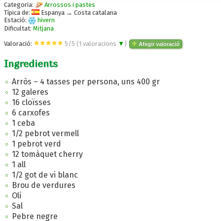
Categoria:
Arrossos i pastes
Típica de:
Espanya → Costa catalana
Estació:
hivern
Dificultat:
Mitjana
Valoració:
5
/
5
(
1
valoracions
▼
)
Afegir valoració
Ingredients
Arròs – 4 tasses per persona, uns 400 gr
12 galeres
16 cloïsses
6 carxofes
1 ceba
1/2 pebrot vermell
1 pebrot verd
12 tomàquet cherry
1 all
1/2 got de vi blanc
Brou de verdures
Oli
Sal
Pebre negre