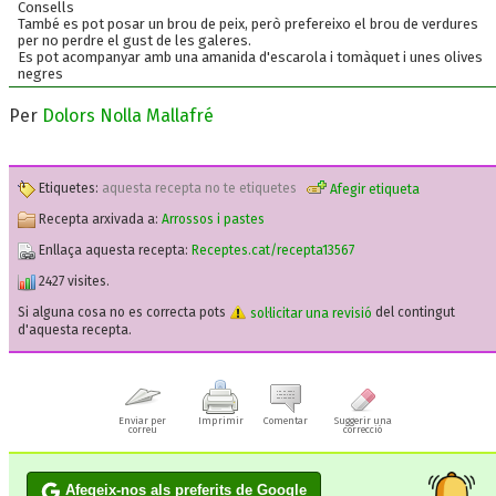
Consells
També es pot posar un brou de peix, però prefereixo el brou de verdures
per no perdre el gust de les galeres.
Es pot acompanyar amb una amanida d'escarola i tomàquet i unes olives
negres
Per
Dolors Nolla Mallafré
Etiquetes:
aquesta recepta no te etiquetes
Afegir etiqueta
Recepta arxivada a:
Arrossos i pastes
Enllaça aquesta recepta:
Receptes.cat/recepta13567
2427 visites.
Si alguna cosa no es correcta pots
sol·licitar una revisió
del contingut
d'aquesta recepta.
Enviar per
Imprimir
Comentar
Suggerir una
correu
correcció
Afegeix-nos als preferits de Google