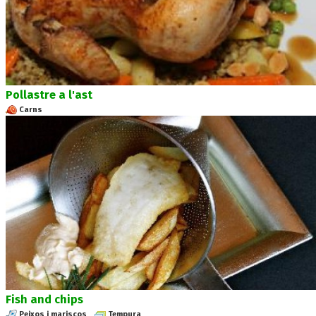
Pollastre a l'ast
Carns
Fish and chips
Peixos i mariscos
Tempura