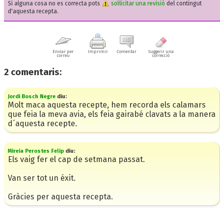
Si alguna cosa no es correcta pots
sol·licitar una revisió
del contingut
d'aquesta recepta.
Enviar per
Imprimir
Comentar
Suggerir una
correu
correcció
2
comentaris:
Jordi Bosch Negre
diu:
Molt maca aquesta recepte, hem recorda els calamars
que feia la meva avia, els feia gairabé clavats a la manera
d´aquesta recepte.
Mireia Perostes Felip
diu:
Els vaig fer el cap de setmana passat.
Van ser tot un éxit.
Gràcies per aquesta recepta.