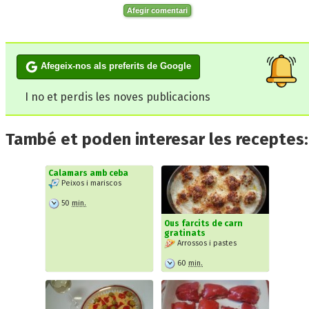
Afegir comentari
Afegeix-nos als preferits de Google
I no et perdis les noves publicacions
També et poden interesar les receptes:
Calamars amb ceba
Peixos i mariscos
50
min.
Ous farcits de carn
gratinats
Arrossos i pastes
60
min.