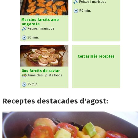
Peixos i mariscos
90
min.
Musclos farcits amb
angarota
Peixos i mariscos
30
min.
Cercar més receptes
Ous farcits de caviar
Amanides i plats freds
25
min.
Receptes destacades d'agost: