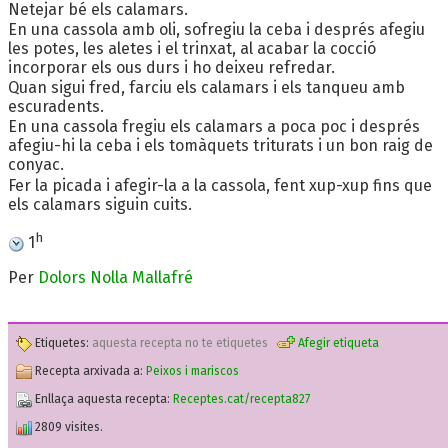
Netejar bé els calamars.
En una cassola amb oli, sofregiu la ceba i després afegiu
les potes, les aletes i el trinxat, al acabar la cocció
incorporar els ous durs i ho deixeu refredar.
Quan sigui fred, farciu els calamars i els tanqueu amb
escuradents.
En una cassola fregiu els calamars a poca poc i després
afegiu-hi la ceba i els tomàquets triturats i un bon raig de
conyac.
Fer la picada i afegir-la a la cassola, fent xup-xup fins que
els calamars siguin cuits.
h
1
Per
Dolors Nolla Mallafré
Etiquetes:
aquesta recepta no te etiquetes
Afegir etiqueta
Recepta arxivada a:
Peixos i mariscos
Enllaça aquesta recepta:
Receptes.cat/recepta827
2809 visites.