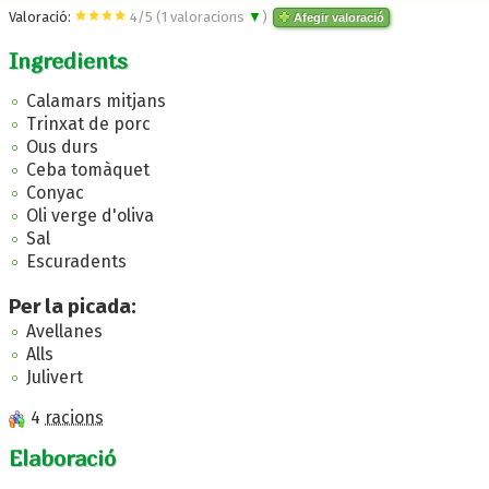
Valoració:
4
/
5
(
1
valoracions
▼
)
Afegir valoració
Ingredients
Calamars mitjans
Trinxat de porc
Ous durs
Ceba tomàquet
Conyac
Oli verge d'oliva
Sal
Escuradents
Per la picada:
Avellanes
Alls
Julivert
4
racions
Elaboració