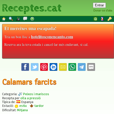
Receptes.cat
Donar-se d'alta
Et mereixes una escapada!
hotelitosconencanto.com
Tria un bon lloc a
Reserva ara la teva estada i cancel·lar més endavant, si cal.
Calamars farcits
Categoria:
Peixos i mariscos
Recepta per
olla a pressió
Típica de:
Espanya
Estació:
estiu
tardor
Dificultat:
Mitjana