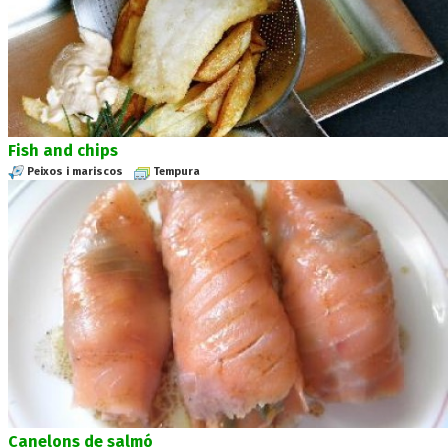
Fish and chips
Peixos i mariscos
Tempura
Canelons de salmó