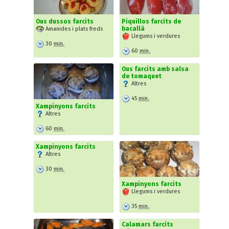
Ous dussos farcits
Piquillos farcits de
bacallà
Amanides i plats freds
Llegums i verdures
30
min.
60
min.
Ous farcits amb salsa
de tomaquet
Altres
45
min.
Xampinyons farcits
Altres
60
min.
Xampinyons farcits
Altres
30
min.
Xampinyons farcits
Llegums i verdures
35
min.
Calamars farcits