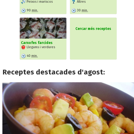
Peixos i mariscos
Altres
90
min.
30
min.
Cercar més receptes
Carxofes farcides
Llegums i verdures
40
min.
Receptes destacades d'agost: