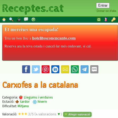
Receptes.cat
Donar-se d'alta
Et mereixes una escapada!
hotelitosconencanto.com
Tria un bon lloc a
Reserva ara la teva estada i cancel·lar més endavant, si cal.
Carxofes a la catalana
Categoria:
Llegums i verdures
Estació:
tardor
hivern
Dificultat:
Mitjana
Valoració:
3
/
5
(
4
valoracions
▼
)
Afegir valoració