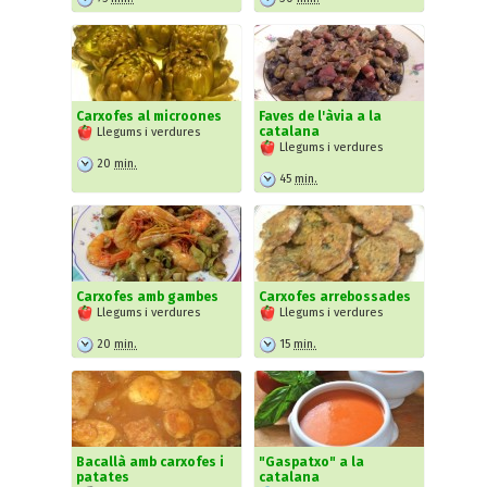
Carxofes al microones
Faves de l'àvia a la
catalana
Llegums i verdures
Llegums i verdures
20
min.
45
min.
Carxofes amb gambes
Carxofes arrebossades
Llegums i verdures
Llegums i verdures
20
min.
15
min.
Bacallà amb carxofes i
"Gaspatxo" a la
patates
catalana