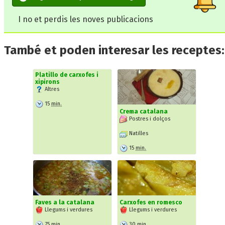
I no et perdis les noves publicacions
També et poden interesar les receptes:
Platillo de carxofes i
xipirons
Altres
15
min.
Crema catalana
Postres i dolços
Natilles
15
min.
Faves a la catalana
Carxofes en romesco
Llegums i verdures
Llegums i verdures
75
min.
30
min.