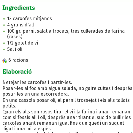
Ingredients
12 carxofes mitjanes
4 grans d'all
100 gr. pernil salat a trocets, tres cullerades de farina
(rases)
1/2 gotet de vi
Sal i oli
6
racions
Elaboració
Netejar les carxofes i partir-les.
Posar-les al foc amb aigua salada, no gaire cuites i desprès
posar-les en una escorredora.
En una cassola posar oli, el pernil trossejat i els alls tallats
petits.
Quan els alls son rosos tirar el vi i la farina i anar remanan
com si fessis all i oli, desprès anar tirant el suc de bullir les
carxofes anant remanan igual fins que quedi un suquet
lligat i una mica espès.