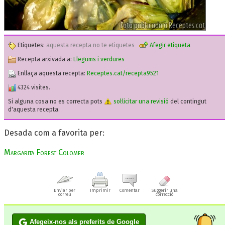
Etiquetes:
aquesta recepta no te etiquetes
Afegir etiqueta
Recepta arxivada a:
Llegums i verdures
Enllaça aquesta recepta:
Receptes.cat/recepta9521
4324 visites.
Si alguna cosa no es correcta pots
sol·licitar una revisió
del contingut
d'aquesta recepta.
Desada com a favorita per:
Margarita Forest Colomer
Enviar per
Imprimir
Comentar
Suggerir una
correu
correcció
Afegeix-nos als preferits de Google