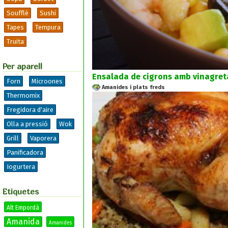
Soufflé
Sushi
Tapes
Tempura
Truita
Per aparell
Ensalada de cigrons amb vinagreta
Forn
Microones
Amanides i plats freds
Thermomix
Fregidora d'aire
Olla a pressió
Wok
Grill
Vaporera
Panificadora
Iogurtera
Etiquetes
Alt Empordà
Amanida
Amanides