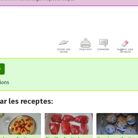
Enviar per
Imprimir
Comentar
Suggerir una
correu
correcció
e
cions
r les receptes: