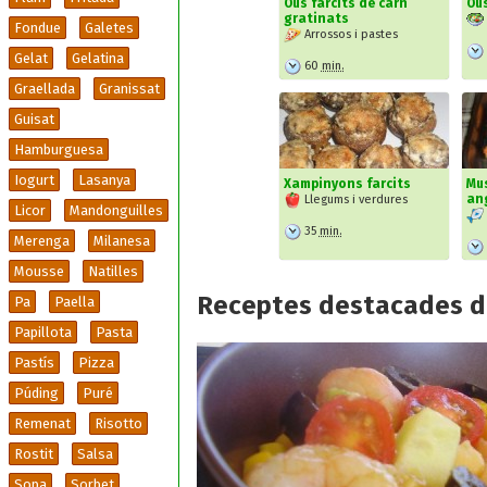
Ous farcits de carn
Ous
gratinats
Fondue
Galetes
Arrossos i pastes
Gelat
Gelatina
60
min.
Graellada
Granissat
Guisat
Hamburguesa
Iogurt
Lasanya
Xampinyons farcits
Mus
an
Llegums i verdures
Licor
Mandonguilles
35
min.
Merenga
Milanesa
Mousse
Natilles
Receptes destacades d
Pa
Paella
Papillota
Pasta
Pastís
Pizza
Púding
Puré
Remenat
Risotto
Rostit
Salsa
Sopa
Sorbet