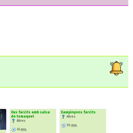
Ous farcits amb salsa
Xampinyons farcits
de tomaquet
Altres
Altres
30
min.
45
min.