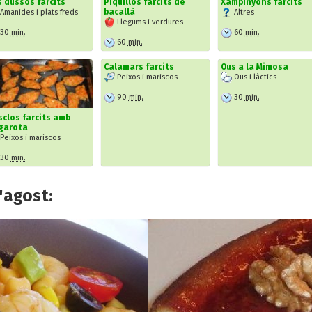
 dussos farcits
Piquillos farcits de
Xampinyons farcits
bacallà
Amanides i plats freds
Altres
Llegums i verdures
30
min.
60
min.
60
min.
Calamars farcits
Ous a la Mimosa
Peixos i mariscos
Ous i làctics
90
min.
30
min.
clos farcits amb
garota
Peixos i mariscos
30
min.
'agost: