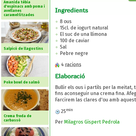
Amanida tèbia
d'espinacs amb poma i
Ingredients
avellanes
caramel·litzades
8 ous
15cl. de iogurt natural
El suc de una llimona
100 de caviar
Sal
Salpicó de llagostins
Pebre negre
4
racions
Elaboració
Poke bowl de salmó
Bullir els ous i partils per la meitat
fins aconseguir una crema fina. Afeg
Farcirem las clares d'ou amb aque
min
25
Crema freda de
carbassó
Per
Milagros Gispert Pedrola