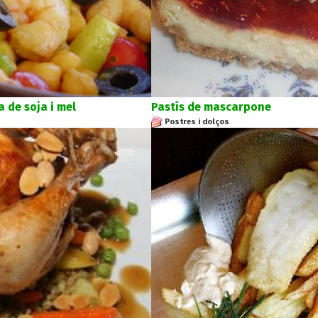
 de soja i mel
Pastís de mascarpone
Postres i dolços