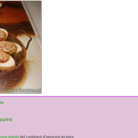
ta
pta1916
r una revisió
del contingut d'aquesta recepta.