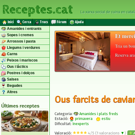
Receptes.cat
La xarxa social de cuina en catal
Inici
Cerca
Trucs
Fòrum
Ajuda
Amanides i entrants
Et merei
Sopes i cremes
Arrossos i pasta
Tria un bon
Llegums i verdures
Carns
Reserva ara 
Peixos i mariscos
Ous i làctics
Postres i dolços
Salses
Begudes
Altres
Ous farcits de cavia
Últimes receptes
Categoria:
Amanides i plats freds
Estació:
primavera
estiu
Dificultat:
Inexperts
Valoració:
4
/
5
(
1
valoracions
▼
)
A