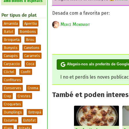
amb bledes o espinacs
Desada com a favorita per:
Per tipus de plat
Amanida
Aperitiu
Mercè Montardit
Batut
Bombons
Broqueta
Brou
Bunyols
Canelons
Canapès
Caramels
Carpaccio
Coca
Afegeix-nos als preferits de Googl
Còctel
Confit
I no et perdis les noves publica
Confitures
Conserves
Crema
També et poden interesa
Crep
Crestes
Croquetes
Dumplings
Entrepà
Escuma
Estofat
Flam
Fritada