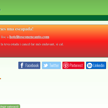
à
xes una escapada!
hotelitosconencanto.com
 lloc a
la teva estada i cancel·lar més endavant, si cal.
Facebook
Twitter
Pinterest
Linkedin
r
fegir valoració