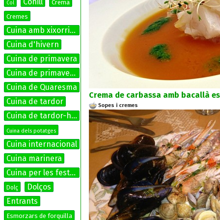
Conill
Crema
Col
Cremes
Cuina amb xixorrites
Cuina d'hivern
Cuina de primavera
Cuina de primavera-estiu
Cuina de Quaresma
Crema de carbassa amb bacallà es
Cuina de tardor
Sopes i cremes
Cuina de tardor-hivern
Cuina dels potatges
Cuina internacional
Cuina marinera
Cuina per les festes
Dolços
Dolç
Entrants
Esmorzars de forquilla