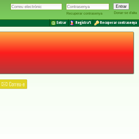
Donar-se d'alta
Recuperar contrasenya
Entrar
Registra't
Recuperar contrasenya
Correu-e