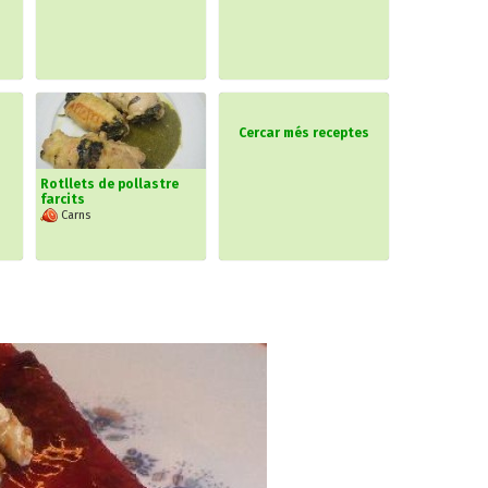
Cercar més receptes
Rotllets de pollastre
farcits
Carns