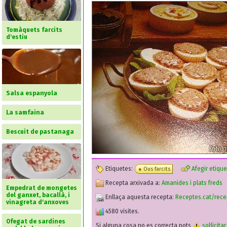
Tomàquets farcits
d'estiu
Salsa espanyola
La samfaina
Bescuit de pastanaga
Etiquetes:
Afegir etique
Ous farcits
Recepta arxivada a:
Amanides i plats freds
Empedrat de mongetes
del ganxet, bacallà, i
Enllaça aquesta recepta:
Receptes.cat/rece
vinagreta d'anxoves
4580 visites.
Ofegat de sardines
Si alguna cosa no es correcta pots
sol·licita