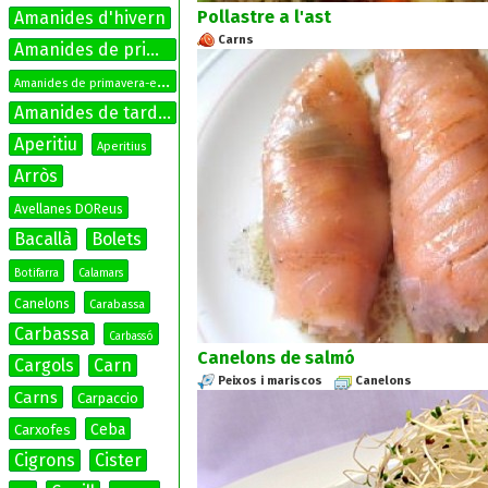
Pollastre a l'ast
Amanides d'hivern
Carns
Amanides de primavera
A
manides de primavera-estiu
Amanides de tardor
Aperitiu
Aperitius
Arròs
Avellanes DOReus
Bacallà
Bolets
Botifarra
Calamars
Canelons
Carabassa
Carbassa
Carbassó
Canelons de salmó
Cargols
Carn
Peixos i mariscos
Canelons
Carns
Carpaccio
Ceba
Carxofes
Cigrons
Cister