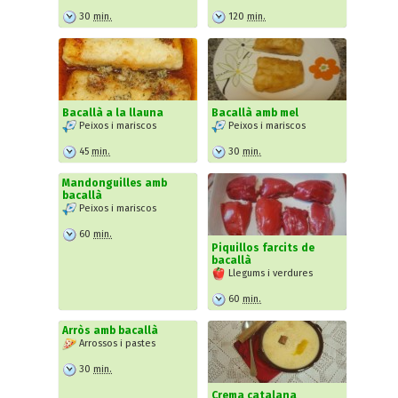
30
min.
120
min.
Bacallà a la llauna
Bacallà amb mel
Peixos i mariscos
Peixos i mariscos
45
min.
30
min.
Mandonguilles amb
bacallà
Peixos i mariscos
60
min.
Piquillos farcits de
bacallà
Llegums i verdures
60
min.
Arròs amb bacallà
Arrossos i pastes
30
min.
Crema catalana