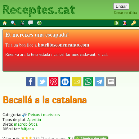
Receptes.cat
Donar-se d'alta
Et mereixes una escapada!
hotelitosconencanto.com
Tria un bon lloc a
Reserva ara la teva estada i cancel·lar més endavant, si cal.
Bacallá a la catalana
Categoria:
Peixos i mariscos
Tipus de plat:
Aperitiu
Dieta:
macrobiòtica
Dificultat:
Mitjana
Valoració:
3
/
5
(
2
valoracions
▼
)
Afegir valoració