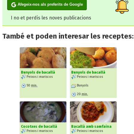
Afegeix-nos als preferits de Google
I no et perdis les noves publicacions
També et poden interesar les receptes:
Bunyols de bacallà
Bunyols de bacallà
Peixos i mariscos
Peixos i mariscos
50
min.
Bunyols
20
min.
Cocotxes de bacallà
Bacallà amb samfaina
Peixos i mariscos
Peixos i mariscos