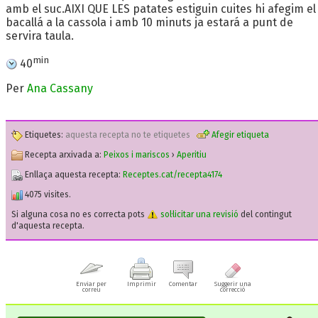
amb el suc.AIXI QUE LES patates estiguin cuites hi afegim el
bacallá a la cassola i amb 10 minuts ja estará a punt de
servira taula.
min
40
Per
Ana Cassany
Etiquetes:
aquesta recepta no te etiquetes
Afegir etiqueta
Recepta arxivada a:
Peixos i mariscos
›
Aperitiu
Enllaça aquesta recepta:
Receptes.cat/recepta4174
4075 visites.
Si alguna cosa no es correcta pots
sol·licitar una revisió
del contingut
d'aquesta recepta.
Enviar per
Imprimir
Comentar
Suggerir una
correu
correcció