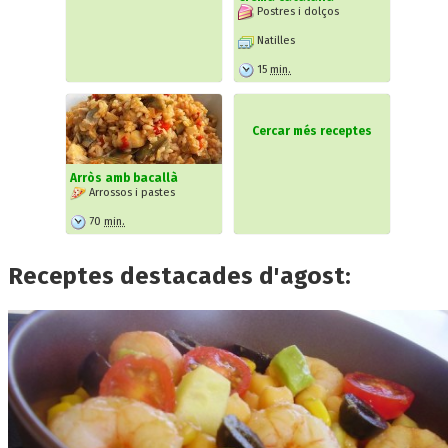
Postres i dolços
Natilles
15
min.
Cercar més receptes
Arròs amb bacallà
Arrossos i pastes
70
min.
Receptes destacades d'agost: