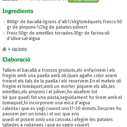
Ingredients
800gr de bacallá·3grans d'all·1/4kgtomàquets frescs·50
gr de pinyons·1/2kg de patates·julivert
Fresc·50gr de ametlles torrades·30gr de farina·oli
d'oliva·sal·aigua
4
racions
Elaboració
Tallem el bacallá a trossos gruixuts,els enfarinem i els
fregim amb una paella amb oli.Quan agafin color anem
treient els tals de la paella i els reservem.En el mateix oli
fregim el tomàquet,amb un morter piquem els alls,les
ametlles,els pinyons i el juliver,ho aixafem tot
bé que quedi fet una pasta,seguidament ho tirem amb el
tomaquet,hi incorporem una mica d'aigua
calenta i que es vagi couent uns17=20 minuts.Despres ho
passem per un xinès i el suc que ens
quedi el posem amb una cassola.i afegim les patates
tallades a rodanxes i que es vagin couent